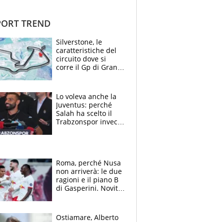
ORT TREND
Silverstone, le
caratteristiche del
circuito dove si
corre il Gp di Gran
Bretagna del
Motomondiale
Lo voleva anche la
Juventus: perché
Salah ha scelto il
Trabzonspor invece
di un top club
Roma, perché Nusa
non arriverà: le due
ragioni e il piano B
di Gasperini. Novità
su Pellegrini e
Cacciamani
Ostiamare, Alberto