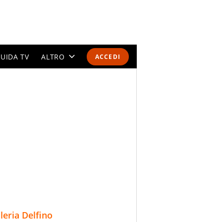
UIDA TV
ALTRO
ACCEDI
CALENDARI E CLASSIFICHE
ALTRI SPORT
MONDIALI 2026
OLIMPIADI
GOSSIP
LIFESTYLE
lleria Delfino