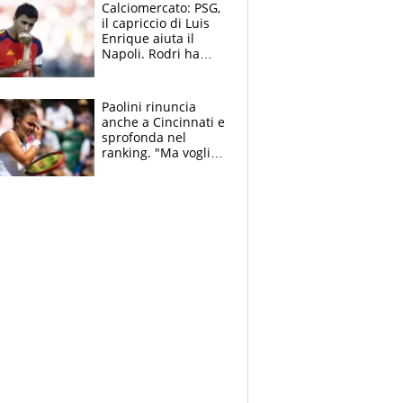
Calciomercato: PSG,
il capriccio di Luis
Enrique aiuta il
Napoli. Rodri ha
scelto il Barça,
Maresca vuole Enzo
Fernandez
Paolini rinuncia
anche a Cincinnati e
sprofonda nel
ranking. "Ma voglio
essere al 100% allo
US Open"