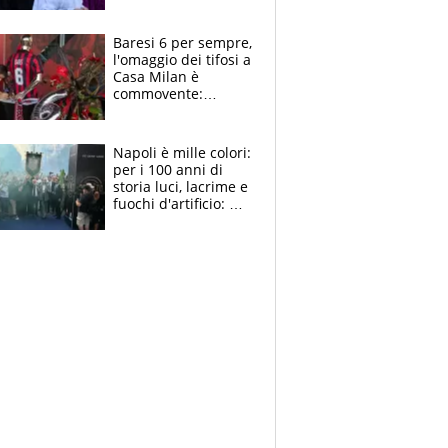
la moglie Maura, i
figli e i suoi cari
circondati
Baresi 6 per sempre,
dall'affetto dei tifosi
l'omaggio dei tifosi a
Casa Milan è
commovente:
maglie, bandiere,
sciarpe, lacrime e
bigliettini
Napoli è mille colori:
per i 100 anni di
storia luci, lacrime e
fuochi d'artificio: De
Laurentiis salta al
coro anti-Juve