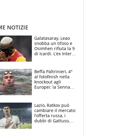
ME NOTIZIE
Galatasaray, Leao
snobba un tifoso e
Osimhen rifiuta la 9
di Icardi. L’ex Inter
furioso: lo schiaffo
al club
Beffa Paltrinieri, 4°
al fotofinish nella
knockout agli
Europei: la Senna
regala (quasi) solo
amarezze a Greg
Lazio, Ratkov può
cambiare il mercato:
l’offerta russa, i
dubbi di Gattuso,
Pinamonti, Gimenez
e il nome a sorpresa