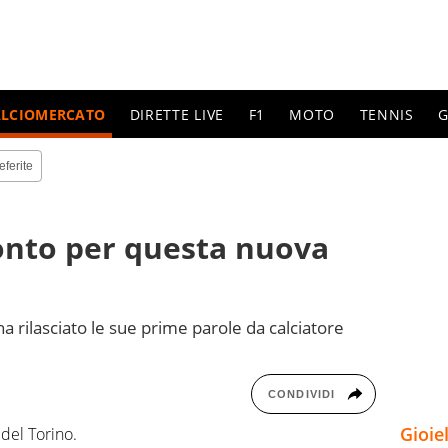
ALCIOMERCATO
DIRETTE LIVE
F1
MOTO
TENNIS
G
eferite
ronto per questa nuova
ha rilasciato le sue prime parole da calciatore
CONDIVIDI
Gioie
del Torino.