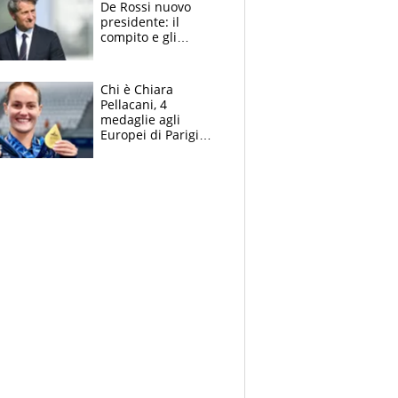
De Rossi nuovo
presidente: il
compito e gli
obiettivi ricevuti dal
figlio Daniele
Chi è Chiara
Pellacani, 4
medaglie agli
Europei di Parigi
2026, papà
Giampaolo
giornalista, mamma
insegnante e il
fratello calciatore