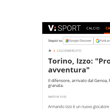
CALCIO
C
Seguici su:
Google Discover
Fonti pr
CALCIOMERCATO
Torino, Izzo: "P
avventura"
Il difensore, arrivato dal Genoa, 
granata.
04/07/18 15:55
Armando Izzo è un nuovo giocatore 