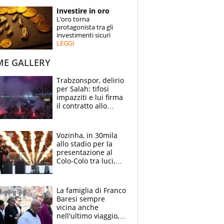
STORIE
Investire in oro
L’oro torna
SPECIALI
protagonista tra gli
investimenti sicuri
LEGGI
ESPERTI
ME GALLERY
CONTATTI
Trabzonspor, delirio
per Salah: tifosi
impazziti e lui firma
il contratto allo
stadio
Vozinha, in 30mila
allo stadio per la
presentazione al
Colo-Colo tra luci,
spettacolo, elicotteri
e paracadutisti
La famiglia di Franco
Baresi sempre
vicina anche
nell'ultimo viaggio,