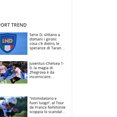
ORT TREND
Serie D, slittano a
domani i gironi:
cosa c’è dietro, le
speranze di Taranto
e Messina, chi può
essere ripescato
Juventus-Chelsea 1-
0: la magia di
Zhegrova è da
incorniciare.
Spalletti suona il
Blues e tiene,
ancora, la porta
inviolata
“Intimidatorio e
fuori luogo”, al Tour
de France femminile
scoppia lo scandalo:
un uomo controlla i