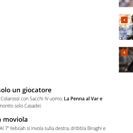
olo un giocatore
e Colarossi con Sacchi IV uomo,
La Penna al Var e
mmonito solo Casadei.
a moviola
Al 7′ Yeboah si invola sulla destra, dribbla Biraghi e