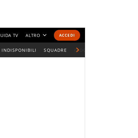
UIDA TV
ALTRO
ACCEDI
INDISPONIBILI
CALENDARI E CLASSIFICHE
SQUADRE
GIOCATORI SERIE A
ALTRI SPORT
MONDIALI 2026
OLIMPIADI
GOSSIP
LIFESTYLE