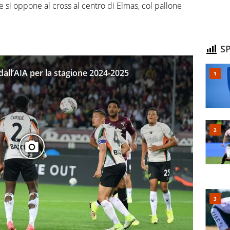
o e si oppone al cross al centro di Elmas, col pallone
SP
i dall’AIA per la stagione 2024-2025