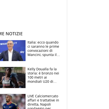
ME NOTIZIE
Italia: ecco quando
ci saranno le prime
convocazioni di
Mancini, spunta il
nome di Bergomi
Kelly Doualla fa la
storia: è bronzo nei
100 metri ai
mondiali U20 di
Eugene. "Ho
spazzato via l'ansia
con una gran finale"
LIVE Calciomercato
affari e trattative in
diretta, Napoli
sondaggio per