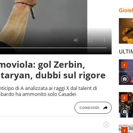
Gioie
ULTI
moviola: gol Zerbin,
aryan, dubbi sul rigore
ticipo di A analizzata ai raggi X dal talent di
lombardo ha ammonito solo Casadei
CONDIVIDI
numerose manifestazioni sportive e collaborato con