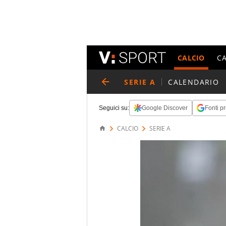
CALCIO
C
SERIE A
CALENDARIO
Seguici su:
Google Discover
Fonti pr
CALCIO
SERIE A