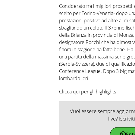
agenzie e testate. Esperienza
Considerato fra i migliori prospetti 
prevalentemente di calcio
scelto per Torino-Venezia- dopo una
prestazioni positive ad altre al di 
sbagliando un colpo. Il 37enne fisch
della Brianza in provincia di Monza,
designatore Rocchi che ha dimostra
finora in stagione ha fatto bene. Ha 
una partita della massima serie gre
(Serbia-Svizzera), due di qualificaz
Conference League. Dopo 3 big match
lombardo ieri.
Clicca qui per gli highlights
Vuoi essere sempre aggiornat
live? Iscrivi
Ent