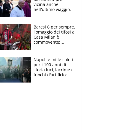
vicina anche
nell'ultimo viaggio,
la moglie Maura, i
figli e i suoi cari
circondati
Baresi 6 per sempre,
dall'affetto dei tifosi
l'omaggio dei tifosi a
Casa Milan è
commovente:
maglie, bandiere,
sciarpe, lacrime e
bigliettini
Napoli è mille colori:
per i 100 anni di
storia luci, lacrime e
fuochi d'artificio: De
Laurentiis salta al
coro anti-Juve