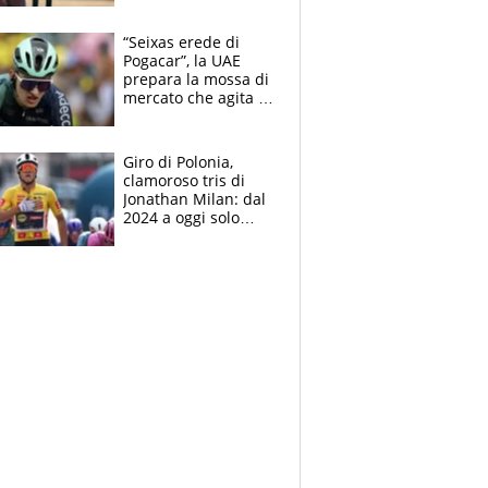
reggiseni delle
atlete
“Seixas erede di
Pogacar”, la UAE
prepara la mossa di
mercato che agita la
Francia. Ciccone,
che beffa alla Vuelta
a Burgos
Giro di Polonia,
clamoroso tris di
Jonathan Milan: dal
2024 a oggi solo
Pogacar ha vinto più
di lui. Bene Romele
e Skerl