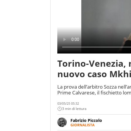
Torino-Venezia, 
nuovo caso Mkhit
La prova dell’arbitro Sozza nell’an
Prime Calvarese, il fischietto 
03/05/25 05:32
3 min di lettura
Fabrizio Piccolo
GIORNALISTA
Nella sua carriera ha seguito 