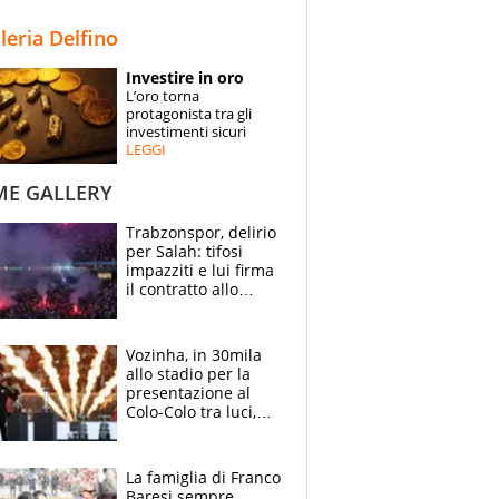
STORIE
lleria Delfino
SPECIALI
Investire in oro
L’oro torna
ESPERTI
protagonista tra gli
investimenti sicuri
LEGGI
CONTATTI
ME GALLERY
Trabzonspor, delirio
per Salah: tifosi
impazziti e lui firma
il contratto allo
stadio
Vozinha, in 30mila
allo stadio per la
presentazione al
Colo-Colo tra luci,
spettacolo, elicotteri
e paracadutisti
La famiglia di Franco
Baresi sempre