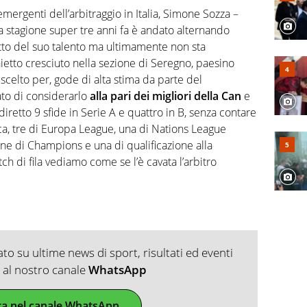
, competenza, conoscenza e memoria storica. Si occupa
emergenti dell’arbitraggio in Italia, Simone Sozza –
 stagione super tre anni fa è andato alternando
sotto del suo talento ma ultimamente non sta
ietto cresciuto nella sezione di Seregno, paesino
 scelto per, gode di alta stima da parte del
to di considerarlo
alla pari dei migliori della Can
e
diretto 9 sfide in Serie A e quattro in B, senza contare
ca, tre di Europa League, una di Nations League
ione di Champions e una di qualificazione alla
 di fila vediamo come se l’è cavata l’arbitro
o su ultime news di sport, risultati ed eventi
ti al nostro canale
WhatsApp
ra nel canale WhatsApp