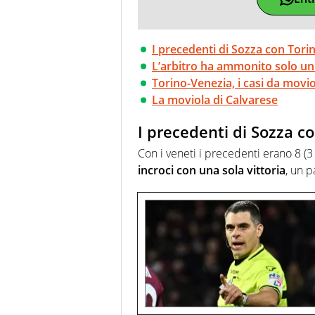
I precedenti di Sozza con Tori
L’arbitro ha ammonito solo un
Torino-Venezia, i casi da movi
La moviola di Calvarese
I precedenti di Sozza c
Con i veneti i precedenti erano 8 (3 v
incroci con una sola vittoria
, un p