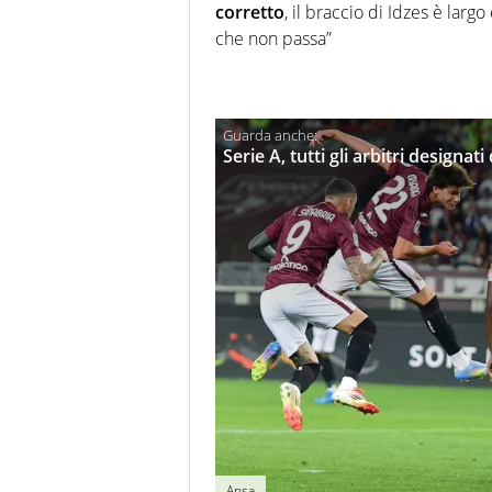
corretto
, il braccio di Idzes è larg
che non passa”
Serie A, tutti gli arbitri designat
Ansa