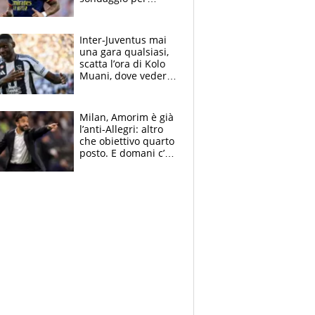
Gabriel Jesus. Juve-
dilemma portiere, si
accende l'Atalanta
Inter-Juventus mai
una gara qualsiasi,
scatta l’ora di Kolo
Muani, dove vederla
in tv e le formazioni
Milan, Amorim è già
l’anti-Allegri: altro
che obiettivo quarto
posto. E domani c’è
il Chelsea, dove
vederla in tv