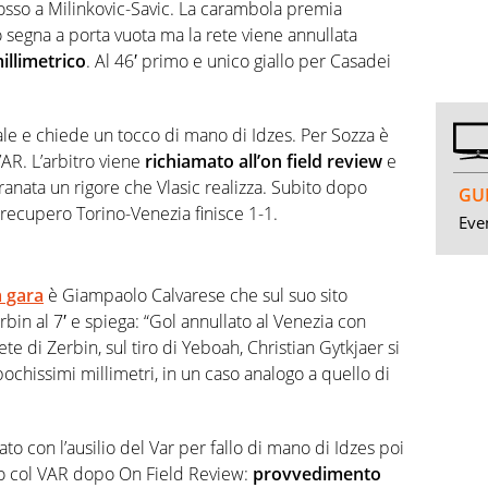
ddosso a Milinkovic-Savic. La carambola premia
 segna a porta vuota ma la rete viene annullata
illimetrico
. Al 46′ primo e unico giallo per Casadei
ale e chiede un tocco di mano di Idzes. Per Sozza è
AR. L’arbitro viene
richiamato all’on field review
e
ranata un rigore che Vlasic realizza. Subito dopo
GUI
recupero Torino-Venezia finisce 1-1.
Even
a gara
è Giampaolo Calvarese che sul suo sito
rbin al 7′ e spiega: “Gol annullato al Venezia con
ete di Zerbin, sul tiro di Yeboah, Christian Gytkjaer si
ochissimi millimetri, in un caso analogo a quello di
ato con l’ausilio del Var per fallo di mano di Idzes poi
ato col VAR dopo On Field Review:
provvedimento