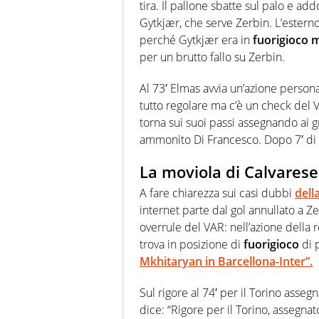
tira. Il pallone sbatte sul palo e a
Gytkjær, che serve Zerbin. L’esterno
perché Gytkjær era in
fuorigioco m
per un brutto fallo su Zerbin.
Al 73′ Elmas avvia un’azione person
tutto regolare ma c’è un check del V
torna sui suoi passi assegnando ai g
ammonito Di Francesco. Dopo 7′ di 
La moviola di Calvarese
A fare chiarezza sui casi dubbi
dell
internet parte dal gol annullato a Ze
overrule del VAR: nell’azione della r
trova in posizione di
fuorigioco
di p
Mkhitaryan in Barcellona-Inter”.
Sul rigore al 74′ per il Torino assegn
dice: “Rigore per il Torino, assegn