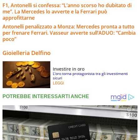
F1, Antonelli si confessa: “L’anno scorso ho dubitato di
me”. La Mercedes lo avverte e la Ferrari può
approfittarne
Antonelli penalizzato a Monza: Mercedes pronta a tutto
per frenare Ferrari. Vasseur avverte sull’ADUO: “Cambia
poco”
Gioielleria Delfino
Investire in oro
L’oro torna protagonista tra gli investimenti
sicuri
LEGGI