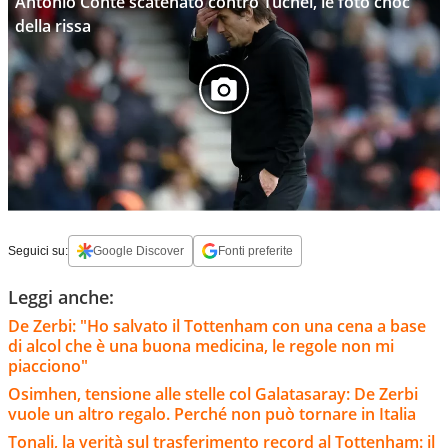
Antonio Conte scatenato contro Tuchel, le foto choc
della rissa
Seguici su:
Google Discover
Fonti preferite
Leggi anche:
De Zerbi: "Ho salvato il Tottenham con una cena a base
di alcol che è una buona medicina, le regole non mi
piacciono"
Osimhen, tensione alle stelle col Galatasaray: De Zerbi
vuole un altro regalo. Perché non può tornare in Italia
Tonali, la verità sul trasferimento record al Tottenham: il