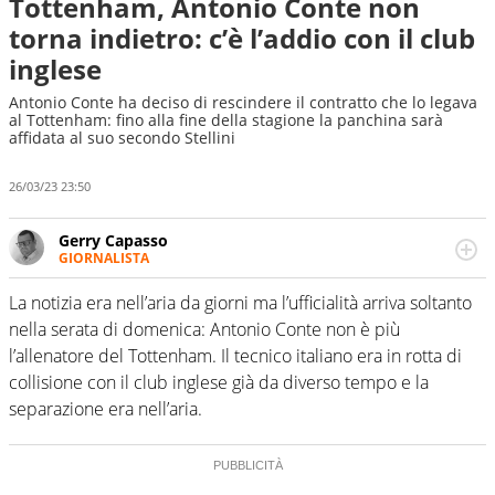
Tottenham, Antonio Conte non
torna indietro: c’è l’addio con il club
inglese
Antonio Conte ha deciso di rescindere il contratto che lo legava
al Tottenham: fino alla fine della stagione la panchina sarà
affidata al suo secondo Stellini
26/03/23 23:50
Gerry Capasso
GIORNALISTA
Per lui gli sport americani non hanno segreti: basket,
football, baseball e la capacità innata di trovare la notizia
La notizia era nell’aria da giorni ma l’ufficialità arriva soltanto
dove altri non vedono granché
nella serata di domenica: Antonio Conte non è più
l’allenatore del Tottenham. Il tecnico italiano era in rotta di
collisione con il club inglese già da diverso tempo e la
separazione era nell’aria.