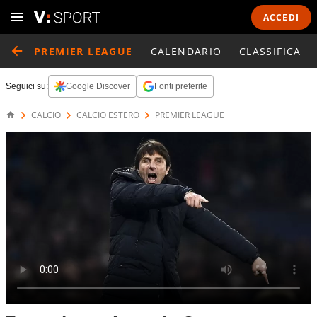
ACCEDI
PREMIER LEAGUE
CALENDARIO
CLASSIFICA
Seguici su:
Google Discover
Fonti preferite
CALCIO
CALCIO ESTERO
PREMIER LEAGUE