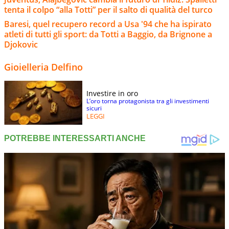
tenta il colpo “alla Totti” per il salto di qualità del turco
Baresi, quel recupero record a Usa '94 che ha ispirato
atleti di tutti gli sport: da Totti a Baggio, da Brignone a
Djokovic
Gioielleria Delfino
Investire in oro
L’oro torna protagonista tra gli investimenti
sicuri
LEGGI