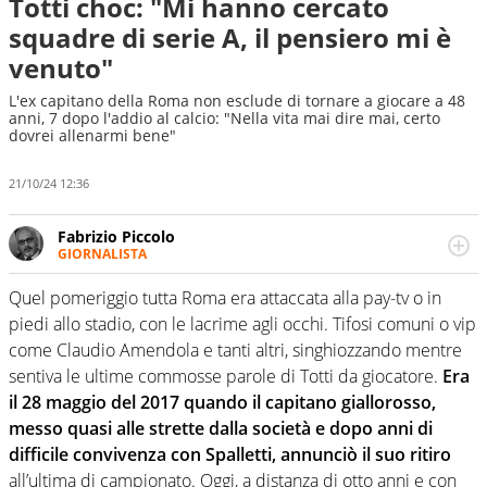
Totti choc: "Mi hanno cercato
squadre di serie A, il pensiero mi è
venuto"
L'ex capitano della Roma non esclude di tornare a giocare a 48
anni, 7 dopo l'addio al calcio: "Nella vita mai dire mai, certo
dovrei allenarmi bene"
21/10/24 12:36
Fabrizio Piccolo
GIORNALISTA
Nella sua carriera ha seguito numerose manifestazioni
sportive e collaborato con agenzie e testate. Esperienza,
Quel pomeriggio tutta Roma era attaccata alla pay-tv o in
competenza, conoscenza e memoria storica. Si occupa
piedi allo stadio, con le lacrime agli occhi. Tifosi comuni o vip
prevalentemente di calcio
come Claudio Amendola e tanti altri, singhiozzando mentre
sentiva le ultime commosse parole di Totti da giocatore.
Era
il 28 maggio del 2017 quando il capitano giallorosso,
messo quasi alle strette dalla società e dopo anni di
difficile convivenza con Spalletti, annunciò il suo ritiro
all’ultima di campionato. Oggi, a distanza di otto anni e con