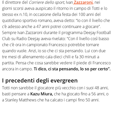
Il direttore del
Corriere dello sport
, Ivan
Zazzaroni
,
nei
giorni scorsi aveva auspicato il ritorno in campo di Totti e lo
stesso ex n.10, in occasione della festa dei 100 anni del
quotidiano sportivo romano, aveva detto: “Io con il livello che
c’è adesso anche a 47 anni potrei continuare a giocare”.
Sempre Ivan Zazzaroni durante il programma Deejay Football
Club su Radio Deejay aveva rivelato: “Con il livello così basso
che c’è ora in campionato Francesco potrebbe tornare
quando vuole. Anzi, io so che ci sta pensando. Lui con due
tre mesi di allenamento cala dieci chili e fa 30 minuti a
partita. Pensa che cosa sarebbe vedere il piede di Francesco
ancora in campo.
Ti dico, ci sta pensando, lo so per certo”.
I precedenti degli evergreen
Totti non sarebbe il giocatore più vecchio con i suoi 48 anni,
basti pensare a
Kazu Miura,
che ha giocato fino a 56 anni, o
a Stanley Matthews che ha calcato i campi fino 50 anni.