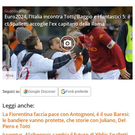
Euro2024, l'Italia incontra Totti, Baggio e i fantastici 5: il
ct Spalletti accoglie l'ex capitano della Roma
Ansa
Seguici su:
Google Discover
Fonti preferite
Leggi anche:
La Fiorentina faccia pace con Antognoni, è il suo Baresi:
le bandiere vanno protette, che storie con Juliano, Del
Piero e Totti
Juventus, Alajbegovic cambia il futuro di Yildiz: Spalletti