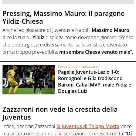
Pressing, Massimo Mauro: il paragone
Yildiz-Chiesa
Anche l’ex giocatore di Juventus e Napoli,
Massimo Mauro
,
dice la sua su
Yildiz
e spiega come dovrebbe giocare: “Penso
che debba giocare diversamente, sulla sinistra è diventato
ormai troppo prevedibile,
mi sembra Chiesa venuto male”.
Forse ti può interessare
Pagelle Juventus-Lazio 1-0:
Romagnoli e Gila tradiscono
Baroni. Cabal MVP, male Yildiz e
Douglas Luiz
Zazzaroni non vede la crescita della
Juventus
Infine, per Ivan Zazzaroni
la Juventus di Thiago Motta
vince
ma ancora non esprime una sensazione di crescita netta: “
Di