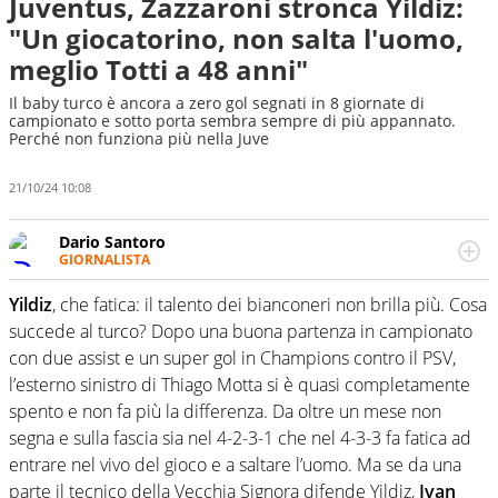
Juventus, Zazzaroni stronca Yildiz:
"Un giocatorino, non salta l'uomo,
meglio Totti a 48 anni"
Il baby turco è ancora a zero gol segnati in 8 giornate di
campionato e sotto porta sembra sempre di più appannato.
Perché non funziona più nella Juve
21/10/24 10:08
Dario Santoro
GIORNALISTA
Scrive, commenta, racconta lo sport in tutte le
sfaccettature. Tocca l'apice quando ha modo di
Yildiz
, che fatica: il talento dei bianconeri non brilla più. Cosa
concentrarsi sulle interviste ai grandi protagonisti
succede al turco? Dopo una buona partenza in campionato
con due assist e un super gol in Champions contro il PSV,
l’esterno sinistro di Thiago Motta si è quasi completamente
spento e non fa più la differenza. Da oltre un mese non
segna e sulla fascia sia nel 4-2-3-1 che nel 4-3-3 fa fatica ad
entrare nel vivo del gioco e a saltare l’uomo. Ma se da una
parte il tecnico della Vecchia Signora difende Yildiz,
Ivan