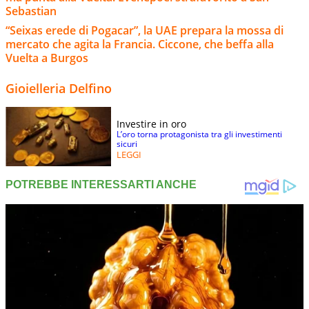
Sebastian
“Seixas erede di Pogacar”, la UAE prepara la mossa di
mercato che agita la Francia. Ciccone, che beffa alla
Vuelta a Burgos
Gioielleria Delfino
Investire in oro
L’oro torna protagonista tra gli investimenti
sicuri
LEGGI