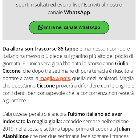
sport, risultati ed eventi live? Iscriviti al nostro
canale
WhatsApp
Entra nel canale WhatsApp
Da allora son trascorse 85 tappe
e mai nessun corridore
italiano ha messo più piede sul gradino più alto del podio di
giornata. E l’unica vera gioia l’ha data lo scorso anno
Giulio
Ciccone
, che dopo tre settimane di pura tenacia è riuscito a
portare a casa la
maglia a pois
, quella degli scalatori. Maglia
che quest’anno
Ciccone
proverà a difendere con le unghie e
con i denti, ben consapevole che la concorrenza non resterà
a guardare.
L’abruzzese peraltro è ancora
l’ultimo italiano ad aver
indossato la maglia gialla:
accadde sempre nell’edizione
2019, nella sesta e settima tappa, prima di cederla a
Julian
Alaphilippe
che per due settimane fece sognare i francesi