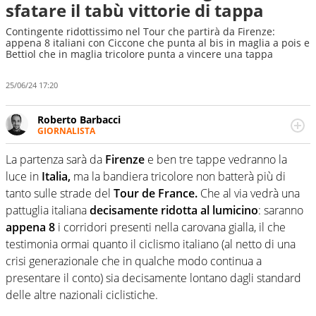
sfatare il tabù vittorie di tappa
Contingente ridottissimo nel Tour che partirà da Firenze:
appena 8 italiani con Ciccone che punta al bis in maglia a pois e
Bettiol che in maglia tricolore punta a vincere una tappa
25/06/24 17:20
Roberto Barbacci
GIORNALISTA
Giornalista (pubblicista) sportivo a tutto campo, è il
tuttologo di Virgilio Sport. Provate a chiedergli di boxe, di
La partenza sarà da
Firenze
e ben tre tappe vedranno la
scherma, di volley o di curling: ve ne farà innamorare
luce in
Italia,
ma la bandiera tricolore non batterà più di
tanto sulle strade del
Tour de France.
Che al via vedrà una
pattuglia italiana
decisamente ridotta al lumicino
: saranno
appena 8
i corridori presenti nella carovana gialla, il che
testimonia ormai quanto il ciclismo italiano (al netto di una
crisi generazionale che in qualche modo continua a
presentare il conto) sia decisamente lontano dagli standard
delle altre nazionali ciclistiche.