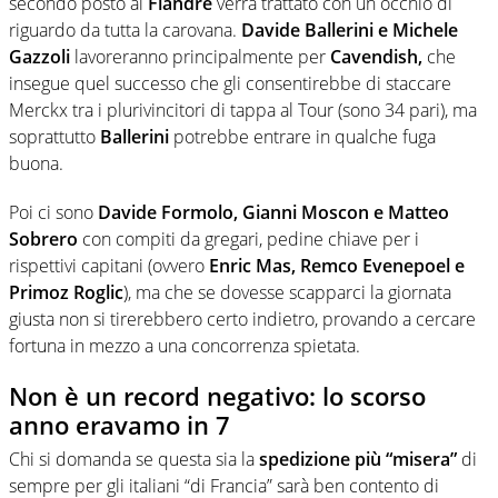
secondo posto al
Fiandre
verrà trattato con un occhio di
riguardo da tutta la carovana.
Davide Ballerini e Michele
Gazzoli
lavoreranno principalmente per
Cavendish,
che
insegue quel successo che gli consentirebbe di staccare
Merckx tra i plurivincitori di tappa al Tour (sono 34 pari), ma
soprattutto
Ballerini
potrebbe entrare in qualche fuga
buona.
Poi ci sono
Davide Formolo, Gianni Moscon e Matteo
Sobrero
con compiti da gregari, pedine chiave per i
rispettivi capitani (ovvero
Enric Mas, Remco Evenepoel e
Primoz Roglic
), ma che se dovesse scapparci la giornata
giusta non si tirerebbero certo indietro, provando a cercare
fortuna in mezzo a una concorrenza spietata.
Non è un record negativo: lo scorso
anno eravamo in 7
Chi si domanda se questa sia la
spedizione più “misera”
di
sempre per gli italiani “di Francia” sarà ben contento di