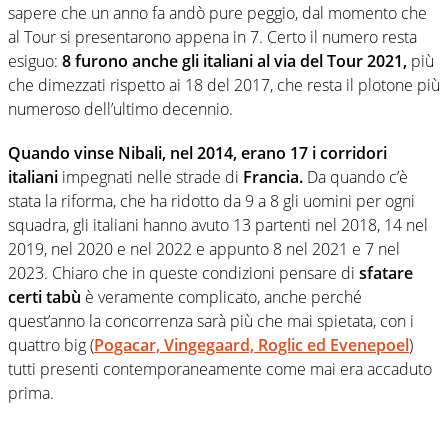
sapere che un anno fa andò pure peggio, dal momento che
al Tour si presentarono appena in 7. Certo il numero resta
esiguo:
8 furono anche gli italiani al via del Tour 2021,
più
che dimezzati rispetto ai 18 del 2017, che resta il plotone più
numeroso dell’ultimo decennio.
Quando vinse Nibali, nel 2014, erano 17 i corridori
italiani
impegnati nelle strade di
Francia.
Da quando c’è
stata la riforma, che ha ridotto da 9 a 8 gli uomini per ogni
squadra, gli italiani hanno avuto 13 partenti nel 2018, 14 nel
2019, nel 2020 e nel 2022 e appunto 8 nel 2021 e 7 nel
2023. Chiaro che in queste condizioni pensare di
sfatare
certi tabù
è veramente complicato, anche perché
quest’anno la concorrenza sarà più che mai spietata, con i
quattro big (
Pogacar, Vingegaard, Roglic ed Evenepoel
)
tutti presenti contemporaneamente come mai era accaduto
prima.