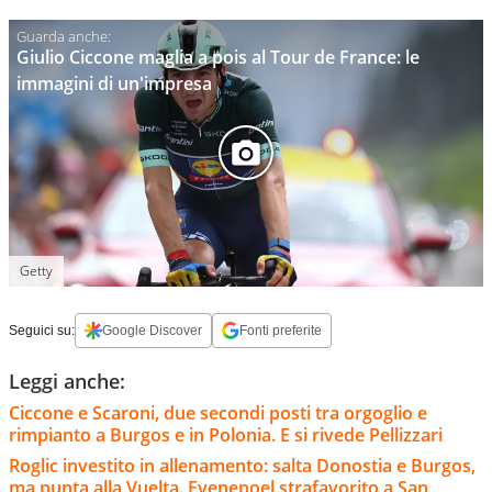
Giulio Ciccone maglia a pois al Tour de France: le
immagini di un'impresa
Getty
Seguici su:
Google Discover
Fonti preferite
Leggi anche:
Ciccone e Scaroni, due secondi posti tra orgoglio e
rimpianto a Burgos e in Polonia. E si rivede Pellizzari
Roglic investito in allenamento: salta Donostia e Burgos,
ma punta alla Vuelta. Evenepoel strafavorito a San