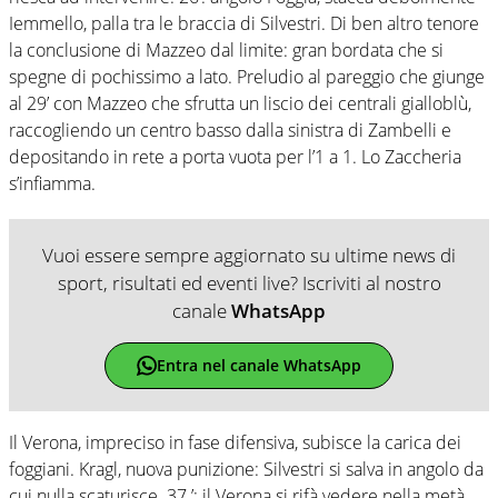
Iemmello, palla tra le braccia di Silvestri. Di ben altro tenore
la conclusione di Mazzeo dal limite: gran bordata che si
spegne di pochissimo a lato. Preludio al pareggio che giunge
al 29’ con Mazzeo che sfrutta un liscio dei centrali gialloblù,
raccogliendo un centro basso dalla sinistra di Zambelli e
depositando in rete a porta vuota per l’1 a 1. Lo Zaccheria
s’infiamma.
Vuoi essere sempre aggiornato su ultime news di
sport, risultati ed eventi live? Iscriviti al nostro
canale
WhatsApp
Entra nel canale WhatsApp
Il Verona, impreciso in fase difensiva, subisce la carica dei
foggiani. Kragl, nuova punizione: Silvestri si salva in angolo da
cui nulla scaturisce. 37 ’: il Verona si rifà vedere nella metà