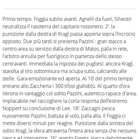
Primo tempo. Foggia subito avanti. Agnelli da fuori, Silvestri
neutralizza il rasoterra del capitano rossonero. 2’: la
punizione dalla destra di Kragl passa appena sopra l’incrocio
opposto. Due più tardi si presenta Pazzini : gran stacco a
centro area su servizio dalla destra di Matos, palla in rete,
l’arbitro annulla per fuorigioco in partenza dello stesso
centravanti. Immediata la risposta dei pugliesi: ancora Kragl,
stavolta al tiro sottomisura ma sciupa tutto, calciando alle
stelle. Gara emozionante ed aperta. Al 10’ del primo tempo
entrano allo Zaccheria i 300 tifosi gialloblù. Al quarto d’ora
Verona in vantaggio col solito Pazzini, autentico rapace d’area,
implacabile nel raccogliere la corta respinta dell’estremo
Noppert su conclusione di Lee. 18’: Zaccagni pesca
nuovamente Pazzini, battuta al volo, palla alta. Il Foggia ci
mette diversi minuti per reagire. Punizione dalla sinistra del
solito Kragl, la sfera attraversa l’intera area senza che nessuno
riesca ad intervenire. 26’: angolo Foggia, stacca debolmente