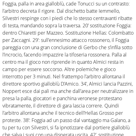
Foggia, palla in area gialloblù, cade Tonucci su un contrasto:
l’arbitro decreta il rigore. Dal dischetto batte Iemmello,
Silvestri respinge con i piedi che lo stesso centravanti ribatte
di testa, mandando sopra la traversa. 20’ sostituzione Foggia:
dentro Chiaretti per Mazzeo. Sostituzione Hellas: Colombatto
per Zaccagni. 29’: sull’ennesimo attacco rossonero, il Foggia
pareggia con una gran conclusione di Gerbo che s’infila sotto
l’incrocio, facendo impazzire la tifoseria rossonera. Palla al
centro ma il gioco non riprende in quanto Almici resta in
campo per essere soccorso. Altre polemiche e gioco
interrotto per 3 minuti. Nel frattempo l’arbitro allontana il
direttore sportivo gialloblù D’Amico. 34’, Almici lancia Pazzini,
Noppert esce dai pali ma anche dall’area per neutralizzare in
presa la palla, giocatori e panchina veronese protestano
vibratamente, il direttore di gara lascia correre. Quindi
l’arbitro allontana anche il tecnico dell’Hellas Grosso per
proteste. 38’: Foggia ad un passo dal vantaggio ma Galano, a
tu per tu con Silvestri, si fa ipnotizzare dal portiere gialloblù
che salva i suoi con una disperata uscita. 42’, sostituzione