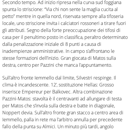
Secondo tempo. Ad inizio ripresa nella curva sud foggiana
spunta lo striscione: “Via chi non sente la maglia cucita al
petto” mentre in quella nord, riservata sempre alla tifoseria
locale, uno striscione invita i calciatori rossoneri a tirare fuori
gli attributi. Segno della forte preoccupazione dei tifosi di
casa per il penultimo posto in classifica, peraltro determinato
dalla penalizzazione iniziale di 8 punti a causa di
inadempienze amministrative. In campo s’affrontano le
stesse formazioni dell’inizio. Gran giocata di Matos sulla
destra, centro per Pazzini che manca l’appuntamento.
Sull’altro fronte Iemmello dal limite, Silvestri respinge. Il
clima è incandescente. 12’, sostituzione Hellas: Grosso
inserisce Empereur per Balkovec. Altra combinazione
Pazzini-Matos: stavolta è il centravanti ad allungare di testa
per Matos che s’invola sulla destra e batte in diagonale,
Noppert devia. Sull’altro fronte gran stacco a centro area di
Iemmello, palla in rete ma l’arbitro annulla per precedente
fallo della punta su Almici. Un minuto più tardi, angolo