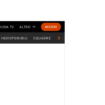
UIDA TV
ALTRO
ACCEDI
INDISPONIBILI
CALENDARI E CLASSIFICHE
SQUADRE
GIOCATORI SERIE A
ALTRI SPORT
MONDIALI 2026
OLIMPIADI
GOSSIP
LIFESTYLE