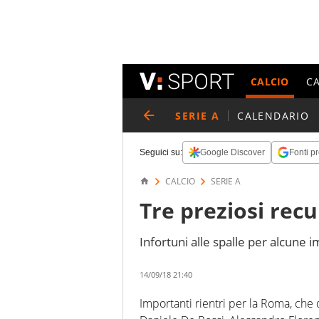
CALCIO
C
SERIE A
CALENDARIO
Seguici su:
Google Discover
Fonti pr
CALCIO
SERIE A
Tre preziosi rec
Infortuni alle spalle per alcune 
14/09/18 21:40
Importanti rientri per la Roma, che