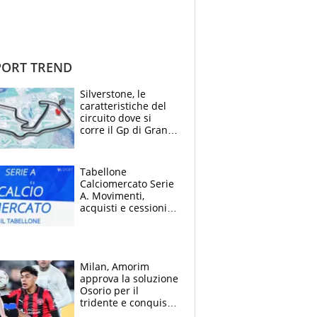
ORT TREND
Silverstone, le
caratteristiche del
circuito dove si
corre il Gp di Gran
Bretagna del
Motomondiale
Tabellone
Calciomercato Serie
A. Movimenti,
acquisti e cessioni:
estate 2026-27
Milan, Amorim
approva la soluzione
Osorio per il
tridente e conquista
Jashari: la frecciata