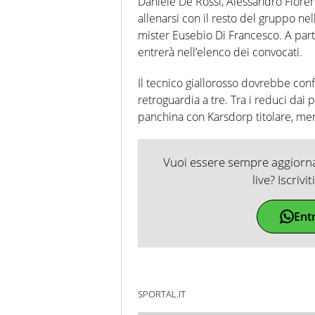
Daniele De Rossi, Alessandro Florenzi
allenarsi con il resto del gruppo ne
mister Eusebio Di Francesco. A part
entrerà nell’elenco dei convocati.
Il tecnico giallorosso dovrebbe conf
retroguardia a tre. Tra i reduci dai 
panchina con Karsdorp titolare, men
Vuoi essere sempre aggiornat
live? Iscrivi
Ent
SPORTAL.IT