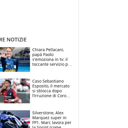
ME NOTIZIE
Chiara Pellacani,
papà Paolo
s'emoziona in tv: il
toccante servizio per
il TG di LA7 dopo i 5
ori agli Europei
Caso Sebastiano
Esposito, il mercato
si sblocca dopo
l’irruzione di Corona
nella querelle col
Cagliari: spuntano
due big
Silverstone, Alex
Marquez super in
FP1. Marc lavora per
la Sprint (come