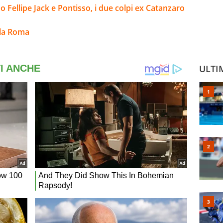
 Fellipe Jack e Pontisso, i due colpi ex Catanzaro
lla Roma
ULTI