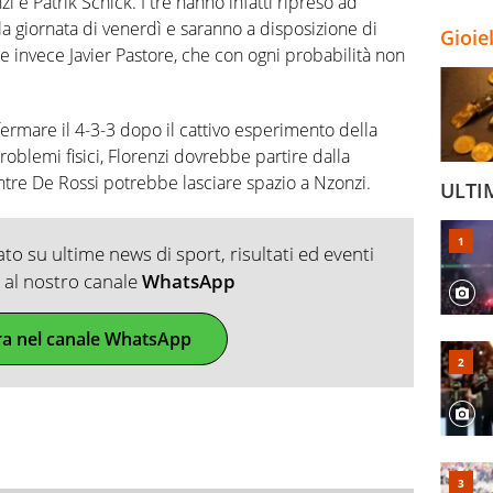
 e Patrik Schick. I tre hanno infatti ripreso ad
lla giornata di venerdì e saranno a disposizione di
Gioie
e invece Javier Pastore, che con ogni probabilità non
ermare il 4-3-3 dopo il cattivo esperimento della
problemi fisici, Florenzi dovrebbe partire dalla
tre De Rossi potrebbe lasciare spazio a Nzonzi.
ULTI
o su ultime news di sport, risultati ed eventi
ti al nostro canale
WhatsApp
ra nel canale WhatsApp