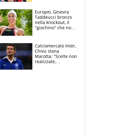
dello svizzero all'ex
Allegri
Europei, Ginevra
Taddeucci bronzo
nella knockout, il
"giochino" che non
le piace: "La Senna?
Oggi era pulita"
Calciomercato Inter,
Chivu stana
Marotta: "Scelte non
realizzate,
dobbiamo
completare la
squadra"