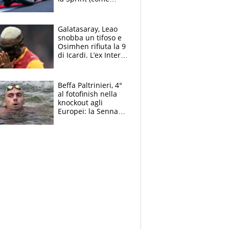
Martin), bene
Bezzecchi
Galatasaray, Leao
snobba un tifoso e
Osimhen rifiuta la 9
di Icardi. L’ex Inter
furioso: lo schiaffo
al club
Beffa Paltrinieri, 4°
al fotofinish nella
knockout agli
Europei: la Senna
regala (quasi) solo
amarezze a Greg