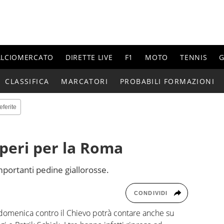
ALCIOMERCATO
DIRETTE LIVE
F1
MOTO
TENNIS
G
CLASSIFICA
MARCATORI
PROBABILI FORMAZIONI
eferite
uperi per la Roma
importanti pedine giallorosse.
CONDIVIDI
 domenica contro il Chievo potrà contare anche su