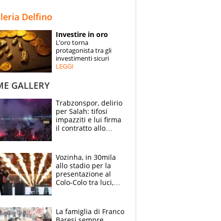
STORIE
lleria Delfino
SPECIALI
Investire in oro
L’oro torna
ESPERTI
protagonista tra gli
investimenti sicuri
LEGGI
CONTATTI
ME GALLERY
Trabzonspor, delirio
per Salah: tifosi
impazziti e lui firma
il contratto allo
stadio
Vozinha, in 30mila
allo stadio per la
presentazione al
Colo-Colo tra luci,
spettacolo, elicotteri
e paracadutisti
La famiglia di Franco
Baresi sempre