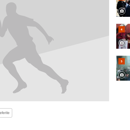
eferite