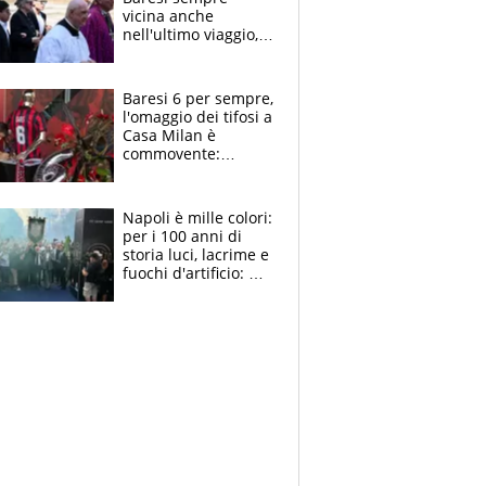
vicina anche
nell'ultimo viaggio,
la moglie Maura, i
figli e i suoi cari
circondati
Baresi 6 per sempre,
dall'affetto dei tifosi
l'omaggio dei tifosi a
Casa Milan è
commovente:
maglie, bandiere,
sciarpe, lacrime e
bigliettini
Napoli è mille colori:
per i 100 anni di
storia luci, lacrime e
fuochi d'artificio: De
Laurentiis salta al
coro anti-Juve