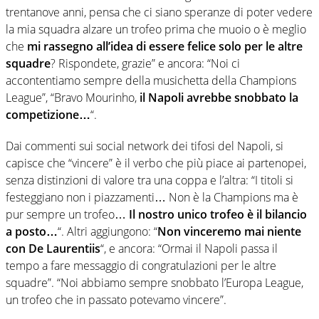
trentanove anni, pensa che ci siano speranze di poter vedere
la mia squadra alzare un trofeo prima che muoio o è meglio
che
mi rassegno all’idea di essere felice solo per le altre
squadre
? Rispondete, grazie” e ancora: “Noi ci
accontentiamo sempre della musichetta della Champions
League”, “Bravo Mourinho,
il Napoli avrebbe snobbato la
competizione
…
“.
Dai commenti sui social network dei tifosi del Napoli, si
capisce che “vincere” è il verbo che più piace ai partenopei,
senza distinzioni di valore tra una coppa e l’altra: “I titoli si
festeggiano non i piazzamenti… Non è la Champions ma è
pur sempre un trofeo…
Il nostro unico trofeo è il bilancio
a posto…
“. Altri aggiungono: “
Non vinceremo mai niente
con
De Laurentiis
“, e ancora: “Ormai il Napoli passa il
tempo a fare messaggio di congratulazioni per le altre
squadre”. “Noi abbiamo sempre snobbato l’Europa League,
un trofeo che in passato potevamo vincere”.