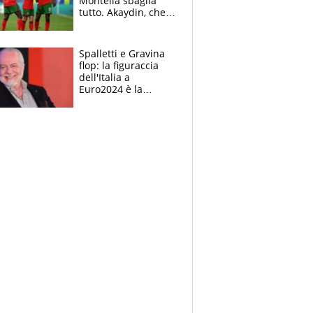
Montella sbaglia
tutto. Akaydin, che
autorete. Altra
simulazione per
Leao
Spalletti e Gravina
flop: la figuraccia
dell'Italia a
Euro2024 è la
rivincita di De
Laurentiis