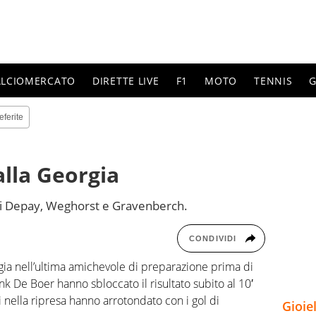
ALCIOMERCATO
DIRETTE LIVE
F1
MOTO
TENNIS
G
eferite
alla Georgia
 di Depay, Weghorst e Gravenberch.
CONDIVIDI
gia nell’ultima amichevole di preparazione prima di
nk De Boer hanno sbloccato il risultato subito al 10′
i nella ripresa hanno arrotondato con i gol di
Gioie