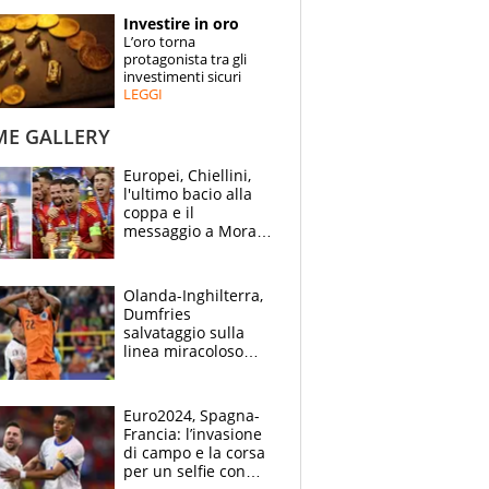
STORIE
Investire in oro
L’oro torna
SPECIALI
protagonista tra gli
investimenti sicuri
LEGGI
ESPERTI
ME GALLERY
CONTATTI
Europei, Chiellini,
l'ultimo bacio alla
coppa e il
messaggio a Morata
"Alzala": festa
Spagna, lacrime
inglesi
Olanda-Inghilterra,
Dumfries
salvataggio sulla
linea miracoloso
dopo l'ingenuità su
Kane: 30' da
montagne russe
Euro2024, Spagna-
Francia: l’invasione
di campo e la corsa
per un selfie con