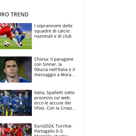
RO TREND
I soprannomi delle
squadre di calcio:
nazionali e di club
Chiesa: il paragone
con Sinner, la
fiducia nell'Italia e il
messaggio a Morata,
silenzio su Juve e
mercato
Italia, Spalletti sotto
processo sul web:
ecco le accuse dei
tifosi. Con la Croazia
si gioca tutto
Euro2024, Turchia-
Portogallo 0-3: