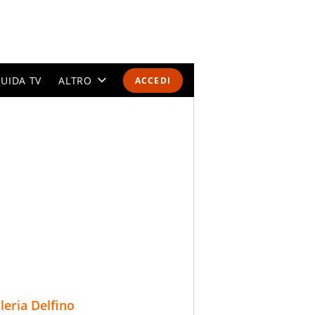
UIDA TV
ALTRO
ACCEDI
CALENDARI E CLASSIFICHE
ALTRI SPORT
MONDIALI 2026
OLIMPIADI
GOSSIP
LIFESTYLE
lleria Delfino