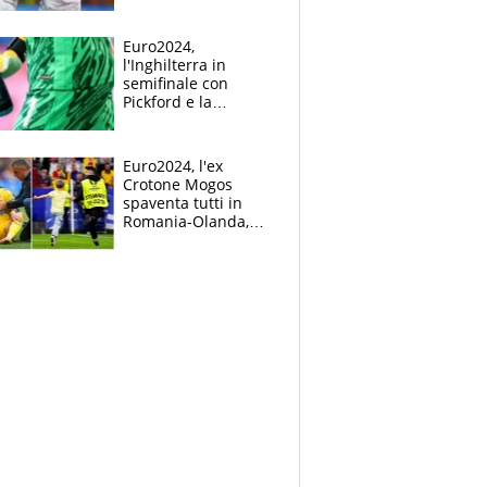
Mbappé
Euro2024,
l'Inghilterra in
semifinale con
Pickford e la
borraccia dei
segreti: "Akanji,
tuffati a sinistra"
Euro2024, l'ex
Crotone Mogos
spaventa tutti in
Romania-Olanda,
poi baby invasione
di campo