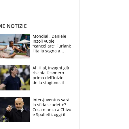
ME NOTIZIE
Mondiali, Daniele
Inzoli vuole
“cancellare” Furlani:
l'Italia sogna a
Eugene. Castellani
da record, Succo in
finale
Al Hilal, Inzaghi già
rischia l’esonero
prima dell’inizio
della stagione, il
retroscena
Inter-Juventus sarà
la sfida scudetto?
Cosa manca a Chivu
e Spalletti, oggi il
primo antipasto