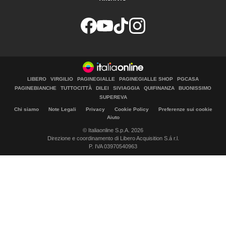
LIBERO
VIRGILIO
PAGINEGIALLE
PAGINEGIALLE SHOP
PGCASA
PAGINEBIANCHE
TUTTOCITTÀ
DILEI
SIVIAGGIA
QUIFINANZA
BUONISSIMO
SUPEREVA
Chi siamo
Note Legali
Privacy
Cookie Policy
Preferenze sui cookie
Aiuto
© Italiaonline S.p.A. 2026
Direzione e coordinamento di Libero Acquisition S.á r.l.
P. IVA 03970540963