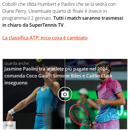
Cobolli che sfida Humbert e Paolini che se la vedrà con
Diane Perry. L’eventuale quarto di finale è invece in
programma il 2 gennaio.
Tutti i match saranno trasmessi
in chiaro da SuperTennis TV
.
La classifica ATP: ecco cosa è cambiato
Jasmine Paolini tra le atlete più pagate nel 2024:
comanda Coco Gauff: Simone Biles e Caitlin Clark
inseguono
Ansa