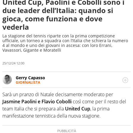
United Cup, Paolini e Cobolli sono i
due leader dell’Italia: quando si
gioca, come funziona e dove
vederla
La stagione del tennis riparte con la prima competizione
ufficiale, un torneo a squadra con l’Italia che schiera la numero
4 al mondo e uno dei giovani in ascesa: con loro Errani,
Vavassori, Gigante e Moratelli
25/12/24 12:00
Gerry Capasso
GIORNALISTA
Per lui gli sport americani non hanno segreti: basket,
football, baseball e la capacità innata di trovare la notizia
Sarà un pranzo di Natale decisamente moderato per
dove altri non vedono granché
Jasmine Paolini e Flavio Cobolli
così come per il resto del
team Italia che si prepara alla
United Cup
, la prima
manifestazione tennistica della nuova stagione.