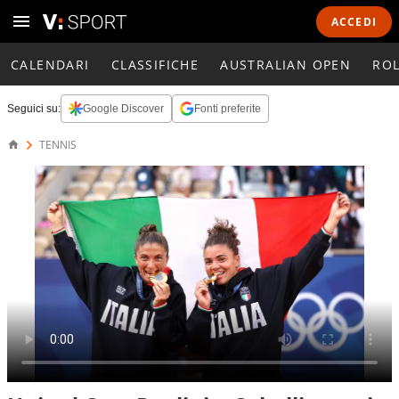
ACCEDI
CALENDARI
CLASSIFICHE
AUSTRALIAN OPEN
RO
Seguici su:
Google Discover
Fonti preferite
TENNIS