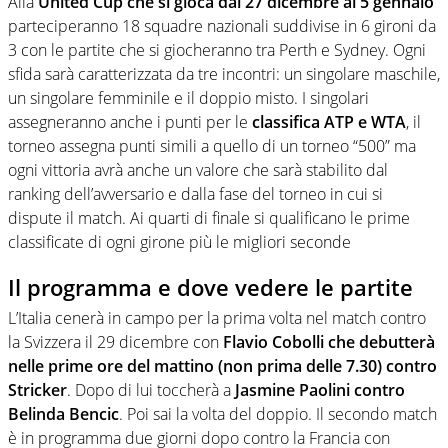
Alla
United Cup che si gioca dal 27 dicembre al 5 gennaio
parteciperanno 18 squadre nazionali suddivise in 6 gironi da
3 con le partite che si giocheranno tra Perth e Sydney. Ogni
sfida sarà caratterizzata da tre incontri: un singolare maschile,
un singolare femminile e il doppio misto. I singolari
assegneranno anche i punti per le
classifica ATP e WTA
, il
torneo assegna punti simili a quello di un torneo “500” ma
ogni vittoria avrà anche un valore che sarà stabilito dal
ranking dell’avversario e dalla fase del torneo in cui si
dispute il match. Ai quarti di finale si qualificano le prime
classificate di ogni girone più le migliori seconde
Il programma e dove vedere le partite
L’Italia cenerà in campo per la prima volta nel match contro
la Svizzera il 29 dicembre con
Flavio Cobolli che debutterà
nelle prime ore del mattino (non prima delle 7.30) contro
Stricker
. Dopo di lui toccherà a
Jasmine Paolini contro
Belinda Bencic
. Poi sai la volta del doppio. Il secondo match
è in programma due giorni dopo contro la Francia con