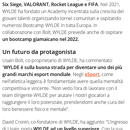
Six Siege, VALORANT, Rocket League e FIFA
. Nel 2021,
WYLDE ha fondato un Academy incentrata sulla crescita dei
giovani talenti organizzando tornei comunitari e ospitando
numerosi Bootcamp WYLDE in tutta Europa. In
collaborazione con Bolt, WYLDE prevede anche di ospitare
un bootcamp giamaicano nel 2022.
Un futuro da protagonista
Usain Bolt, co-proprietario di WYLDE, ha commentato:
“
WYLDE è sulla buona strada per diventare uno dei più
grandi marchi esport mondiale
. Negli
eSport
, come
nell’atletica leggera, è fondamentale avere quella mentalità
competitiva e vincente. “Non vedo l’ora di lavorare con il
team dirigente WYLDE per aiutare i nostri giocatori a
raggiungere il loro potenziale, prendendomi anche cura del
loro benessere fisico e mentale”.
David Cronin, co-fondatore di WYLDE, ha aggiunto: “L’ingresso
di Usain, porta
WYLDE ad un livello superiore
. Con la sua