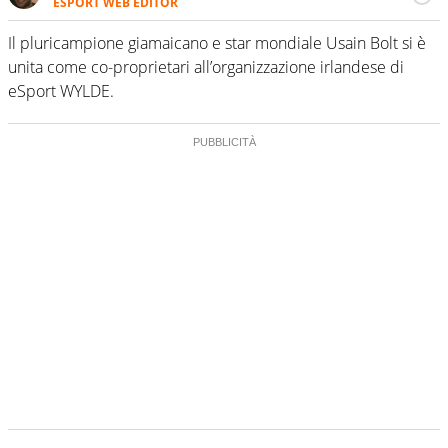
ESPORT WEB EDITOR
Nato con i videogame, è già un superesperto di eSports.
Ha fatto nascere diverse iniziative di settore e sa tutto,
Il pluricampione giamaicano e star mondiale Usain Bolt si è
ma veramente tutto, di quello che ruota dentro e intorno
unita come co-proprietari all’organizzazione irlandese di
al mondo dello sport virtuale. Per Virgilio Sport
eSport WYLDE.
approfondisce e racconta l’eSport a 360 gradi con
l’esperienza di un giovanissimo veterano.