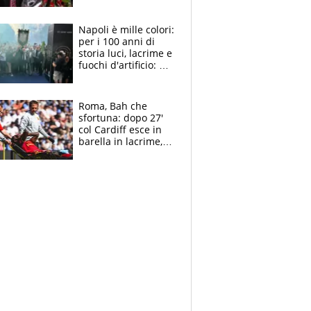
maglie, bandiere,
sciarpe, lacrime e
bigliettini
Napoli è mille colori:
per i 100 anni di
storia luci, lacrime e
fuochi d'artificio: De
Laurentiis salta al
coro anti-Juve
Roma, Bah che
sfortuna: dopo 27'
col Cardiff esce in
barella in lacrime,
Dybala rigore da
schiaffi, i giallorossi
prendono 3 gol in
45'