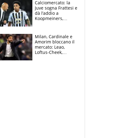
solo 1,4 milioni
Calciomercato: la
all'anno
Juve sogna Frattesi e
dà l’addio a
Koopmeiners,
Romero si allontana
dall’Inter, Fiorentina
scatenata
Milan, Cardinale e
Amorim bloccano il
mercato: Leao,
Loftus-Cheek,
Estupinian e
Gimenez in bilico,
Soulè e Osorio nel
mirino