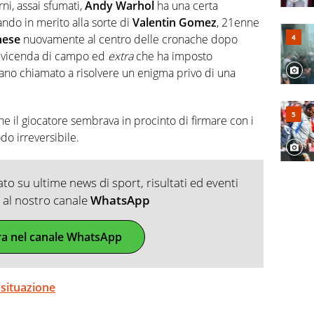
 e dei suoi protagonisti, concedendosi innocenti evasioni
rni, assai sfumati,
Andy Warhol
ha una certa
format. Un tempo ala destra, oggi si sente a suo agio nel
ando in merito alla sorte di
Valentin Gomez
, 21enne
fica riservata dei migliori 5 calciatori di sempre.
nese
nuovamente al centro delle cronache dopo
, vicenda di campo ed
extra
che ha imposto
ulano chiamato a risolvere un enigma privo di una
he il giocatore sembrava in procinto di firmare con i
do irreversibile.
o su ultime news di sport, risultati ed eventi
ti al nostro canale
WhatsApp
ra nel canale WhatsApp
 situazione