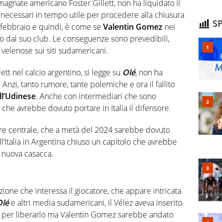
magnate americano Foster Gillett, non ha liquidato il
, necessari in tempo utile per procedere alla chiusura
SP
 febbraio e quindi, è come se
Valentin Gomez
nei
ato dal suo club. Le conseguenze sono prevedibili,
i velenose sui siti sudamericani.
lett nel calcio argentino, si legge su
Olé
, non ha
. Anzi, tanto rumore, tante polemiche e ora il fallito
ll’Udinese
. Anche con intermediari che sono
che avrebbe dovuto portare in Italia il difensore.
sore centrale, che a metà del 2024 sarebbe dovuto
all’Italia in Argentina chiuso un capitolo che avrebbe
 nuova casacca.
zione che interessa il giocatore, che appare intricata
Olé
e altri media sudamericani, il Vélez aveva inserito
ri per liberarlo ma Valentin Gomez sarebbe andato