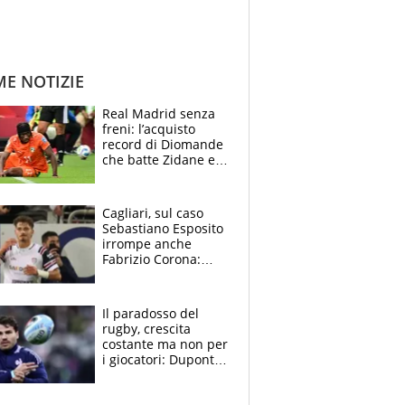
ME NOTIZIE
Real Madrid senza
freni: l’acquisto
record di Diomande
che batte Zidane e
Ronaldo. Vinicius
rinnova: le cifre
Cagliari, sul caso
Sebastiano Esposito
irrompe anche
Fabrizio Corona:
“Ecco cosa è
successo, ho le
prove”
Il paradosso del
rugby, crescita
costante ma non per
i giocatori: Dupont
(il più pagato al
mondo) guadagna