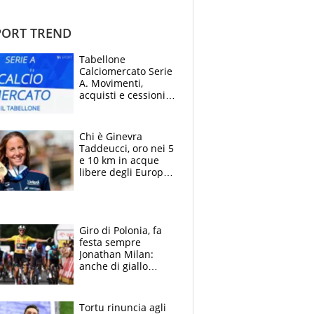
ORT TREND
Tabellone
Calciomercato Serie
A. Movimenti,
acquisti e cessioni:
estate 2026-27
Chi è Ginevra
Taddeucci, oro nei 5
e 10 km in acque
libere degli Europei
di Parigi 2026 che
ha dedicato la
medaglia al
fidanzato
Giro di Polonia, fa
festa sempre
Jonathan Milan:
anche di giallo
vestito, il friulano
non ha rivali (bene
Malucelli, terzo)
Tortu rinuncia agli