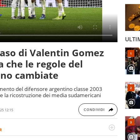
ULTI
caso di Valentin Gomez
a che le regole del
ono cambiate
amento del difensore argentino classe 2003
 e la ricostruzione dei media sudamericani
25 12:15
CONDIVIDI
R
2007, scrive per curiosità personale e necessità: