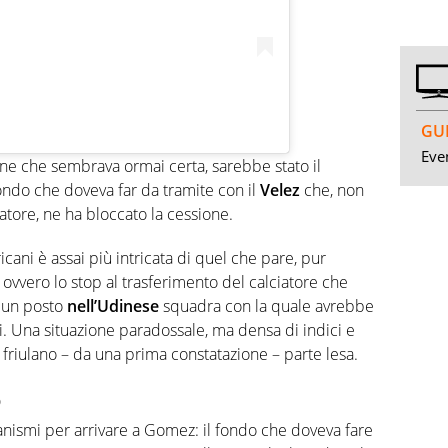
GUI
Even
one che sembrava ormai certa, sarebbe stato il
ndo che doveva far da tramite con il
Velez
che, non
tore, ne ha bloccato la cessione.
cani è assai più intricata di quel che pare, pur
ovvero lo stop al trasferimento del calciatore che
a un posto
nell’Udinese
squadra con la quale avrebbe
i. Una situazione paradossale, ma densa di indici e
 friulano – da una prima constatazione – parte lesa.
o
canismi per arrivare a Gomez: il fondo che doveva fare