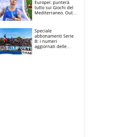
Europei: punterà
tutto sui Giochi del
Mediterraneo. Out
anche Zenoni e
Simonelli. Tamberi
in dubbio
Speciale
abbonamenti Serie
B: i numeri
aggiornati delle
venti squadre
cadette