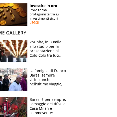
STORIE
Investire in oro
L’oro torna
SPECIALI
protagonista tra gli
investimenti sicuri
LEGGI
ESPERTI
ME GALLERY
CONTATTI
Vozinha, in 30mila
allo stadio per la
presentazione al
Colo-Colo tra luci,
spettacolo, elicotteri
e paracadutisti
La famiglia di Franco
Baresi sempre
vicina anche
nell'ultimo viaggio,
la moglie Maura, i
figli e i suoi cari
circondati
Baresi 6 per sempre,
dall'affetto dei tifosi
l'omaggio dei tifosi a
Casa Milan è
commovente: