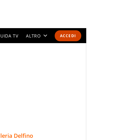
UIDA TV
ALTRO
ACCEDI
CALENDARI E CLASSIFICHE
ALTRI SPORT
MONDIALI 2026
OLIMPIADI
GOSSIP
LIFESTYLE
lleria Delfino