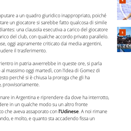
mputare a un quadro giuridico inappropriato, poiché
stare un giocatore si sarebbe fatto qualcosa di simile
iantes: una clausola esecutiva a carico del giocatore
carico del club, con qualche accordo privato parallelo.
nse, oggi aspramente criticato dai media argentini,
iudere il trasferimento.
 rientro in patria avverrebbe in queste ore, si parla
o al massimo oggi martedì, con l’idea di Gomez di
esto perché si è chiusa la proroga che gli ha
e
, provvisoriamente.
nare in Argentina e riprendere da dove ha interrotto,
udere in un qualche modo su un altro fronte
ato che aveva assaporato con
l’Udinese
. A noi rimane
ando, e molto, e quanto sta accadendo fissa un