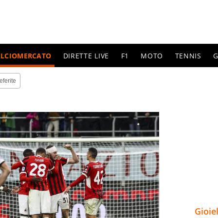
ALCIOMERCATO
DIRETTE LIVE
F1
MOTO
TENNIS
G
eferite
Gioie