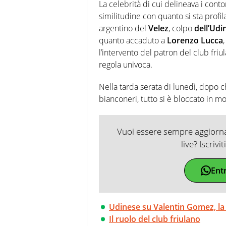
soprattutto di calcio, di sport
La celebrità di cui delineava i conto
nell'ambito della creazione di 
similitudine con quanto si sta profil
ruolo di libero. Cura una classi
argentino del
Velez
, colpo
dell’Udi
quanto accaduto a
Lorenzo Lucca
l’intervento del patron del club fri
regola univoca.
Nella tarda serata di lunedì, dopo c
bianconeri, tutto si è bloccato in mo
Vuoi essere sempre aggiornat
live? Iscrivi
Ent
Udinese su Valentin Gomez, la
Il ruolo del club friulano