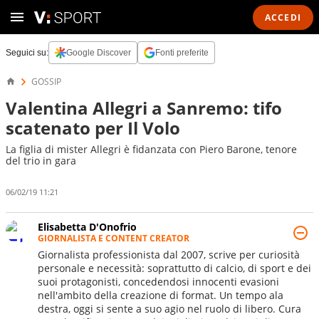
ACCEDI
Seguici su:
Google Discover
Fonti preferite
GOSSIP
Valentina Allegri a Sanremo: tifo
scatenato per Il Volo
La figlia di mister Allegri è fidanzata con Piero Barone, tenore
del trio in gara
06/02/19 11:21
Elisabetta D'Onofrio
GIORNALISTA E CONTENT CREATOR
Giornalista professionista dal 2007, scrive per curiosità
personale e necessità: soprattutto di calcio, di sport e dei
suoi protagonisti, concedendosi innocenti evasioni
nell'ambito della creazione di format. Un tempo ala
destra, oggi si sente a suo agio nel ruolo di libero. Cura