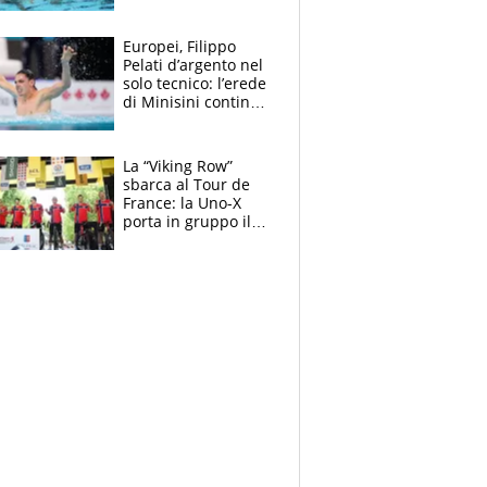
medagliere, ora
tocca a Ceccon, Curti
e compagni
Europei, Filippo
continuare
Pelati d’argento nel
solo tecnico: l’erede
di Minisini continua
a stupire, Los
Angeles è già nel
mirino
La “Viking Row”
sbarca al Tour de
France: la Uno-X
porta in gruppo il
rito della Norvegia
di Haaland e
compagni