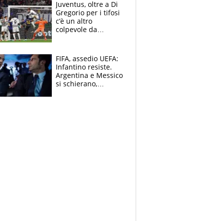
Bezzecchi alle spalle
Juventus, oltre a Di
Gregorio per i tifosi
c’è un altro
colpevole da
mandar via
FIFA, assedio UEFA:
Infantino resiste.
Argentina e Messico
si schierano,
CONCACAF spaccata