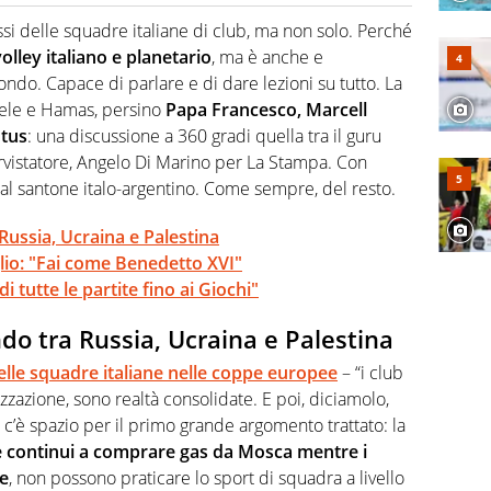
 il glossario del calcio in una nicchia di esperti, lui ne
a svista arbitrale né gli umori social del mondo delle
ssi delle squadre italiane di club, ma non solo. Perché
volley italiano e planetario
, ma è anche e
ondo. Capace di parlare e di dare lezioni su tutto. La
sraele e Hamas, persino
Papa Francesco, Marcell
ntus
: una discussione a 360 gradi quella tra il guru
ervistatore, Angelo Di Marino per La Stampa. Con
 dal santone italo-argentino. Come sempre, del resto.
 Russia, Ucraina e Palestina
glio: "Fai come Benedetto XVI"
 tutte le partite fino ai Giochi"
ndo tra Russia, Ucraina e Palestina
lle squadre italiane nelle coppe europee
– “i club
zzazione, sono realtà consolidate. E poi, diciamolo,
 c’è spazio per il primo grande argomento trattato: la
e continui a comprare gas da Mosca mentre i
re
, non possono praticare lo sport di squadra a livello