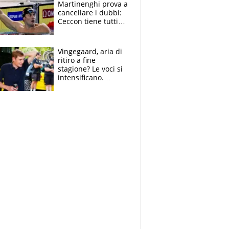
Martinenghi prova a
cancellare i dubbi:
Ceccon tiene tutti
col fiato sospeso.
Pellegrini punta su
Curtis
Vingegaard, aria di
ritiro a fine
stagione? Le voci si
intensificano.
Pogacar, niente
Sanremo nel 2027:
vuole la Roubaix