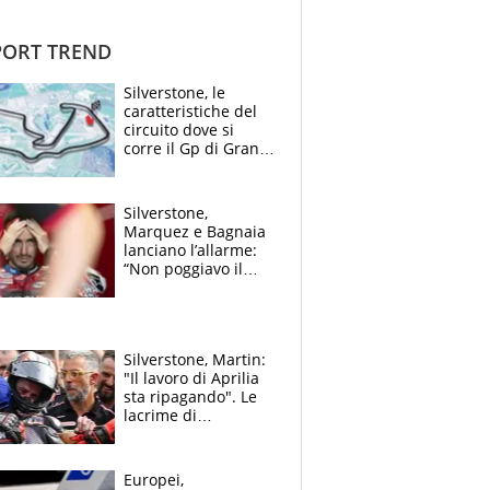
ORT TREND
Silverstone, le
caratteristiche del
circuito dove si
corre il Gp di Gran
Bretagna del
Motomondiale
Silverstone,
Marquez e Bagnaia
lanciano l’allarme:
“Non poggiavo il
ginocchio, dobbiamo
capire cosa è
successo”
Silverstone, Martin:
"Il lavoro di Aprilia
sta ripagando". Le
lacrime di
Bezzecchi: "Ho dato
tutto, spero di finire
la gara domani"
Europei,