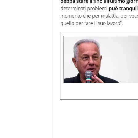
debba stare lì fino all’ultimo gior
determinati problemi
può tranquil
momento che per malattia, per vecch
quello per fare il suo lavoro”.