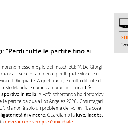
GUI
Even
 “Perdi tutte le partite fino ai
sembrano messe meglio dei maschietti: “A De Giorgi
 manca invece è l’ambiente per il quale vincere un
ince l’Olimpiade. A quel punto, è molto difficile da
a questo Mondiale come campioni in carica.
C’è
sportiva in Italia
. A Fefè scherzando ho detto ‘devi
e le partite da qua a Los Angeles 2028’. Così magari
a…”. Ma non è solo un problema del volley: “La cosa
ligatorietà di vincere
. Guardiamo la
Juve, Jacobs,
lta
devi vincere sempre è micidiale
“.