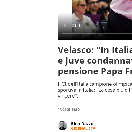
Velasco: "In Ital
e Juve condannat
pensione Papa F
Il Ct dell'Italia campione olimpi
sportiva in Italia: "La cosa più dif
vincere".
17/03/25 13:59
Rino Dazzo
GIORNALISTA