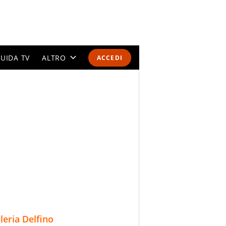
UIDA TV
ALTRO
ACCEDI
CALENDARI E CLASSIFICHE
ALTRI SPORT
MONDIALI 2026
OLIMPIADI
GOSSIP
LIFESTYLE
lleria Delfino