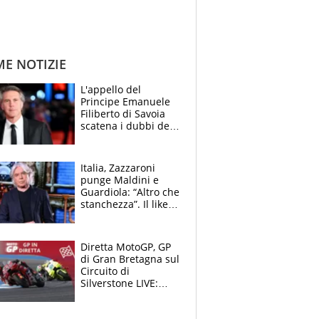
ME NOTIZIE
L'appello del
Principe Emanuele
Filiberto di Savoia
scatena i dubbi dei
tifosi: "E' una
trappola"
Italia, Zazzaroni
punge Maldini e
Guardiola: “Altro che
stanchezza”. Il like
di Mancini e le
polemiche sui social
Diretta MotoGP, GP
di Gran Bretagna sul
Circuito di
Silverstone LIVE:
Fernandez prova a
fare il vuoto,