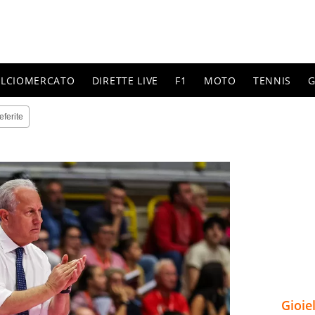
ALCIOMERCATO
DIRETTE LIVE
F1
MOTO
TENNIS
G
eferite
Gioie