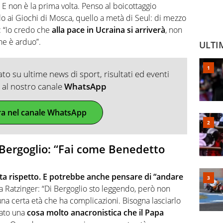
 E non è la prima volta. Penso al boicottaggio
lo ai Giochi di Mosca, quello a metà di Seul: di mezzo
i: “Io credo che
alla pace in Ucraina si arriverà
, non
che è arduo”.
ULTI
o su ultime news di sport, risultati ed eventi
ti al nostro canale
WhatsApp
ra nel canale WhatsApp
a Bergoglio: “Fai come Benedetto
a rispetto. E potrebbe anche pensare di “andare
 Ratzinger: “Di Bergoglio sto leggendo, però non
 una certa età che ha complicazioni. Bisogna lasciarlo
vato una
cosa molto anacronistica che il Papa