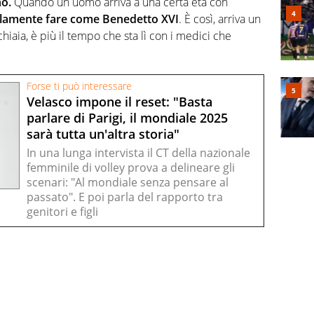
no.
Quando un uomo arriva a una certa età con
lamente fare come Benedetto XVI
. È così, arriva un
iaia, è più il tempo che sta lì con i medici che
Forse ti può interessare
Velasco impone il reset: "Basta
parlare di Parigi, il mondiale 2025
sarà tutta un'altra storia"
In una lunga intervista il CT della nazionale
femminile di volley prova a delineare gli
scenari: "Al mondiale senza pensare al
passato". E poi parla del rapporto tra
genitori e figli