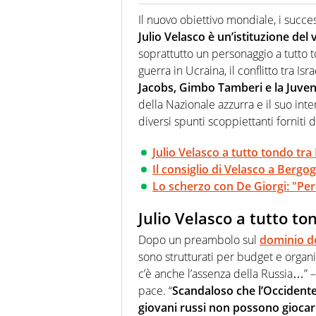
Se mai ci fosse modo di traslare
farebbe parte. Non si perde un
Il nuovo obiettivo mondiale, i succe
curve
Julio Velasco è un’istituzione del 
soprattutto un personaggio a tutto t
guerra in Ucraina, il conflitto tra I
Jacobs, Gimbo Tamberi e la Juve
della Nazionale azzurra e il suo int
diversi spunti scoppiettanti forniti
Julio Velasco a tutto tondo tra
Il consiglio di Velasco a Bergo
Lo scherzo con De Giorgi: "Perdi
Julio Velasco a tutto to
Dopo un preambolo sul
dominio de
sono strutturati per budget e organi
c’è anche l’assenza della Russia…” –
pace. “
Scandaloso che l’Occident
giovani russi non possono gioca