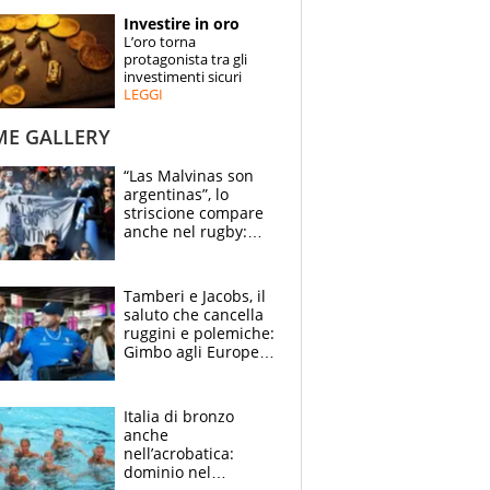
STORIE
Investire in oro
L’oro torna
SPECIALI
protagonista tra gli
investimenti sicuri
LEGGI
ESPERTI
ME GALLERY
CONTATTI
“Las Malvinas son
argentinas”, lo
striscione compare
anche nel rugby:
dopo Messi e
compagni ormai è
un caso
Tamberi e Jacobs, il
saluto che cancella
ruggini e polemiche:
Gimbo agli Europei
cerca un altro
miracolo
Italia di bronzo
anche
nell’acrobatica:
dominio nel