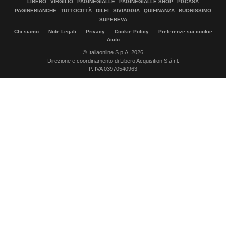
LIBERO
VIRGILIO
PAGINEGIALLE
PAGINEGIALLE SHOP
PGCASA
PAGINEBIANCHE
TUTTOCITTÀ
DILEI
SIVIAGGIA
QUIFINANZA
BUONISSIMO
SUPEREVA
Chi siamo
Note Legali
Privacy
Cookie Policy
Preferenze sui cookie
Aiuto
© Italiaonline S.p.A. 2026
Direzione e coordinamento di Libero Acquisition S.á r.l.
P. IVA 03970540963