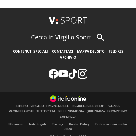
Cerca in Virgilio Sport...
CONTENUTI SPECIALI
CONTATTACI
MAPPA DEL SITO
FEED RSS
ARCHIVIO
LIBERO
VIRGILIO
PAGINEGIALLE
PAGINEGIALLE SHOP
PGCASA
PAGINEBIANCHE
TUTTOCITTÀ
DILEI
SIVIAGGIA
QUIFINANZA
BUONISSIMO
SUPEREVA
Chi siamo
Note Legali
Privacy
Cookie Policy
Preferenze sui cookie
Aiuto