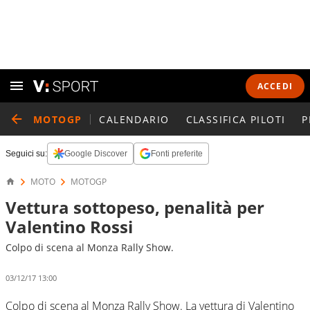
ACCEDI
MOTOGP
CALENDARIO
CLASSIFICA PILOTI
P
Seguici su:
Google Discover
Fonti preferite
MOTO
MOTOGP
Vettura sottopeso, penalità per
Valentino Rossi
Colpo di scena al Monza Rally Show.
03/12/17 13:00
Colpo di scena al Monza Rally Show. La vettura di Valentino