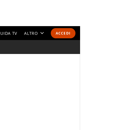
UIDA TV
ALTRO
ACCEDI
CALENDARI E CLASSIFICHE
ALTRI SPORT
MONDIALI 2026
OLIMPIADI
GOSSIP
LIFESTYLE