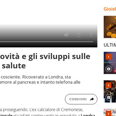
Gioie
ULTI
novità e gli sviluppi sulle
 salute
a cosciente. Ricoverato a Londra, sta
umore al pancreas e intanto telefona alle
CONDIVIDI
a proseguendo. L’ex calciatore di Cremonese,
ionale
sta infatti continuando in ospedale a
Londra