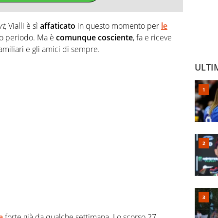
rt
, Vialli è sì
affaticato
in questo momento per
le
o periodo. Ma è
comunque cosciente
, fa e riceve
familiari e gli amici di sempre.
ULTI
e
forte già da qualche settimana. Lo scorso 27