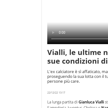
Vialli, le ultime 
sue condizioni di
L'ex calciatore è sì affaticato, m
proseguendo la sua lotta con il t
persone più care.
22/12/22 13:17
La lunga partita di
Gianluca Vialli
st
Sampdoria, Juventus, Chelsea e
Naz