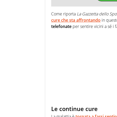
Come riporta
La Gazzetta dello Spo
cure che sta affrontando
in quest
telefonate
per sentire vicini a sé i 
Le continue cure
La malattia è
tornata a farsi sentir