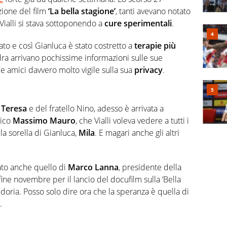
ione del film
‘La bella stagione’
, tanti avevano notato
, Vialli si stava sottoponendo a
cure sperimentali
.
ato e così Gianluca è stato costretto a
terapie più
dra arrivano pochissime informazioni sulle sue
i e amici davvero molto vigile sulla sua
privacy
.
Teresa
e del fratello Nino, adesso è arrivata a
mico
Massimo Mauro
, che Vialli voleva vedere a tutti i
la sorella di Gianluca,
Mila
. E magari anche gli altri
ato anche quello di
Marco Lanna
, presidente della
fine novembre per il lancio del docufilm sulla ‘Bella
doria. Posso solo dire ora che la speranza è quella di
.