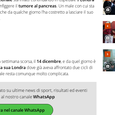
nfiggere il
tumore al pancreas
. Un male con cui sta
e da qualche giorno l’ha costretto a lasciare il suo
.
la settimana scorsa, il
14 dicembre
, e da quel giorno è
lla sua Londra
dove già aveva affrontato due cicli di
tuale resta comunque molto complicata.
o su ultime news di sport, risultati ed eventi
ti al nostro canale
WhatsApp
ra nel canale WhatsApp