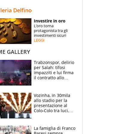
STORIE
lleria Delfino
SPECIALI
Investire in oro
L’oro torna
ESPERTI
protagonista tra gli
investimenti sicuri
LEGGI
CONTATTI
ME GALLERY
Trabzonspor, delirio
per Salah: tifosi
impazziti e lui firma
il contratto allo
stadio
Vozinha, in 30mila
allo stadio per la
presentazione al
Colo-Colo tra luci,
spettacolo, elicotteri
e paracadutisti
La famiglia di Franco
Baresi sempre