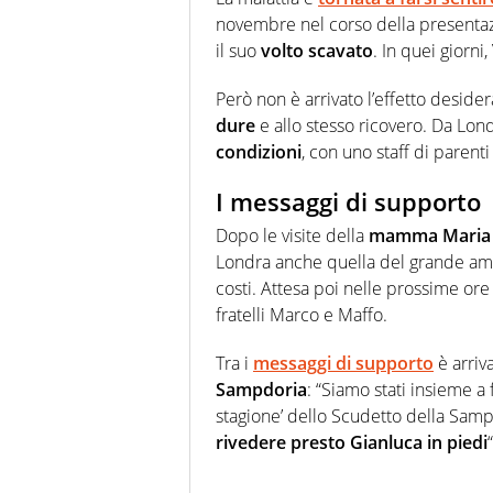
novembre nel corso della presentaz
il suo
volto scavato
. In quei giorni
Però non è arrivato l’effetto desider
dure
e allo stesso ricovero. Da Lon
condizioni
, con uno staff di parent
I messaggi di supporto
Dopo le visite della
mamma Maria 
Londra anche quella del grande a
costi. Attesa poi nelle prossime ore 
fratelli Marco e Maffo.
Tra i
messaggi di supporto
è arriv
Sampdoria
: “Siamo stati insieme a 
stagione’ dello Scudetto della Samp
rivedere presto Gianluca in piedi
“