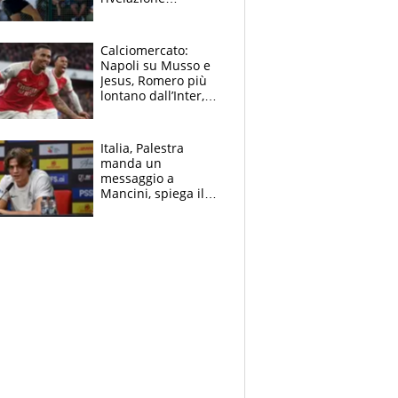
dell’amico
giornalista e il piano
B. Rune verso la
Calciomercato:
rinuncia
Napoli su Musso e
Jesus, Romero più
lontano dall’Inter,
delirio Mastantuono,
Juve su Trubin. Il
tabellone
Italia, Palestra
manda un
messaggio a
Mancini, spiega il
motivo del no
all’Inter e lancia
l'alleanza con
Donnarumma