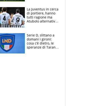
centrocampo
La Juventus in cerca
di portiere, hanno
tutti ragione ma
Atubolo alternativa
a Vicario non regge
e la soluzione
rimane Milinkovic-
Serie D, slittano a
Savic
domani i gironi:
cosa c’è dietro, le
speranze di Taranto
e Messina, chi può
essere ripescato