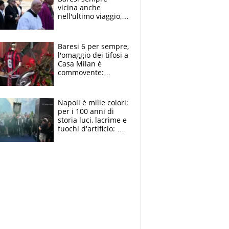
vicina anche
nell'ultimo viaggio,
la moglie Maura, i
figli e i suoi cari
circondati
Baresi 6 per sempre,
dall'affetto dei tifosi
l'omaggio dei tifosi a
Casa Milan è
commovente:
maglie, bandiere,
sciarpe, lacrime e
bigliettini
Napoli è mille colori:
per i 100 anni di
storia luci, lacrime e
fuochi d'artificio: De
Laurentiis salta al
coro anti-Juve