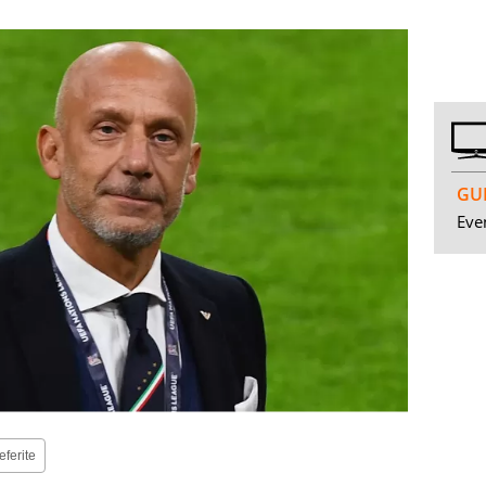
GUI
Even
eferite