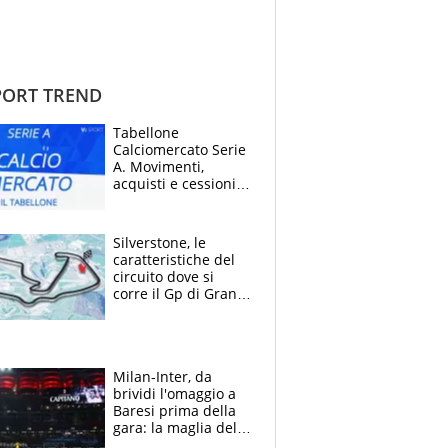
ORT TREND
Tabellone
Calciomercato Serie
A. Movimenti,
acquisti e cessioni:
estate 2026-27
Silverstone, le
caratteristiche del
circuito dove si
corre il Gp di Gran
Bretagna del
Motomondiale
Milan-Inter, da
brividi l'omaggio a
Baresi prima della
gara: la maglia del
capitano a