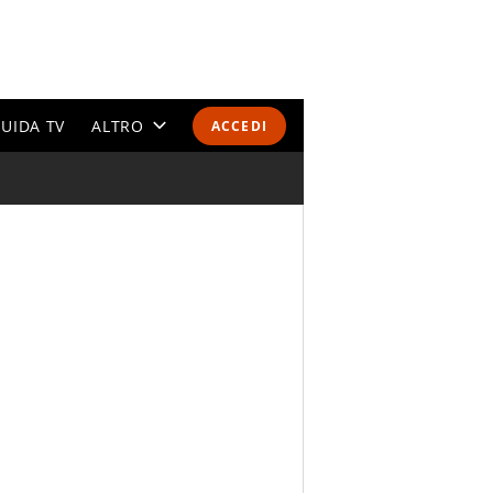
UIDA TV
ALTRO
ACCEDI
CALENDARI E CLASSIFICHE
ALTRI SPORT
MONDIALI 2026
OLIMPIADI
GOSSIP
LIFESTYLE