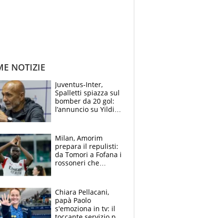
ME NOTIZIE
Juventus-Inter,
Spalletti spiazza sul
bomber da 20 gol:
l’annuncio su Yildiz
e la risposta su
Bastoni
Milan, Amorim
prepara il repulisti:
da Tomori a Fofana i
rossoneri che
rischiano il “taglio”
Chiara Pellacani,
papà Paolo
s'emoziona in tv: il
toccante servizio per