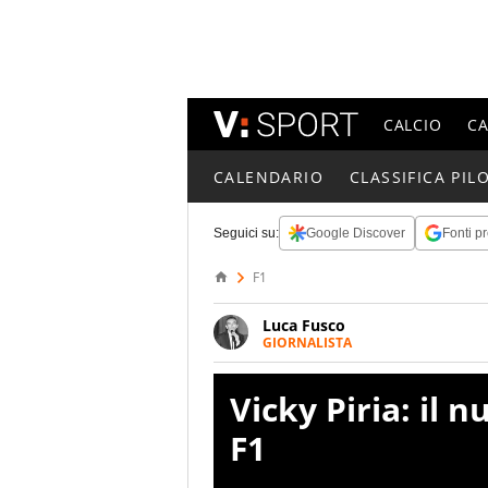
CALCIO
C
CALENDARIO
CLASSIFICA PILO
Seguici su:
Google Discover
Fonti pr
F1
Luca Fusco
GIORNALISTA
Giornalista multimediale. Quan
spesso e volentieri finisce sul 
Vicky Piria: il 
F1