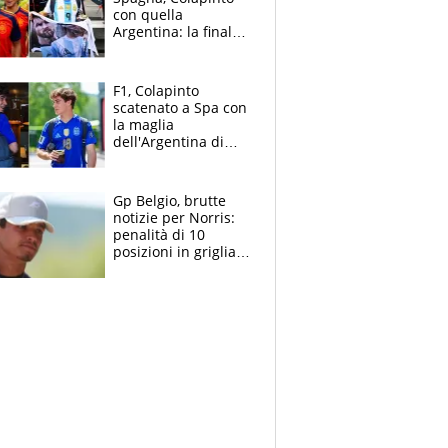
con quella
Argentina: la finale
Mondiale si gioca a
Spa e Alonso non
vede l'ora
F1, Colapinto
scatenato a Spa con
la maglia
dell'Argentina di
Messi punge la
Spagna: "Capiranno
le parolacce"
Gp Belgio, brutte
notizie per Norris:
penalità di 10
posizioni in griglia,
la scelta dolorosa
ma obbligata di
McLaren