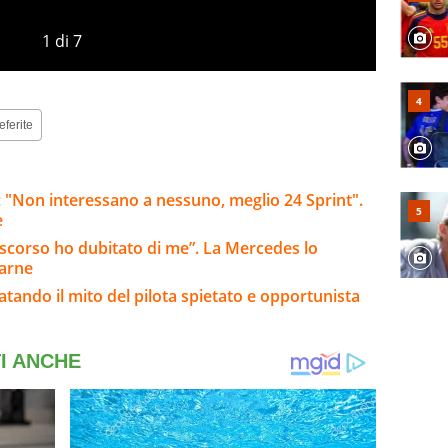
1
di
7
eferite
e: "Non interessano a nessuno, meglio 24 Sprint".
e
o scorso ho dubitato di me”. La Mercedes lo
tarne
fatando il mito del pilota spietato e opportunista