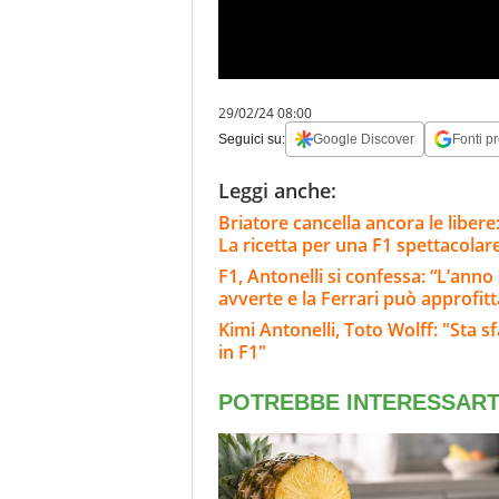
29/02/24 08:00
Seguici su:
Google Discover
Fonti pr
Leggi anche:
Briatore cancella ancora le liber
La ricetta per una F1 spettacolar
F1, Antonelli si confessa: “L’ann
avverte e la Ferrari può approfit
Kimi Antonelli, Toto Wolff: "Sta s
in F1"