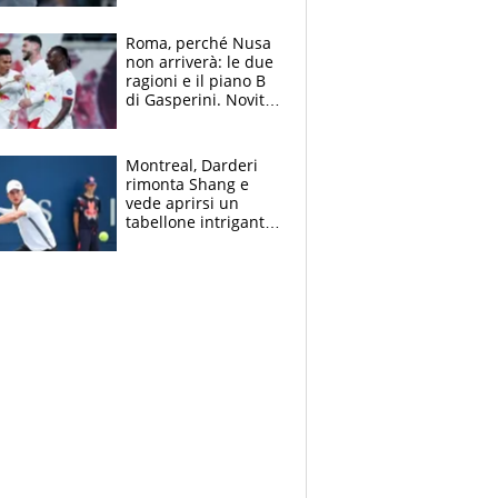
finito per lui"
Roma, perché Nusa
non arriverà: le due
ragioni e il piano B
di Gasperini. Novità
su Pellegrini e
Cacciamani
Montreal, Darderi
rimonta Shang e
vede aprirsi un
tabellone intrigante:
"Penso solo a
Borges, ma sono
felice del mio livello"