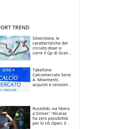
ORT TREND
Silverstone, le
caratteristiche del
circuito dove si
corre il Gp di Gran
Bretagna del
Motomondiale
Tabellone
Calciomercato Serie
A. Movimenti,
acquisti e cessioni:
estate 2026-27
Rusedski, via libera
a Sinner: "Alcaraz
ha zero possibilità
per lo US Open, il
2026 forse è gà