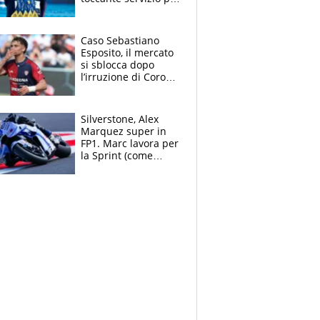
il TG di LA7 dopo i 5
ori agli Europei
Caso Sebastiano
Esposito, il mercato
si sblocca dopo
l’irruzione di Corona
nella querelle col
Cagliari: spuntano
due big
Silverstone, Alex
Marquez super in
FP1. Marc lavora per
la Sprint (come
Martin), bene
Bezzecchi