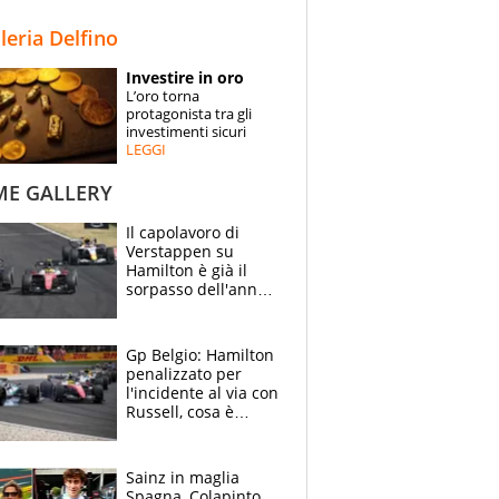
STORIE
lleria Delfino
SPECIALI
Investire in oro
L’oro torna
ESPERTI
protagonista tra gli
investimenti sicuri
LEGGI
CONTATTI
ME GALLERY
Il capolavoro di
Verstappen su
Hamilton è già il
sorpasso dell'anno:
che smacco Lewis,
come Abu Dhabi
2021
Gp Belgio: Hamilton
penalizzato per
l'incidente al via con
Russell, cosa è
successo. Mercedes
out, 5" a Lewis
Sainz in maglia
Spagna, Colapinto