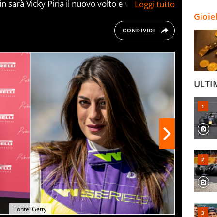
n sarà Vicky Piria il nuovo volto e voce
y Sport F1 durante i week end del Mondiale.
Gioie
o dell'automobilismo italiano e internazionale
CONDIVIDI
ULTI
Fonte: Getty