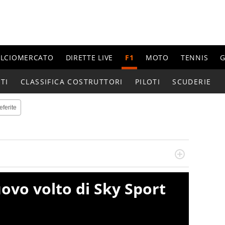
ALCIOMERCATO
DIRETTE LIVE
F1
MOTO
TENNIS
G
TI
CLASSIFICA COSTRUTTORI
PILOTI
SCUDERIE
eferite
do si accendono i motori, lui sgasa, impenna, derapa. E
podio
nuovo volto di Sky Sport