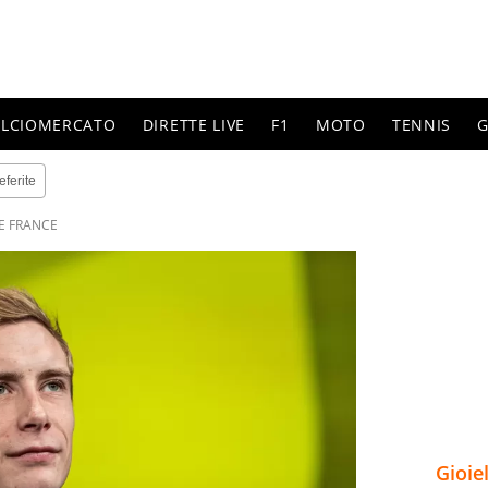
ALCIOMERCATO
DIRETTE LIVE
F1
MOTO
TENNIS
G
eferite
E FRANCE
Gioie