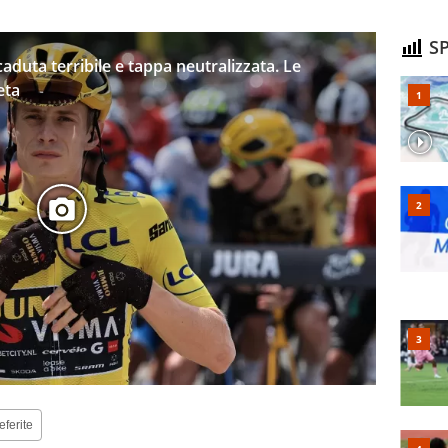
SP
caduta terribile e tappa neutralizzata. Le
eta
eferite