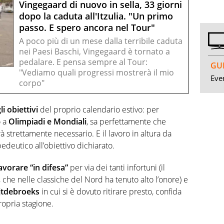
Vingegaard di nuovo in sella, 33 giorni
dopo la caduta all'Itzulia. "Un primo
passo. E spero ancora nel Tour"
A poco più di un mese dalla terribile caduta
nei Paesi Baschi, Vingegaard è tornato a
pedalare. E pensa sempre al Tour:
GUI
"Vediamo quali progressi mostrerà il mio
Even
corpo"
li obiettivi
del proprio calendario estivo: per
o a
Olimpiadi e Mondiali
, sa perfettamente che
à strettamente necessario. E il lavoro in altura da
deutico all’obiettivo dichiarato.
avorare “in difesa”
per via dei tanti infortuni (il
, che nelle classiche del Nord ha tenuto alto l’onore) e
jtdebroeks
in cui si è dovuto ritirare presto, confida
ropria stagione.