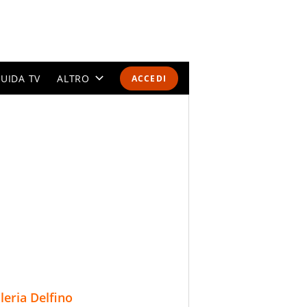
UIDA TV
ALTRO
ACCEDI
CALENDARI E CLASSIFICHE
ALTRI SPORT
MONDIALI 2026
OLIMPIADI
GOSSIP
LIFESTYLE
lleria Delfino