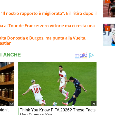
l nostro rapporto è migliorato". E il ritiro dopo il
alia al Tour de France: zero vittorie ma ci resta una
salta Donostia e Burgos, ma punta alla Vuelta.
astian