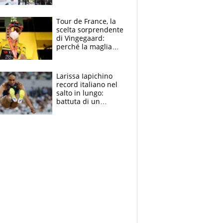
rito della Norvegia
di Haaland e
compagni
Tour de France, la
scelta sorprendente
di Vingegaard:
perché la maglia
gialla indossa la
mascherina, il
rischio da evitare
Larissa Iapichino
record italiano nel
salto in lungo:
battuta di un
centimetro mamma
Fiona May