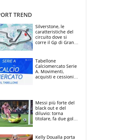
ORT TREND
Silverstone, le
caratteristiche del
circuito dove si
corre il Gp di Gran
Bretagna del
Motomondiale
Tabellone
Calciomercato Serie
A. Movimenti,
acquisti e cessioni:
estate 2026-27
Messi più forte del
black out e del
diluvio: torna
titolare, fa due gol e
un assist e trascina
l'Inter Miami, altro
che ritiro
Kelly Doualla porta