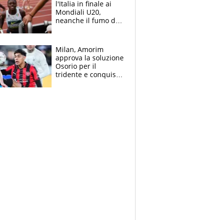
l'Italia in finale ai
Mondiali U20,
neanche il fumo di
un incendio la frena
sui 100 metri
Milan, Amorim
approva la soluzione
Osorio per il
tridente e conquista
Jashari: la frecciata
dello svizzero all'ex
Allegri