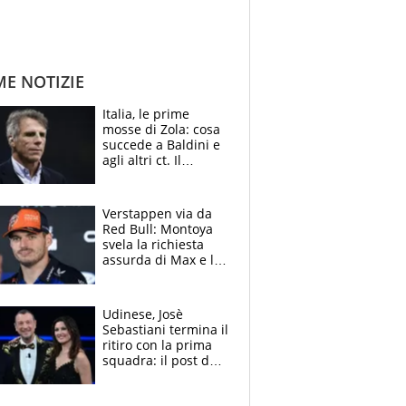
ME NOTIZIE
Italia, le prime
mosse di Zola: cosa
succede a Baldini e
agli altri ct. Il
Borussia tenta un
altro sgarbo agli
azzurri
Verstappen via da
Red Bull: Montoya
svela la richiesta
assurda di Max e lo
avverte: “Sicuro
Mercedes e
McLaren siano
Udinese, Josè
meglio?”
Sebastiani termina il
ritiro con la prima
squadra: il post del
figlio di Amadeus e
Sanremo sullo