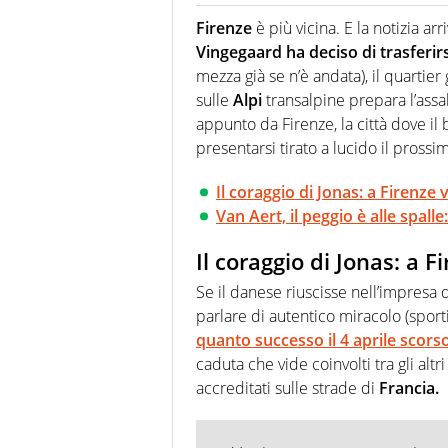
Giornalista (pubblicista) sportiv
chiedergli di boxe, di scherma,
Firenze
è più vicina. E la notizia ar
Vingegaard ha deciso di trasferi
mezza già se n’è andata), il quartier
sulle
Alpi
transalpine prepara l’assa
appunto da Firenze, la città dove il
presentarsi tirato a lucido il pross
Il coraggio di Jonas: a Firenze 
Van Aert, il peggio è alle spalle
Il coraggio di Jonas: a F
Se il danese riuscisse nell’impresa 
parlare di autentico miracolo (sporti
quanto successo il 4 aprile scorso a
caduta che vide coinvolti tra gli altr
accreditati sulle strade di
Francia.