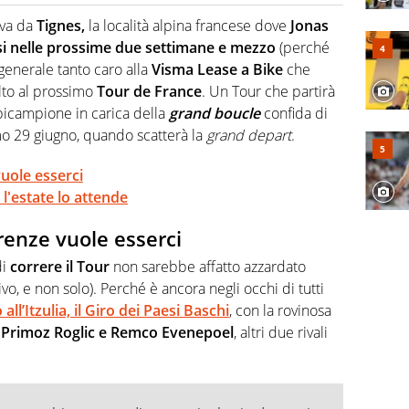
o a tutto campo, è il tuttologo di Virgilio Sport. Provate a
 di volley o di curling: ve ne farà innamorare
riva da
Tignes,
la località alpina francese dove
Jonas
rsi nelle prossime due settimane e mezzo
(perché
 generale tanto caro alla
Visma Lease a Bike
che
lto al prossimo
Tour de France
. Un Tour che partirà
 bicampione in carica della
grand boucle
confida di
imo 29 giugno, quando scatterà la
grand depart
.
vuole esserci
: l'estate lo attende
irenze vuole esserci
di
correre il Tour
non sarebbe affatto azzardato
vo, e non solo). Perché è ancora negli occhi di tutti
ll’Itzulia, il Giro dei Paesi Baschi
, con la rovinosa
i
Primoz Roglic e Remco Evenepoel
, altri due rivali