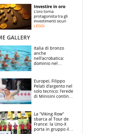
STORIE
Investire in oro
L’oro torna
SPECIALI
protagonista tra gli
investimenti sicuri
LEGGI
ESPERTI
ME GALLERY
CONTATTI
Italia di bronzo
anche
nell’acrobatica:
dominio nel
medagliere, ora
tocca a Ceccon, Curti
e compagni
Europei, Filippo
continuare
Pelati d’argento nel
solo tecnico: l’erede
di Minisini continua
a stupire, Los
Angeles è già nel
mirino
La “Viking Row”
sbarca al Tour de
France: la Uno-X
porta in gruppo il