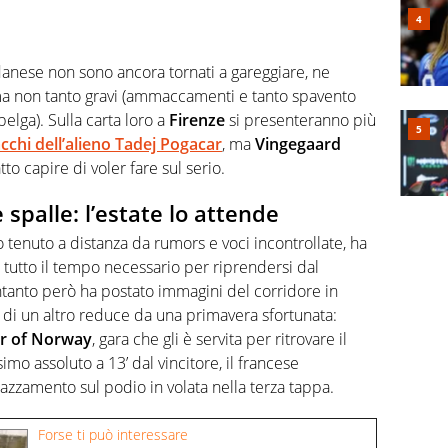
danese non sono ancora tornati a gareggiare, ne
 ma non tanto gravi (ammaccamenti e tanto spavento
 belga). Sulla carta loro a
Firenze
si presenteranno più
acchi dell’alieno Tadej Pogacar
, ma
Vingegaard
tto capire di voler fare sul serio.
e spalle: l’estate lo attende
o tenuto a distanza da rumors e voci incontrollate, ha
tutto il tempo necessario per riprendersi dal
Intanto però ha postato immagini del corridore in
di un altro reduce da una primavera sfortunata:
r of Norway
, gara che gli è servita per ritrovare il
imo assoluto a 13’ dal vincitore, il francese
azzamento sul podio in volata nella terza tappa.
Forse ti può interessare