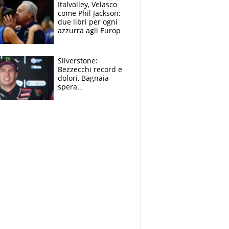
sfondo
Italvolley, Velasco
come Phil Jackson:
due libri per ogni
azzurra agli Europei.
Quello per Sylla è
“geniale”
Silverstone:
Bezzecchi record e
dolori, Bagnaia
spera
nell'antidolorifico,
Marquez si tira fuori
e vota Aprilia