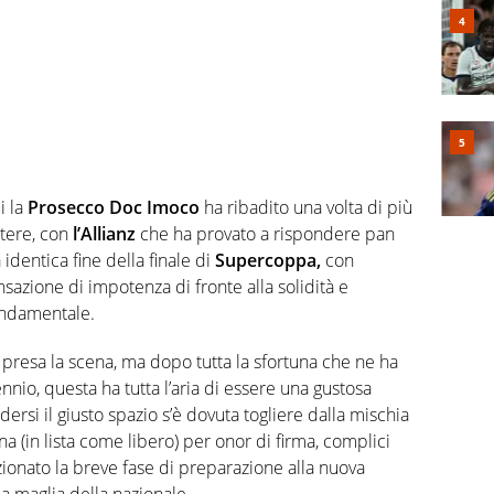
 la
Prosecco Doc Imoco
ha ribadito una volta di più
ttere, con
l’Allianz
che ha provato a rispondere pan
identica fine della finale di
Supercoppa,
con
ensazione di impotenza di fronte alla solidità e
ondamentale.
’è presa la scena, ma dopo tutta la sfortuna che ne ha
nnio, questa ha tutta l’aria di essere una gustosa
dersi il giusto spazio s’è dovuta togliere dalla mischia
na (in lista come libero) per onor di firma, complici
onato la breve fase di preparazione alla nuova
la maglia della nazionale.