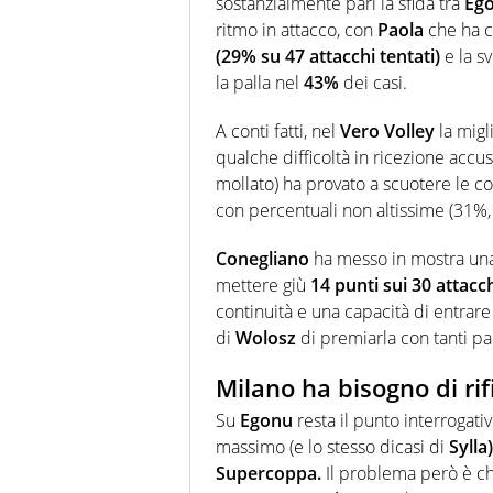
sostanzialmente pari la sfida tra
Ego
ritmo in attacco, con
Paola
che ha c
(29% su 47 attacchi tentati)
e la s
la palla nel
43%
dei casi.
A conti fatti, nel
Vero Volley
la migl
qualche difficoltà in ricezione accu
mollato) ha provato a scuotere le
con percentuali non altissime (31%, 
Conegliano
ha messo in mostra u
mettere giù
14 punti sui 30 attacc
continuità e una capacità di entrare
di
Wolosz
di premiarla con tanti pal
Milano ha bisogno di ri
Su
Egonu
resta il punto interrogat
massimo (e lo stesso dicasi di
Sylla)
Supercoppa.
Il problema però è che