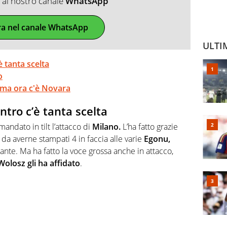
ti al nostro canale
WhatsApp
ra nel canale WhatsApp
ULTI
è tanta scelta
o
, ma ora c'è Novara
entro c’è tanta scelta
andato in tilt l’attacco di
Milano.
L’ha fatto grazie
 da averne stampati 4 in faccia alle varie
Egonu,
te. Ma ha fatto la voce grossa anche in attacco,
Wolosz gli ha affidato
.