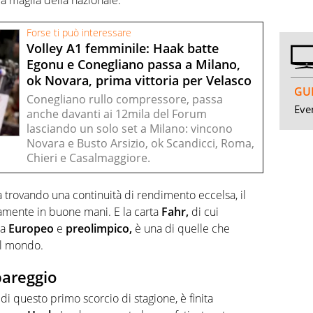
Forse ti può interessare
Volley A1 femminile: Haak batte
Egonu e Conegliano passa a Milano,
ok Novara, prima vittoria per Velasco
GUI
Conegliano rullo compressore, passa
Even
anche davanti ai 12mila del Forum
lasciando un solo set a Milano: vincono
Novara e Busto Arsizio, ok Scandicci, Roma,
Chieri e Casalmaggiore.
a trovando una continuità di rendimento eccelsa, il
ramente in buone mani. E la carta
Fahr,
di cui
ra
Europeo
e
preolimpico,
è una di quelle che
el mondo.
pareggio
i questo primo scorcio di stagione, è finita