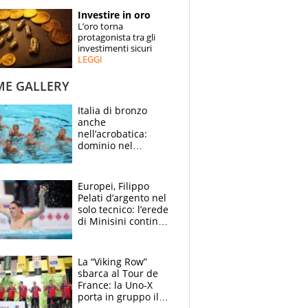
STORIE
Investire in oro
L’oro torna
SPECIALI
protagonista tra gli
investimenti sicuri
LEGGI
ESPERTI
ME GALLERY
CONTATTI
Italia di bronzo
anche
nell’acrobatica:
dominio nel
medagliere, ora
tocca a Ceccon, Curti
e compagni
Europei, Filippo
continuare
Pelati d’argento nel
solo tecnico: l’erede
di Minisini continua
a stupire, Los
Angeles è già nel
mirino
La “Viking Row”
sbarca al Tour de
France: la Uno-X
porta in gruppo il