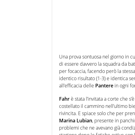
Una prova sontuosa nel giorno in cui
di essere davvero la squadra da ba
per focaccia, facendo però la stessa 
identico risultato (1-3) e identica s
all’efficacia delle
Pantere
in ogni f
Fahr
è stata l’invitata a corte che s
costellato il cammino nell’ultimo bie
rivincita. E spiace solo che per pren
Marina Lubian
, presente in panchi
problemi che ne avevano già condizi
stagione dopo le fatiche estive con 