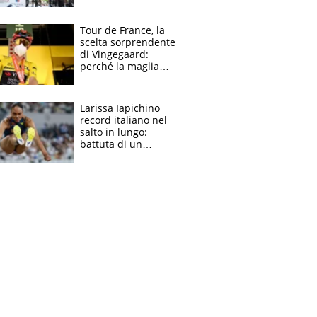
rito della Norvegia
di Haaland e
compagni
Tour de France, la
scelta sorprendente
di Vingegaard:
perché la maglia
gialla indossa la
mascherina, il
rischio da evitare
Larissa Iapichino
record italiano nel
salto in lungo:
battuta di un
centimetro mamma
Fiona May