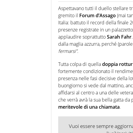
Giornalista (pubblicista) sportiv
chiedergli di boxe, di scherma,
Aspettavano tutti il duello stellare t
gremito il
Forum d’Assago
(mai tan
Italia: battuto il record della finale 
presenze registrate in un palazzet
applaudire soprattutto
Sarah Fahr
dalla maglia azzurra, perché (parol
fermarsi”.
Tutta colpa di quella
doppia rottura
fortemente condizionato il rendimen
presenza nelle fasi decisive della lot
buongiorno si vede dal mattino, an
affidarsi al centro a una delle vet
che verrà avrà la sua bella gatta d
meritevole di una chiamata
.
Vuoi essere sempre aggiornat