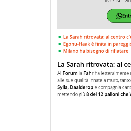
live? Iscrivi
Ent
La Sarah ritrovata: al centro c'
Egonu-Haak è finita in pareggi
Milano ha bisogno di rifiatare
La Sarah ritrovata: al c
Al
Forum
la
Fahr
ha letteralmente m
alle sue qualità innate a muro, tanto
Sylla, Daalderop
e compagnia cantan
mettendo giù
8 dei 12 palloni che 