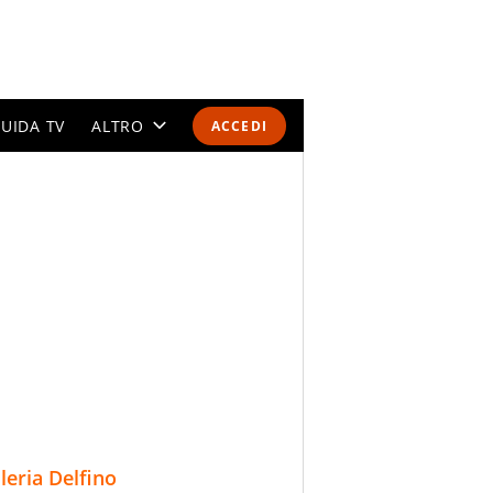
UIDA TV
ALTRO
ACCEDI
CALENDARI E CLASSIFICHE
ALTRI SPORT
MONDIALI 2026
OLIMPIADI
GOSSIP
LIFESTYLE
lleria Delfino