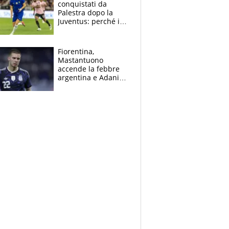
conquistati da
Palestra dopo la
Juventus: perché i
fan dei Blues sono
pazzi dell’azzurro
Fiorentina,
Mastantuono
accende la febbre
argentina e Adani
impazzisce. Ma
Antognoni ‘rovina la
festa’ a Commisso