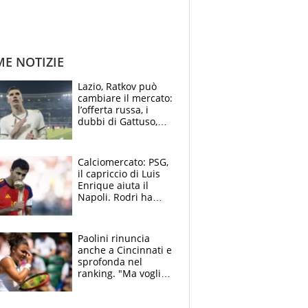
ME NOTIZIE
Lazio, Ratkov può
cambiare il mercato:
l’offerta russa, i
dubbi di Gattuso,
Pinamonti, Gimenez
e il nome a sorpresa
Calciomercato: PSG,
il capriccio di Luis
Enrique aiuta il
Napoli. Rodri ha
scelto il Barça,
Maresca vuole Enzo
Fernandez
Paolini rinuncia
anche a Cincinnati e
sprofonda nel
ranking. "Ma voglio
essere al 100% allo
US Open"