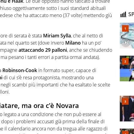
nu e Haak
. Le due opposto hanno faticato a trovare
hiuso oggettivamente sotto i suoi standard abituali
SP
vedese che ha attaccato meno (37 volte) mettendo giù
iore di serata è stata
Miriam Sylla
, che al netto di
sata nel quarto set (dove invero
Milano
ha un po’
 compagne
attaccando 29 palloni
, anche se chiudendo
ma pesano i tanti errori a partita ormai andata).
na
Robinson-Cook
in formato super, capace di
hi
di cui s’è resa protagonista, mostrando una
 negli scambi più importanti che ha esaltato le scelte
loni.
fiatare, ma ora c’è Novara
ivo legato a una condizione che non può essere al
dopo i problemi accusati già prima della finale di
 il calendario ancora non da tregua alle ragazzo di