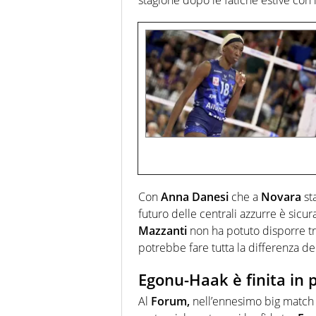
Con
Anna Danesi
che a
Novara
st
futuro delle centrali azzurre è sicu
Mazzanti
non ha potuto disporre t
potrebbe fare tutta la differenza d
Egonu-Haak è finita in 
Al
Forum,
nell’ennesimo big match d