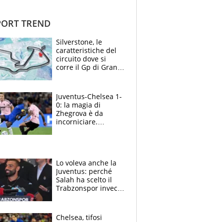
ORT TREND
Silverstone, le
caratteristiche del
circuito dove si
corre il Gp di Gran
Bretagna del
Motomondiale
Juventus-Chelsea 1-
0: la magia di
Zhegrova è da
incorniciare.
Spalletti suona il
Blues e tiene,
ancora, la porta
inviolata
Lo voleva anche la
Juventus: perché
Salah ha scelto il
Trabzonspor invece
di un top club
Chelsea, tifosi