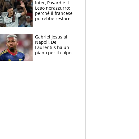
Inter, Pavard è il
Leao nerazzurro:
perché il francese
potrebbe restare
alla corte di Chivu
Gabriel Jesus al
Napoli, De
Laurentiis ha un
piano per il colpo
Champions: vendere
Lukaku, Lang e
Lucca