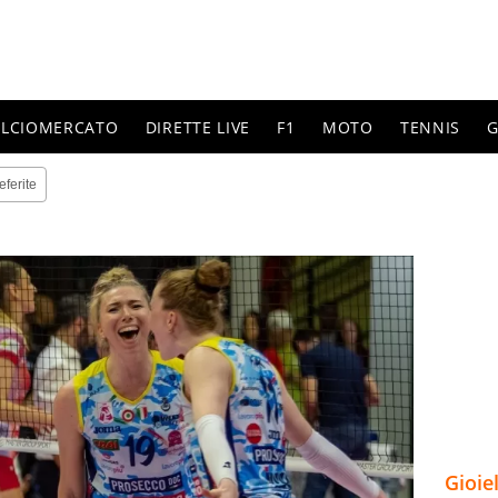
ALCIOMERCATO
DIRETTE LIVE
F1
MOTO
TENNIS
G
eferite
Gioie