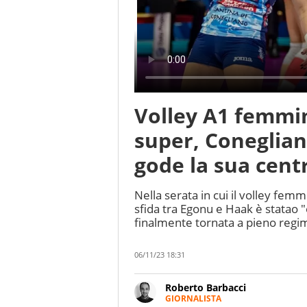
Volley A1 femmin
super, Coneglian
gode la sua cent
Nella serata in cui il volley femmi
sfida tra Egonu e Haak è statao "
finalmente tornata a pieno regi
06/11/23 18:31
Roberto Barbacci
GIORNALISTA