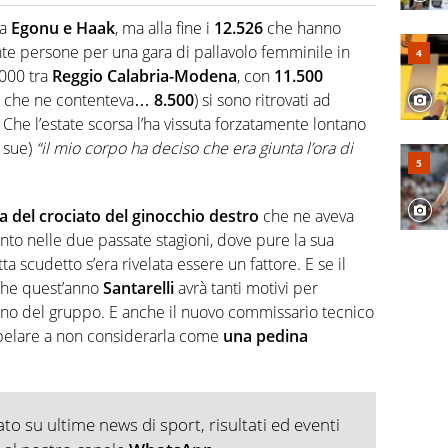
o a tutto campo, è il tuttologo di Virgilio Sport. Provate a
 di volley o di curling: ve ne farà innamorare
ra
Egonu e Haak
, ma alla fine i
12.526
che hanno
te persone per una gara di pallavolo femminile in
2000 tra
Reggio Calabria-Modena
, con
11.500
to che ne contenteva…
8.500
) si sono ritrovati ad
. Che l’estate scorsa l’ha vissuta forzatamente lontano
e sue)
“il mio corpo ha deciso che era giunta l’ora di
 del crociato del ginocchio destro
che ne aveva
to nelle due passate stagioni, dove pure la sua
ta scudetto s’era rivelata essere un fattore. E se il
che quest’anno
Santarelli
avrà tanti motivi per
erano del gruppo. E anche il nuovo commissario tecnico
a pelare a non considerarla come
una pedina
o su ultime news di sport, risultati ed eventi