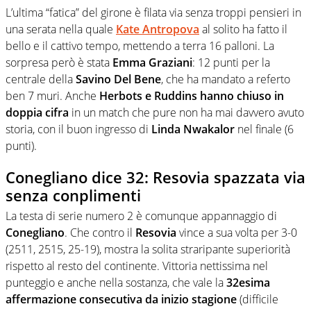
L’ultima “fatica” del girone è filata via senza troppi pensieri in
una serata nella quale
Kate Antropova
al solito ha fatto il
bello e il cattivo tempo, mettendo a terra 16 palloni. La
sorpresa però è stata
Emma Graziani
: 12 punti per la
centrale della
Savino Del Bene
, che ha mandato a referto
ben 7 muri. Anche
Herbots e Ruddins hanno chiuso in
doppia cifra
in un match che pure non ha mai davvero avuto
storia, con il buon ingresso di
Linda Nwakalor
nel finale (6
punti).
Conegliano dice 32: Resovia spazzata via
senza conplimenti
La testa di serie numero 2 è comunque appannaggio di
Conegliano
. Che contro il
Resovia
vince a sua volta per 3-0
(2511, 2515, 25-19), mostra la solita straripante superiorità
rispetto al resto del continente. Vittoria nettissima nel
punteggio e anche nella sostanza, che vale la
32esima
affermazione consecutiva da inizio stagione
(difficile