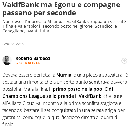
VakifBank ma Egonu e compagne
passano per seconde
Non riesce l’impresa a Milano: il VakifBank strappa un set e il 3-
1 finale vale “solo” il secondo posto nel girone. Scandicci e
Conegliano, avanti tutta
22/01/25 22:59
Roberto Barbacci
GIORNALISTA
Giornalista (pubblicista) sportivo a tutto campo, è il
tuttologo di Virgilio Sport. Provate a chiedergli di boxe, di
Doveva essere perfetta la
Numia
, e una piccola sbavatura l’è
scherma, di volley o di curling: ve ne farà innamorare
costata una rimonta che a un certo punto sembrava davvero
possibile. Ma alla fine, il
primo posto nella pool C di
Champions League se lo prende il VakifBank
, che pure
all’Allianz Cloud va incontro alla prima sconfitta stagionale,
facendosi bastare il set conquistato in una serata grigia per
garantirsi comunque la qualificazione diretta ai quarti di
finale.