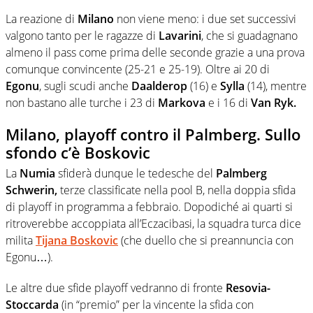
La reazione di
Milano
non viene meno: i due set successivi
valgono tanto per le ragazze di
Lavarini
, che si guadagnano
almeno il pass come prima delle seconde grazie a una prova
comunque convincente (25-21 e 25-19). Oltre ai 20 di
Egonu
, sugli scudi anche
Daalderop
(16) e
Sylla
(14), mentre
non bastano alle turche i 23 di
Markova
e i 16 di
Van Ryk.
Milano, playoff contro il Palmberg. Sullo
sfondo c’è Boskovic
La
Numia
sfiderà dunque le tedesche del
Palmberg
Schwerin,
terze classificate nella pool B, nella doppia sfida
di playoff in programma a febbraio. Dopodiché ai quarti si
ritroverebbe accoppiata all’Eczacibasi, la squadra turca dice
milita
Tijana Boskovic
(che duello che si preannuncia con
Egonu…).
Le altre due sfide playoff vedranno di fronte
Resovia-
Stoccarda
(in “premio” per la vincente la sfida con