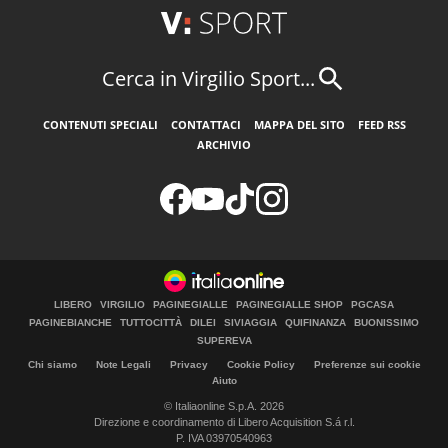
Cerca in Virgilio Sport...
CONTENUTI SPECIALI
CONTATTACI
MAPPA DEL SITO
FEED RSS
ARCHIVIO
LIBERO
VIRGILIO
PAGINEGIALLE
PAGINEGIALLE SHOP
PGCASA
PAGINEBIANCHE
TUTTOCITTÀ
DILEI
SIVIAGGIA
QUIFINANZA
BUONISSIMO
SUPEREVA
Chi siamo
Note Legali
Privacy
Cookie Policy
Preferenze sui cookie
Aiuto
© Italiaonline S.p.A. 2026
Direzione e coordinamento di Libero Acquisition S.á r.l.
P. IVA 03970540963