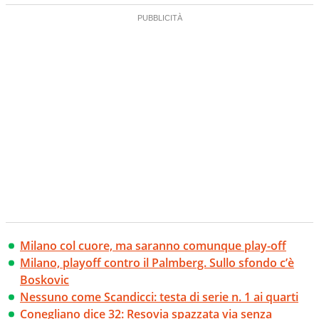
Milano col cuore, ma saranno comunque play-off
Milano, playoff contro il Palmberg. Sullo sfondo c’è
Boskovic
Nessuno come Scandicci: testa di serie n. 1 ai quarti
Conegliano dice 32: Resovia spazzata via senza