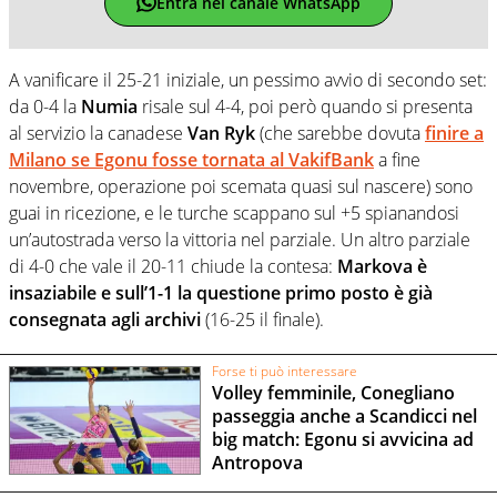
Entra nel canale WhatsApp
A vanificare il 25-21 iniziale, un pessimo avvio di secondo set:
da 0-4 la
Numia
risale sul 4-4, poi però quando si presenta
al servizio la canadese
Van Ryk
(che sarebbe dovuta
finire a
Milano se Egonu fosse tornata al VakifBank
a fine
novembre, operazione poi scemata quasi sul nascere) sono
guai in ricezione, e le turche scappano sul +5 spianandosi
un’autostrada verso la vittoria nel parziale. Un altro parziale
di 4-0 che vale il 20-11 chiude la contesa:
Markova è
insaziabile e sull’1-1 la questione primo posto è già
consegnata agli archivi
(16-25 il finale).
Forse ti può interessare
Volley femminile, Conegliano
passeggia anche a Scandicci nel
big match: Egonu si avvicina ad
Antropova