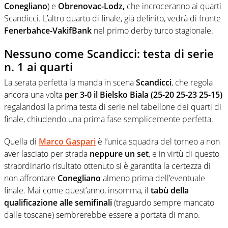
Conegliano
) e
Obrenovac-Lodz,
che incroceranno ai quarti
Scandicci. L’altro quarto di finale, già definito, vedrà di fronte
Fenerbahce-VakifBank
nel primo derby turco stagionale.
Nessuno come Scandicci: testa di serie
n. 1 ai quarti
La serata perfetta la manda in scena
Scandicci
, che regola
ancora una volta
per 3-0 il Bielsko Biala (25-20 25-23 25-15)
regalandosi la prima testa di serie nel tabellone dei quarti di
finale, chiudendo una prima fase semplicemente perfetta.
Quella di
Marco Gaspari
è l’unica squadra del torneo a non
aver lasciato per strada
neppure un set
, e in virtù di questo
straordinario risultato ottenuto si è garantita la certezza di
non affrontare
Conegliano
almeno prima dell’eventuale
finale. Mai come quest’anno, insomma, il
tabù della
qualificazione alle semifinali
(traguardo sempre mancato
dalle toscane) sembrerebbe essere a portata di mano.