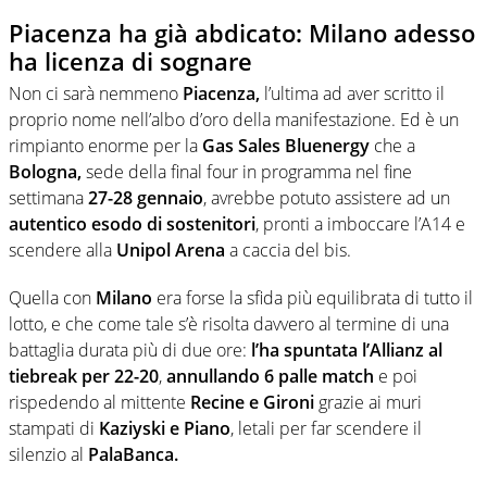
Piacenza ha già abdicato: Milano adesso
ha licenza di sognare
Non ci sarà nemmeno
Piacenza,
l’ultima ad aver scritto il
proprio nome nell’albo d’oro della manifestazione. Ed è un
rimpianto enorme per la
Gas Sales Bluenergy
che a
Bologna,
sede della final four in programma nel fine
settimana
27-28 gennaio
, avrebbe potuto assistere ad un
autentico esodo di sostenitori
, pronti a imboccare l’A14 e
scendere alla
Unipol Arena
a caccia del bis.
Quella con
Milano
era forse la sfida più equilibrata di tutto il
lotto, e che come tale s’è risolta davvero al termine di una
battaglia durata più di due ore:
l’ha spuntata l’Allianz al
tiebreak per 22-20
,
annullando 6 palle match
e poi
rispedendo al mittente
Recine e Gironi
grazie ai muri
stampati di
Kaziyski e Piano
, letali per far scendere il
silenzio al
PalaBanca.