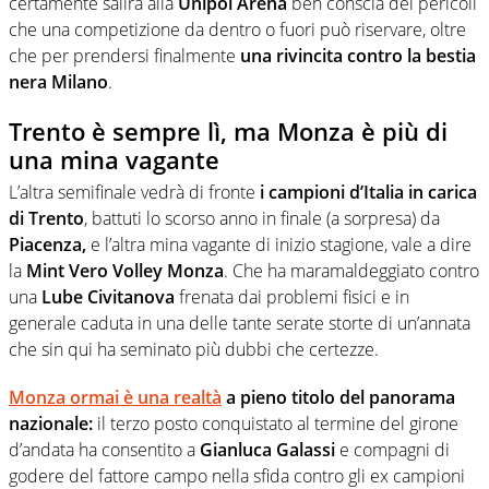
certamente salirà alla
Unipol Arena
ben conscia dei pericoli
che una competizione da dentro o fuori può riservare, oltre
che per prendersi finalmente
una rivincita contro la bestia
nera Milano
.
Trento è sempre lì, ma Monza è più di
una mina vagante
L’altra semifinale vedrà di fronte
i campioni d’Italia in carica
di Trento
, battuti lo scorso anno in finale (a sorpresa) da
Piacenza,
e l’altra mina vagante di inizio stagione, vale a dire
la
Mint Vero Volley Monza
. Che ha maramaldeggiato contro
una
Lube Civitanova
frenata dai problemi fisici e in
generale caduta in una delle tante serate storte di un’annata
che sin qui ha seminato più dubbi che certezze.
Monza ormai è una realtà
a pieno titolo del panorama
nazionale:
il terzo posto conquistato al termine del girone
d’andata ha consentito a
Gianluca Galassi
e compagni di
godere del fattore campo nella sfida contro gli ex campioni