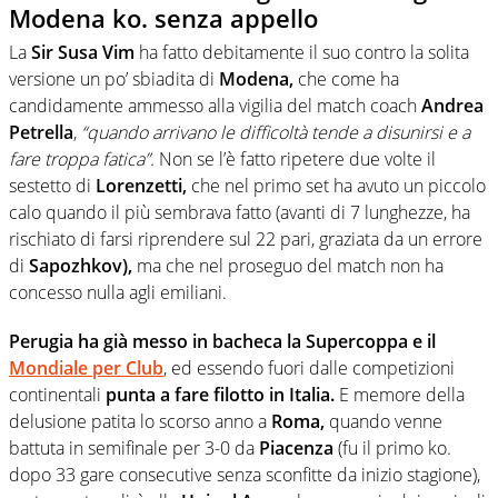
Modena ko. senza appello
La
Sir Susa Vim
ha fatto debitamente il suo contro la solita
versione un po’ sbiadita di
Modena,
che come ha
candidamente ammesso alla vigilia del match coach
Andrea
Petrella
,
“quando arrivano le difficoltà tende a disunirsi e a
fare troppa fatica”.
Non se l’è fatto ripetere due volte il
sestetto di
Lorenzetti,
che nel primo set ha avuto un piccolo
calo quando il più sembrava fatto (avanti di 7 lunghezze, ha
rischiato di farsi riprendere sul 22 pari, graziata da un errore
di
Sapozhkov),
ma che nel proseguo del match non ha
concesso nulla agli emiliani.
Perugia
ha già messo in bacheca la Supercoppa e il
Mondiale per Club
, ed essendo fuori dalle competizioni
continentali
punta a fare filotto in Italia.
E memore della
delusione patita lo scorso anno a
Roma,
quando venne
battuta in semifinale per 3-0 da
Piacenza
(fu il primo ko.
dopo 33 gare consecutive senza sconfitte da inizio stagione),