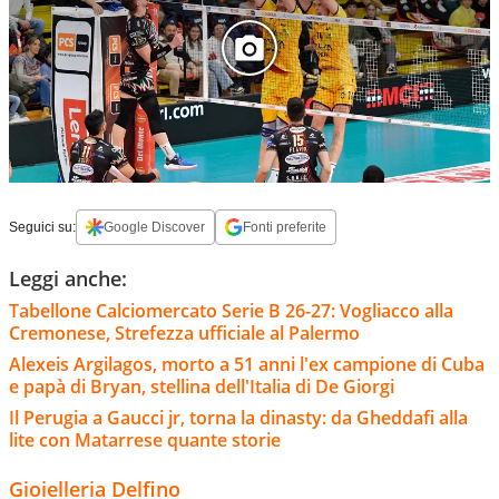
Seguici su:
Google Discover
Fonti preferite
Leggi anche:
Tabellone Calciomercato Serie B 26-27: Vogliacco alla
Cremonese, Strefezza ufficiale al Palermo
Alexeis Argilagos, morto a 51 anni l'ex campione di Cuba
e papà di Bryan, stellina dell'Italia di De Giorgi
Il Perugia a Gaucci jr, torna la dinasty: da Gheddafi alla
lite con Matarrese quante storie
Gioielleria Delfino