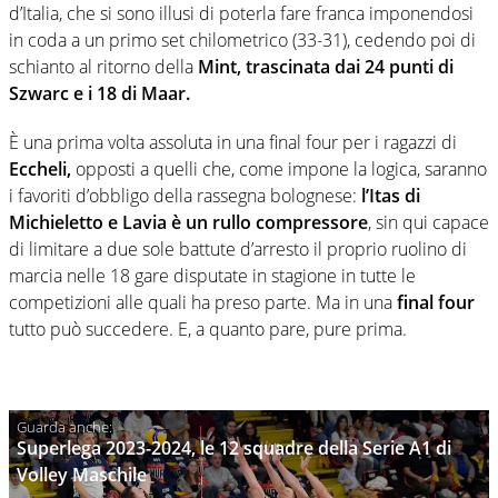
d’Italia, che si sono illusi di poterla fare franca imponendosi
in coda a un primo set chilometrico (33-31), cedendo poi di
schianto al ritorno della
Mint,
trascinata dai 24 punti di
Szwarc e i 18 di Maar.
È una prima volta assoluta in una final four per i ragazzi di
Eccheli,
opposti a quelli che, come impone la logica, saranno
i favoriti d’obbligo della rassegna bolognese:
l’Itas di
Michieletto e Lavia è un rullo compressore
, sin qui capace
di limitare a due sole battute d’arresto il proprio ruolino di
marcia nelle 18 gare disputate in stagione in tutte le
competizioni alle quali ha preso parte. Ma in una
final four
tutto può succedere. E, a quanto pare, pure prima.
Superlega 2023-2024, le 12 squadre della Serie A1 di
Volley Maschile