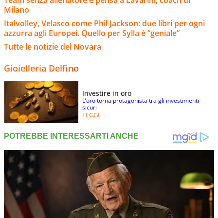
Team senza allenatore e pensa a Lavarini, coach di
Milano
Italvolley, Velasco come Phil Jackson: due libri per ogni
azzurra agli Europei. Quello per Sylla è “geniale”
Tutte le notizie del Novara
Gioielleria Delfino
Investire in oro
L’oro torna protagonista tra gli investimenti
sicuri
LEGGI