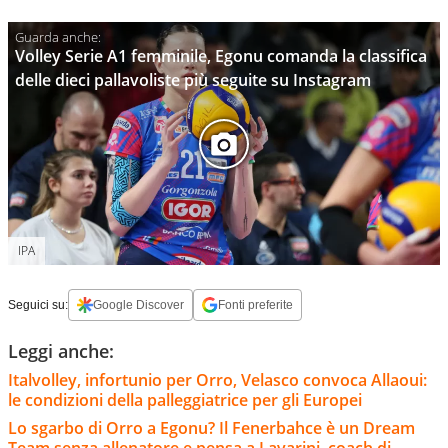
Volley Serie A1 femminile, Egonu comanda la classifica
delle dieci pallavoliste più seguite su Instagram
IPA
Seguici su:
Google Discover
Fonti preferite
Leggi anche:
Italvolley, infortunio per Orro, Velasco convoca Allaoui:
le condizioni della palleggiatrice per gli Europei
Lo sgarbo di Orro a Egonu? Il Fenerbahce è un Dream