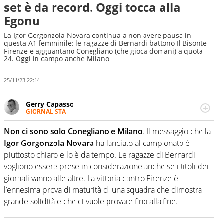
set è da record. Oggi tocca alla
Egonu
La Igor Gorgonzola Novara continua a non avere pausa in
questa A1 femminile: le ragazze di Bernardi battono Il Bisonte
Firenze e agguantano Conegliano (che gioca domani) a quota
24. Oggi in campo anche Milano
25/11/23 22:14
Gerry Capasso
GIORNALISTA
Per lui gli sport americani non hanno segreti: basket,
football, baseball e la capacità innata di trovare la notizia
Non ci sono solo Conegliano e Milano
. Il messaggio che la
dove altri non vedono granché
Igor Gorgonzola Novara
ha lanciato al campionato è
piuttosto chiaro e lo è da tempo. Le ragazze di Bernardi
vogliono essere prese in considerazione anche se i titoli dei
giornali vanno alle altre. La vittoria contro Firenze è
l’ennesima prova di maturità di una squadra che dimostra
grande solidità e che ci vuole provare fino alla fine.