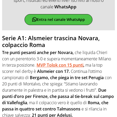
sport, risultati ed eventi live? Iscriviti al nostro
canale
WhatsApp
Entra nel canale WhatsApp
Serie A1: Alsmeier trascina Novara,
colpaccio Roma
Tre punti pesanti anche per Novara,
che liquida Chieri
con un perentorio 3-0 e supera momentaneamente Milano
in terza posizione.
MVP Tolok con 15 punti
,
ma la top
scorer nel derby è
Alsmeier con 17.
Continua l’ottimo
campionato di
Bergamo, che piega in tre set Perugia
con
20 punti di Montalvo, che spiega: “Stiamo lavorando
duramente in palestra e in partita si vedono i frutti”.
Due
punti d’oro per Firenze, che passa al tie-break sul campo
di Vallefoglia
, ma il colpaccio vero è quello di
Roma, che
passa in quattro set contro Talmassons
e si rilancia in
chiave salvezza:
21 punti per Adelusi.