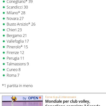
Conegliano* 39
Scandicci 30
Milano* 28
Novara 27
Busto Arsizio* 26
Chieri 23
Bergamo 21
Vallefoglia 17
Pinerolo* 15
Firenze 12
Perugia 11
Talmassons 9
Cuneo 8
Roma 7
*1 partita in meno
Forse ti può interessare
Mondiale per club volley,