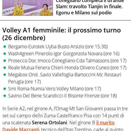
Conegliano completa il Grande
Slam: travolto Tianjin in finale.
Egonu e Milano sul podio
Volley A1 femminile: il prossimo turno
(26 dicembre)
Bergamo-Eurotek Uyba Busto Arsizio (ore 15.30)
Wash4green Pinerolo-Igor Gorgonzola Novara (ore 16)
Prosecco Doc Imoco Conegliano-Cda Talmassons (ore 17)
Reale Mutua Fenera Chieri-Honda Olivero Cuneo (ore 17)
Megabox Ond. Savio Vallefoglia-Bartoccini-Mc Restauri
Perugia (ore 17)
Smi Roma-Numia Vero Volley Milano (ore 17)
Savino Del Bene Scandicci-Il Bisonte Firenze (ore 18)
In Serie A2, nel girone A, l’Omag-Mt San Giovanni passa in tre
set sul campo dello Zuma Castelfranco Pisa con 14 punti di
una scatenata
Serena Ortolani
. Nel girone B
il marito
Davide Mazzanti
, tecnico dell’Itas Trentino, cade al quinto