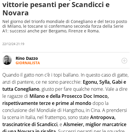
vittorie pesanti per Scandicci e
Novara
Nel giorno del trionfo mondiale di Conegliano e del terzo posto
di Milano, le toscane si confermano seconda forza della Serie
A1: successi anche per Bergamo, Firenze e Roma.
22/12/24 21:19
Rino Dazzo
GIORNALISTA
Se mai ci fosse modo di traslare il glossario del calcio in
una nicchia di esperti, lui ne farebbe parte. Non si perde
Quando il gatto non c’è i topi ballano. In questo caso di gatte,
una svista arbitrale né gli umori social del mondo delle
anzi di pantere, ce ne sono parecchie:
Egonu, Sylla, Gabi e
curve
tutta Conegliano
, giusto per fare qualche nome. Vale a dire
le ragazze di
Milano e della Prosecco Doc Imoco,
rispettivamente terze e prime al mondo
dopo la
conclusione del Mondiale di Hangzhou, in Cina. A prendersi
la scena in Italia, nel frattempo, sono state
Antropova,
trascinatrice di Scandicci
, e
Alsmeier, miglior marcatrice
di una Novara in risalita
. Successi pesanti per le squadre