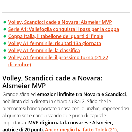
Volley, Scandicci cade a Novara: Alsmeier MVP
Serie A1: Vallefoglia conquista il pass per la coppa
Coppa Italia, il tabellone dei quarti di finale
Volley A1 femminile: risultati 13a giornata
Volley A1 femminile: la classifica
Volley A1 femminile: il prossimo turno (21-22
dicembre)
Volley, Scandicci cade a Novara:
Alsmeier MVP
Grande sfida ed
emozioni infinite tra Novara e Scandicci
,
nobilitata dalla diretta in chiaro su Rai 2. Sfida che le
piemontesi hanno portato a casa con le unghie, imponendosi
al quinto set e conquistando due punti di capitale
importanza.
MVP di giornata la novarese Alsmeier,
autrice di 20 punti.
Ancor meglio ha fatto Tolok (21)
,