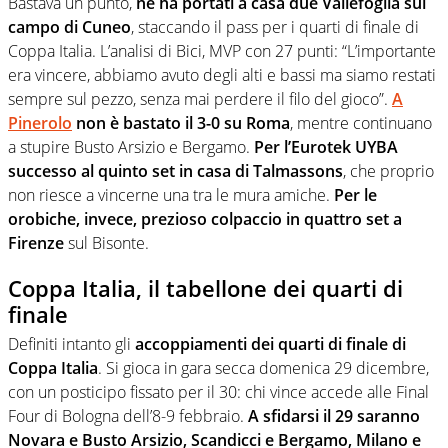
Bastava un punto,
ne ha portati a casa due Vallefoglia sul
campo di Cuneo
, staccando il pass per i quarti di finale di
Coppa Italia. L’analisi di Bici, MVP con 27 punti: “L’importante
era vincere, abbiamo avuto degli alti e bassi ma siamo restati
sempre sul pezzo, senza mai perdere il filo del gioco”.
A
Pinerolo
non è bastato il 3-0 su Roma
, mentre continuano
a stupire Busto Arsizio e Bergamo.
Per l’Eurotek UYBA
successo al quinto set in casa di Talmassons
, che proprio
non riesce a vincerne una tra le mura amiche.
Per le
orobiche, invece, prezioso colpaccio in quattro set a
Firenze
sul Bisonte.
Coppa Italia, il tabellone dei quarti di
finale
Definiti intanto gli
accoppiamenti dei quarti di finale di
Coppa Italia
. Si gioca in gara secca domenica 29 dicembre,
con un posticipo fissato per il 30: chi vince accede alle Final
Four di Bologna dell’8-9 febbraio.
A sfidarsi il 29 saranno
Novara e Busto Arsizio, Scandicci e Bergamo, Milano e