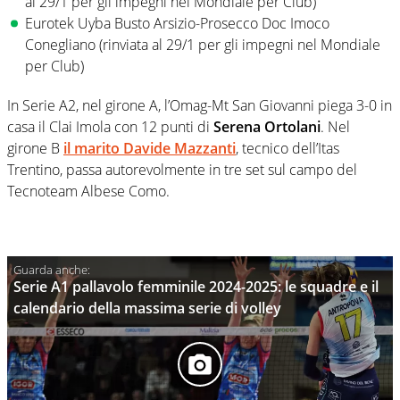
al 29/1 per gli impegni nel Mondiale per Club)
Eurotek Uyba Busto Arsizio-Prosecco Doc Imoco
Conegliano (rinviata al 29/1 per gli impegni nel Mondiale
per Club)
In Serie A2, nel girone A, l’Omag-Mt San Giovanni piega 3-0 in
casa il Clai Imola con 12 punti di
Serena Ortolani
. Nel
girone B
il marito Davide Mazzanti
, tecnico dell’Itas
Trentino, passa autorevolmente in tre set sul campo del
Tecnoteam Albese Como.
Serie A1 pallavolo femminile 2024-2025: le squadre e il
calendario della massima serie di volley