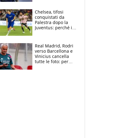
Antognoni ‘rovina la
festa’ a Commisso
Chelsea, tifosi
conquistati da
Palestra dopo la
Juventus: perché i
fan dei Blues sono
pazzi dell’azzurro
Real Madrid, Rodri
verso Barcellona e
Vinicius cancella
tutte le foto: per
Mourinho due grane
da risolvere