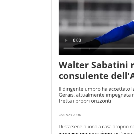
Walter Sabatini r
consulente dell'
Il dirigente umbro ha accettato l
Gerais, attualmente impegnata n
fretta i propri orizzonti
28/07/23 20:36
Di starsene buono a casa proprio n
girovago per vocazione,
un “nomad