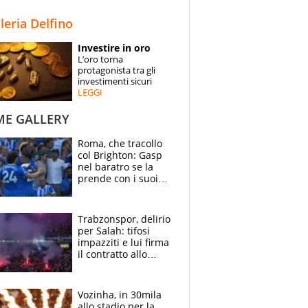
STORIE
lleria Delfino
SPECIALI
Investire in oro
L’oro torna
ESPERTI
protagonista tra gli
investimenti sicuri
LEGGI
CONTATTI
ME GALLERY
Roma, che tracollo
col Brighton: Gasp
nel baratro se la
prende con i suoi
cambiando tutti
Trabzonspor, delirio
per Salah: tifosi
impazziti e lui firma
il contratto allo
stadio
Vozinha, in 30mila
allo stadio per la