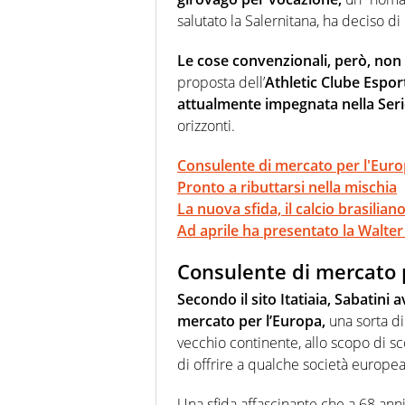
salutato la Salernitana, ha deciso di 
Le cose convenzionali, però, non 
proposta dell’
Athletic Clube Esport
attualmente impegnata nella Seri
orizzonti.
Consulente di mercato per l'Eur
Pronto a ributtarsi nella mischia
La nuova sfida, il calcio brasilian
Ad aprile ha presentato la Walte
Consulente di mercato 
Secondo il sito Itatiaia, Sabatini 
mercato per l’Europa,
una sorta di
vecchio continente, allo scopo di sco
di offrire a qualche società europea 
Una sfida affascinante che a 68 ann