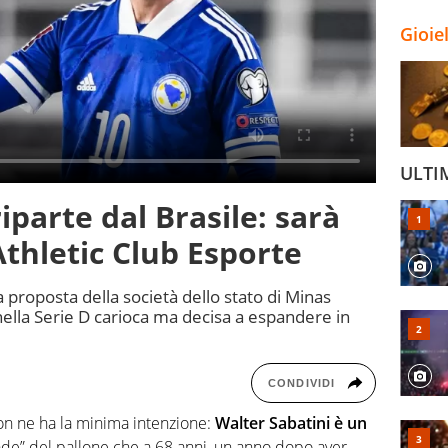
Gioie
ULTI
iparte dal Brasile: sarà
Athletic Club Esporte
a proposta della società dello stato di Minas
ella Serie D carioca ma decisa a espandere in
CONDIVIDI
on ne ha la minima intenzione:
Walter Sabatini è un
e” del pallone che a 68 anni, un anno dopo aver