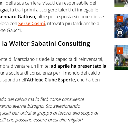
ni della sua carriera, vissuti da responsabile del
gia,
fu tra i primi a scorgere talenti di innegabile
Gennaro Gattuso,
oltre poi a spostarsi come diesse
olosa con
Serse Cosmi
,
ritrovato più tardi anche a
ione Gaucci.
 la Walter Sabatini Consulting
ente di Marsciano risiede la capacità di reinventarsi,
mbra diventare un limite:
ad aprile ha presentato la
, una società di consulenza per il mondo del calcio
a sponda nell’
Athletic Clube Esporte,
che ha ben
ndo del calcio ma lo farò come consulente
tranno averne bisogno. Sto selezionando
isiti per unirsi al gruppo di lavoro, allo scopo di
ivelli che possano essere presi alle migliori