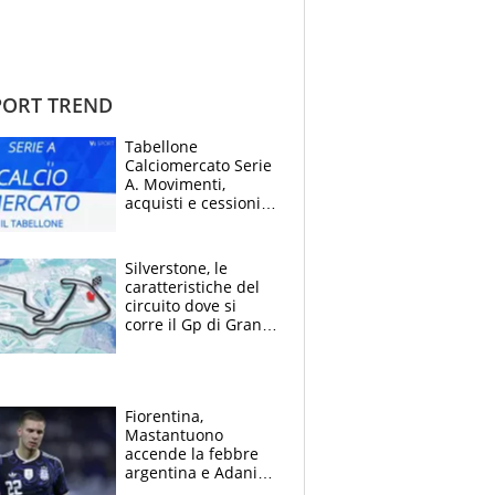
ORT TREND
Tabellone
Calciomercato Serie
A. Movimenti,
acquisti e cessioni:
estate 2026-27
Silverstone, le
caratteristiche del
circuito dove si
corre il Gp di Gran
Bretagna del
Motomondiale
Fiorentina,
Mastantuono
accende la febbre
argentina e Adani
impazzisce. Ma