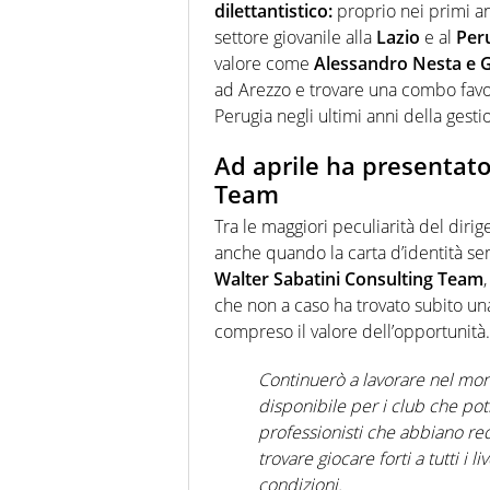
dilettantistico:
proprio nei primi an
settore giovanile alla
Lazio
e al
Peru
valore come
Alessandro Nesta e 
ad Arezzo e trovare una combo fav
Perugia negli ultimi anni della gest
Ad aprile ha presentato
Team
Tra le maggiori peculiarità del dirig
anche quando la carta d’identità se
Walter Sabatini Consulting Team
che non a caso ha trovato subito un
compreso il valore dell’opportunità.
Continuerò a lavorare nel mo
disponibile per i club che po
professionisti che abbiano requ
trovare giocare forti a tutti i l
condizioni.