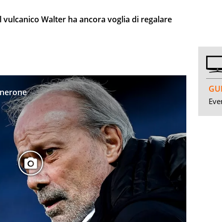
 il vulcanico Walter ha ancora voglia di regalare
GUI
tenerone
Even