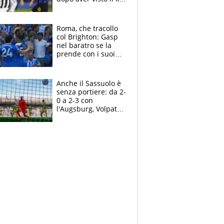
nel derby d'Italia
Roma, che tracollo
col Brighton: Gasp
nel baratro se la
prende con i suoi
cambiando tutti
Anche il Sassuolo è
senza portiere: da 2-
0 a 2-3 con
l'Augsburg, Volpato
non basta, che
errori di Muric