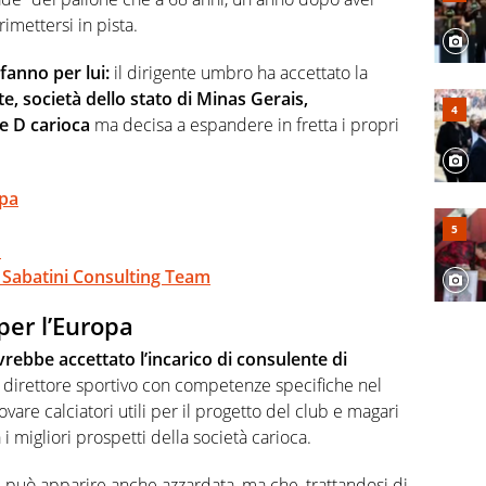
rimettersi in pista.
fanno per lui:
il dirigente umbro ha accettato la
e, società dello stato di Minas Gerais,
e D carioca
ma decisa a espandere in fretta i propri
opa
o
r Sabatini Consulting Team
per l’Europa
avrebbe accettato l’incarico di consulente di
 direttore sportivo con competenze specifiche nel
vare calciatori utili per il progetto del club e magari
i migliori prospetti della società carioca.
i può apparire anche azzardata, ma che, trattandosi di