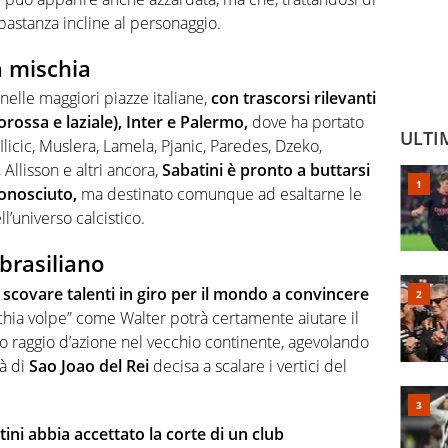
stanza incline al personaggio.
a mischia
nelle maggiori piazze italiane,
con trascorsi rilevanti
rossa e laziale), Inter e Palermo,
dove ha portato
ULTI
Ilicic, Muslera, Lamela, Pjanic, Paredes, Dzeko,
Allisson e altri ancora,
Sabatini è pronto a buttarsi
onosciuto,
ma destinato comunque ad esaltarne le
ll’universo calcistico.
 brasiliano
a scovare talenti in giro per il mondo a convincere
hia volpe” come Walter potrà certamente aiutare il
io raggio d’azione nel vecchio continente, agevolando
tà di
Sao Joao del Rei
decisa a scalare i vertici del
ini abbia accettato la corte di un club