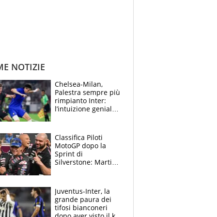
ME NOTIZIE
Chelsea-Milan,
Palestra sempre più
rimpianto Inter:
l’intuizione geniale
di Alonso fa esultare
anche Mancini
Classifica Piloti
MotoGP dopo la
Sprint di
Silverstone: Martin
sempre più leader,
Bezzecchi supera
Marquez
Juventus-Inter, la
grande paura dei
tifosi bianconeri
dopo aver visto il ko