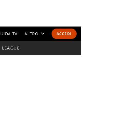
UIDA TV
ALTRO
ACCEDI
I LEAGUE
CALENDARI E CLASSIFICHE
ALTRI SPORT
MONDIALI 2026
OLIMPIADI
GOSSIP
LIFESTYLE