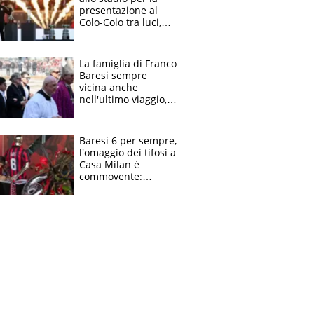
presentazione al
Colo-Colo tra luci,
spettacolo, elicotteri
e paracadutisti
La famiglia di Franco
Baresi sempre
vicina anche
nell'ultimo viaggio,
la moglie Maura, i
figli e i suoi cari
circondati
Baresi 6 per sempre,
dall'affetto dei tifosi
l'omaggio dei tifosi a
Casa Milan è
commovente:
maglie, bandiere,
sciarpe, lacrime e
bigliettini