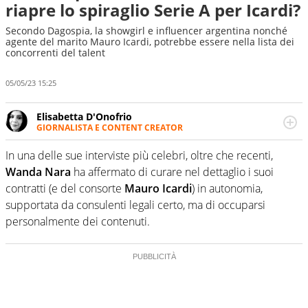
riapre lo spiraglio Serie A per Icardi?
Secondo Dagospia, la showgirl e influencer argentina nonché
agente del marito Mauro Icardi, potrebbe essere nella lista dei
concorrenti del talent
05/05/23 15:25
Elisabetta D'Onofrio
GIORNALISTA E CONTENT CREATOR
Giornalista professionista dal 2007, scrive per curiosità
personale e necessità: soprattutto di calcio, di sport e dei
In una delle sue interviste più celebri, oltre che recenti,
suoi protagonisti, concedendosi innocenti evasioni
Wanda Nara
ha affermato di curare nel dettaglio i suoi
nell'ambito della creazione di format. Un tempo ala
contratti (e del consorte
Mauro Icardi
) in autonomia,
destra, oggi si sente a suo agio nel ruolo di libero. Cura
supportata da consulenti legali certo, ma di occuparsi
una classifica riservata dei migliori 5 calciatori di sempre.
personalmente dei contenuti.