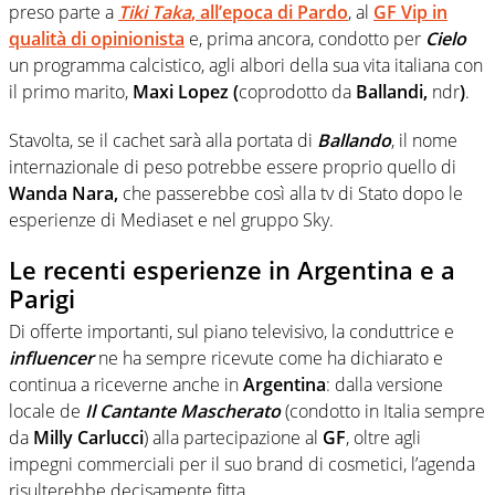
preso parte a
Tiki Taka
, all’epoca di Pardo
, al
GF Vip in
qualità di opinionista
e, prima ancora, condotto per
Cielo
un programma calcistico, agli albori della sua vita italiana con
il primo marito,
Maxi Lopez (
coprodotto da
Ballandi,
ndr
)
.
Stavolta, se il cachet sarà alla portata di
Ballando
, il nome
internazionale di peso potrebbe essere proprio quello di
Wanda
Nara,
che passerebbe così alla tv di Stato dopo le
esperienze di Mediaset e nel gruppo Sky.
Le recenti esperienze in Argentina e a
Parigi
Di offerte importanti, sul piano televisivo, la conduttrice e
influencer
ne ha sempre ricevute come ha dichiarato e
continua a riceverne anche in
Argentina
: dalla versione
locale de
Il Cantante Mascherato
(condotto in Italia sempre
da
Milly Carlucci
) alla partecipazione al
GF
, oltre agli
impegni commerciali per il suo brand di cosmetici, l’agenda
risulterebbe decisamente fitta.