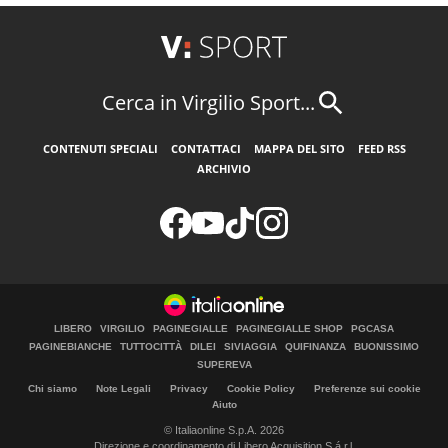
Cerca in Virgilio Sport...
CONTENUTI SPECIALI
CONTATTACI
MAPPA DEL SITO
FEED RSS
ARCHIVIO
LIBERO
VIRGILIO
PAGINEGIALLE
PAGINEGIALLE SHOP
PGCASA
PAGINEBIANCHE
TUTTOCITTÀ
DILEI
SIVIAGGIA
QUIFINANZA
BUONISSIMO
SUPEREVA
Chi siamo
Note Legali
Privacy
Cookie Policy
Preferenze sui cookie
Aiuto
© Italiaonline S.p.A. 2026
Direzione e coordinamento di Libero Acquisition S.á r.l.