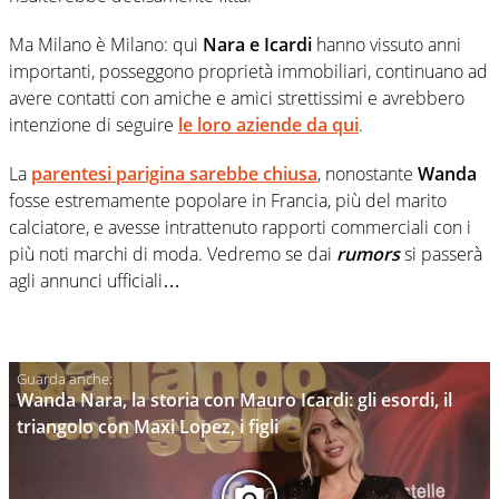
Ma Milano è Milano: qui
Nara
e Icardi
hanno vissuto anni
importanti, posseggono proprietà immobiliari, continuano ad
avere contatti con amiche e amici strettissimi e avrebbero
intenzione di seguire
le loro aziende da qui
.
La
parentesi parigina sarebbe chiusa
, nonostante
Wanda
fosse estremamente popolare in Francia, più del marito
calciatore, e avesse intrattenuto rapporti commerciali con i
più noti marchi di moda. Vedremo se dai
rumors
si passerà
agli annunci ufficiali…
Wanda Nara, la storia con Mauro Icardi: gli esordi, il
triangolo con Maxi Lopez, i figli