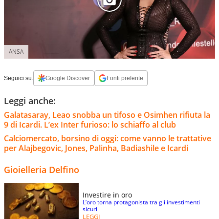
ANSA
Seguici su:
Google Discover
Fonti preferite
Leggi anche:
Galatasaray, Leao snobba un tifoso e Osimhen rifiuta la
9 di Icardi. L’ex Inter furioso: lo schiaffo al club
Calciomercato, borsino di oggi: come vanno le trattative
per Alajbegovic, Jones, Palinha, Badiashile e Icardi
Gioielleria Delfino
Investire in oro
L’oro torna protagonista tra gli investimenti
sicuri
LEGGI