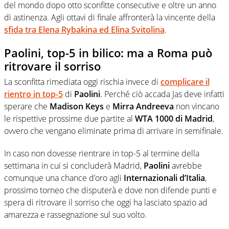
del mondo dopo otto sconfitte consecutive e oltre un anno
di astinenza. Agli ottavi di finale affronterà la vincente della
sfida tra
Elena Rybakina
ed
Elina Svitolina
.
Paolini, top-5 in bilico: ma a Roma può
ritrovare il sorriso
La sconfitta rimediata oggi rischia invece di
complicare il
rientro in top-5
di
Paolini
. Perché ciò accada Jas deve infatti
sperare che
Madison Keys
e
Mirra Andreeva
non vincano
le rispettive prossime due partite al
WTA 1000 di Madrid
,
ovvero che vengano eliminate prima di arrivare in semifinale.
In caso non dovesse rientrare in top-5 al termine della
settimana in cui si concluderà Madrid,
Paolini
avrebbe
comunque una chance d’oro agli
Internazionali d’Italia
,
prossimo torneo che disputerà e dove non difende punti e
spera di ritrovare il sorriso che oggi ha lasciato spazio ad
amarezza e rassegnazione sul suo volto.