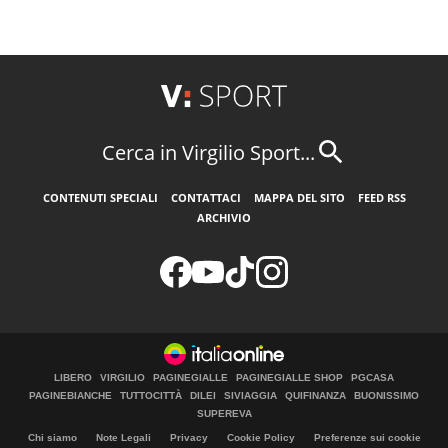
Cerca in Virgilio Sport...
CONTENUTI SPECIALI
CONTATTACI
MAPPA DEL SITO
FEED RSS
ARCHIVIO
LIBERO
VIRGILIO
PAGINEGIALLE
PAGINEGIALLE SHOP
PGCASA
PAGINEBIANCHE
TUTTOCITTÀ
DILEI
SIVIAGGIA
QUIFINANZA
BUONISSIMO
SUPEREVA
Chi siamo
Note Legali
Privacy
Cookie Policy
Preferenze sui cookie