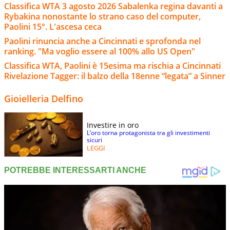
Classifica WTA 3 agosto 2026 Sabalenka regina davanti a
Rybakina nonostante lo strano caso del computer,
Paolini 15°. L'ascesa ceca
Paolini rinuncia anche a Cincinnati e sprofonda nel
ranking. "Ma voglio essere al 100% allo US Open"
Classifica WTA, Paolini è 15esima ma rischia a Cincinnati
Rivelazione Tagger: il balzo della 18enne “legata” a Sinner
Gioielleria Delfino
Investire in oro
L’oro torna protagonista tra gli investimenti
sicuri
LEGGI