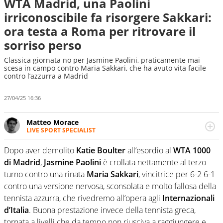
WTA Madrid, una Paolini
irriconoscibile fa risorgere Sakkari:
ora testa a Roma per ritrovare il
sorriso perso
Classica giornata no per Jasmine Paolini, praticamente mai
scesa in campo contro Maria Sakkari, che ha avuto vita facile
contro l’azzurra a Madrid
27/04/25 16:36
Matteo Morace
LIVE SPORT SPECIALIST
La multimedialità quale approccio personale e
professionale. Ama raccontare lo sport focalizzando ogni
Dopo aver demolito
Katie Boulter
all’esordio al
WTA 1000
attenzione sul tempo reale: la verità della dirette non
di Madrid
,
Jasmine Paolini
è crollata nettamente al terzo
sono opinioni ma fatti
turno contro una rinata
Maria Sakkari
, vincitrice per 6-2 6-1
contro una versione nervosa, sconsolata e molto fallosa della
tennista azzurra, che rivedremo all’opera agli
Internazionali
d’Italia
. Buona prestazione invece della tennista greca,
tornata a livelli che da tempo non riusciva a raggiungere e