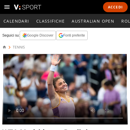
ACCEDI
CALENDARI
CLASSIFICHE
AUSTRALIAN OPEN
RO
Seguici su:
Google Discover
Fonti preferite
TENNIS