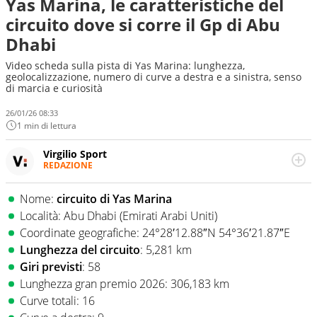
Yas Marina, le caratteristiche del
circuito dove si corre il Gp di Abu
Dhabi
Video scheda sulla pista di Yas Marina: lunghezza,
geolocalizzazione, numero di curve a destra e a sinistra, senso
di marcia e curiosità
26/01/26 08:33
1 min di lettura
Virgilio Sport
REDAZIONE
Da oltre 20 anni informa in modo obiettivo e
appassionato su tutto il mondo dello sport. Calcio,
Nome:
circuito di Yas Marina
calciomercato, F1, Motomondiale ma anche tennis,
Località: Abu Dhabi (Emirati Arabi Uniti)
volley, basket: su Virgilio Sport i tifosi e gli appassionati
sanno che troveranno sempre copertura completa e
Coordinate geografiche: 24°28′12.88″N 54°36′21.87″E
zero faziosità. La squadra di Virgilio Sport è formata da
Lunghezza del circuito
: 5,281 km
giornalisti ed esperti di sport abili sia nel gioco di
Giri previsti
: 58
rimessa quando intercettano le notizie e le rilanciano
Lunghezza gran premio 2026: 306,183 km
verso la rete, sia nella costruzione dal basso quando
creano contenuti 100% originali ed esclusivi.
Curve totali: 16