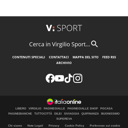
Cerca in Virgilio Sport...
CONTENUTI SPECIALI
CONTATTACI
MAPPA DEL SITO
FEED RSS
ARCHIVIO
LIBERO
VIRGILIO
PAGINEGIALLE
PAGINEGIALLE SHOP
PGCASA
PAGINEBIANCHE
TUTTOCITTÀ
DILEI
SIVIAGGIA
QUIFINANZA
BUONISSIMO
SUPEREVA
Chi siamo
Note Legali
Privacy
Cookie Policy
Preferenze sui cookie