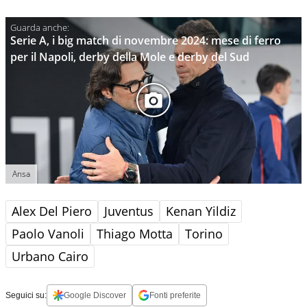
Serie A, i big match di novembre 2024: mese di ferro
per il Napoli, derby della Mole e derby del Sud
Ansa
Alex Del Piero
Juventus
Kenan Yildiz
Paolo Vanoli
Thiago Motta
Torino
Urbano Cairo
Seguici su:
Google Discover
Fonti preferite