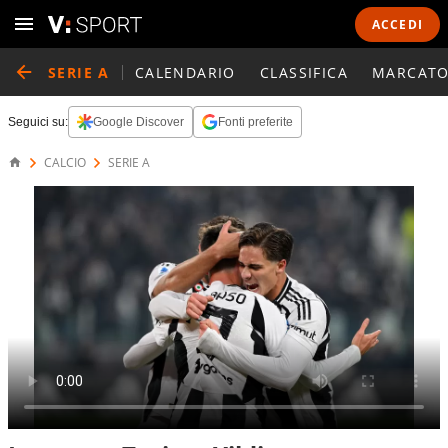
ACCEDI
SERIE A
CALENDARIO
CLASSIFICA
MARCATO
Seguici su:
Google Discover
Fonti preferite
CALCIO
SERIE A