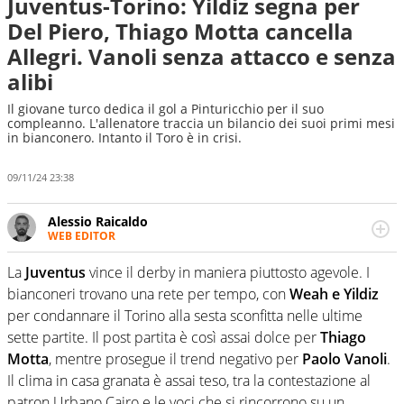
Juventus-Torino: Yildiz segna per
Del Piero, Thiago Motta cancella
Allegri. Vanoli senza attacco e senza
alibi
Il giovane turco dedica il gol a Pinturicchio per il suo
compleanno. L'allenatore traccia un bilancio dei suoi primi mesi
in bianconero. Intanto il Toro è in crisi.
09/11/24 23:38
Alessio Raicaldo
WEB EDITOR
Un figlio che si chiama Diego e la tesi di laurea sugli stadi
di proprietà in Italia. Il calcio quale filo conduttore
La
Juventus
vince il derby in maniera piuttosto agevole. I
irrinunciabile tra passione e professione. Per Virgilio
bianconeri trovano una rete per tempo, con
Weah e Yildiz
Sport indaga, approfondisce e scandaglia l'universo
per condannare il Torino alla sesta sconfitta nelle ultime
mondo dello sport per antonomasia
sette partite. Il post partita è così assai dolce per
Thiago
Motta
, mentre prosegue il trend negativo per
Paolo Vanoli
.
Il clima in casa granata è assai teso, tra la contestazione al
patron Urbano Cairo e le voci che si rincorrono su un