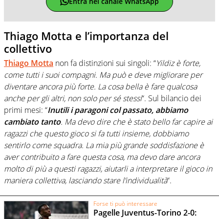
Entra nel canale WhatsApp
Thiago Motta e l’importanza del
collettivo
Thiago Motta
non fa distinzioni sui singoli: “
Yildiz è forte,
come tutti i suoi compagni. Ma può e deve migliorare per
diventare ancora più forte. La cosa bella è fare qualcosa
anche per gli altri, non solo per sé stessi
“. Sul bilancio dei
primi mesi: “
Inutili i paragoni col passato, abbiamo
cambiato tanto
. Ma devo dire che è stato bello far capire ai
ragazzi che questo gioco si fa tutti insieme, dobbiamo
sentirlo come squadra. La mia più grande soddisfazione è
aver contribuito a fare questa cosa, ma devo dare ancora
molto di più a questi ragazzi, aiutarli a interpretare il gioco in
maniera collettiva, lasciando stare l’individualità
“.
Forse ti può interessare
Pagelle Juventus-Torino 2-0: