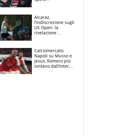
nell'antidolorifico,
Marquez si tira fuori
e vota Aprilia
Alcaraz,
l’indiscrezione sugli
US Open: la
rivelazione
dell’amico
giornalista e il piano
B. Rune verso la
Calciomercato:
rinuncia
Napoli su Musso e
Jesus, Romero più
lontano dall’Inter,
delirio Mastantuono,
Juve su Trubin. Il
tabellone