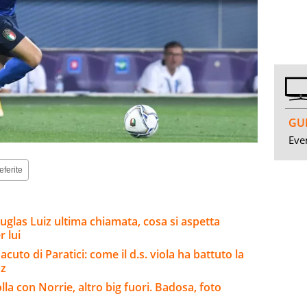
GUI
Even
eferite
uglas Luiz ultima chiamata, cosa si aspetta
 lui
cuto di Paratici: come il d.s. viola ha battuto la
Paz
la con Norrie, altro big fuori. Badosa, foto