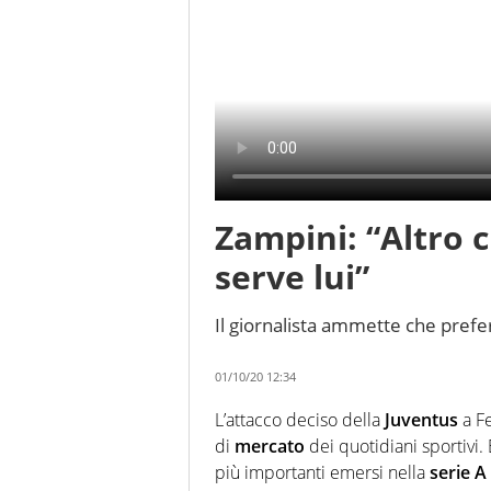
Zampini: “Altro c
serve lui”
Il giornalista ammette che prefer
01/10/20 12:34
L’attacco deciso della
Juventus
a F
di
mercato
dei quotidiani sportivi.
più importanti emersi nella
serie A