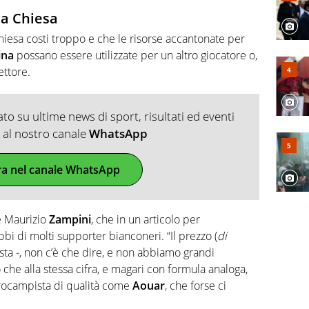
 a Chiesa
hiesa costi troppo e che le risorse accantonate per
ina
possano essere utilizzate per un altro giocatore o,
ettore.
o su ultime news di sport, risultati ed eventi
ti al nostro canale
WhatsApp
ra nel canale WhatsApp
he Maurizio
Zampini
, che in un articolo per
i di molti supporter bianconeri. “Il prezzo (
di
alista -, non c’è che dire, e non abbiamo grandi
che alla stessa cifra, e magari con formula analoga,
rocampista di qualità come
Aouar
, che forse ci