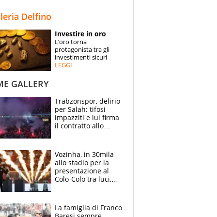
STORIE
lleria Delfino
SPECIALI
Investire in oro
L’oro torna
ESPERTI
protagonista tra gli
investimenti sicuri
LEGGI
CONTATTI
ME GALLERY
Trabzonspor, delirio
per Salah: tifosi
impazziti e lui firma
il contratto allo
stadio
Vozinha, in 30mila
allo stadio per la
presentazione al
Colo-Colo tra luci,
spettacolo, elicotteri
e paracadutisti
La famiglia di Franco
Baresi sempre