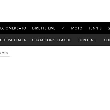
ALCIOMERCATO
DIRETTE LIVE
F1
MOTO
TENNIS
G
COPPA ITALIA
CHAMPIONS LEAGUE
EUROPA L.
CO
eferite