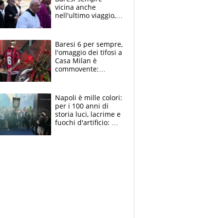
vicina anche
nell'ultimo viaggio,
la moglie Maura, i
figli e i suoi cari
circondati
Baresi 6 per sempre,
dall'affetto dei tifosi
l'omaggio dei tifosi a
Casa Milan è
commovente:
maglie, bandiere,
sciarpe, lacrime e
bigliettini
Napoli è mille colori:
per i 100 anni di
storia luci, lacrime e
fuochi d'artificio: De
Laurentiis salta al
coro anti-Juve