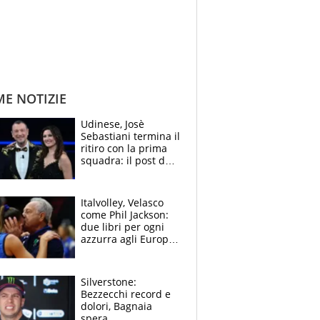
ME NOTIZIE
Udinese, Josè
Sebastiani termina il
ritiro con la prima
squadra: il post del
figlio di Amadeus e
Sanremo sullo
sfondo
Italvolley, Velasco
come Phil Jackson:
due libri per ogni
azzurra agli Europei.
Quello per Sylla è
“geniale”
Silverstone:
Bezzecchi record e
dolori, Bagnaia
spera