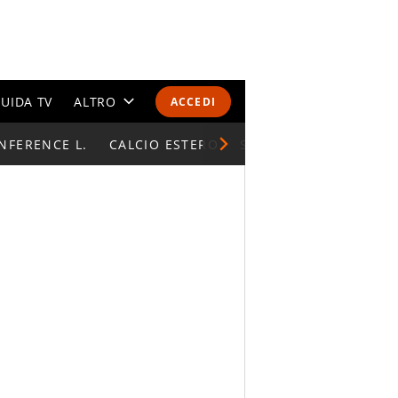
UIDA TV
ALTRO
ACCEDI
NFERENCE L.
CALENDARI E CLASSIFICHE
CALCIO ESTERO
SUPERCOPPA ITALIAN
ALTRI SPORT
MONDIALI 2026
OLIMPIADI
GOSSIP
LIFESTYLE