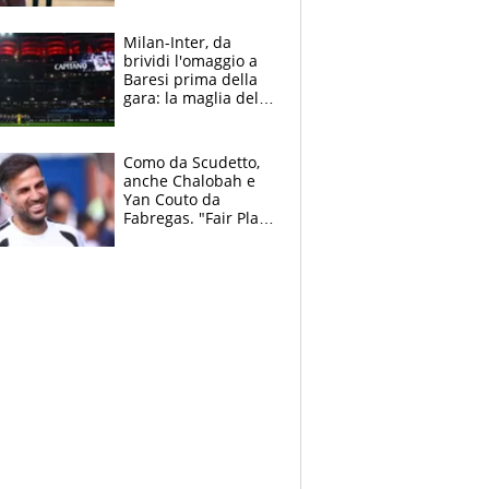
reggiseni delle
atlete
Milan-Inter, da
brividi l'omaggio a
Baresi prima della
gara: la maglia del
capitano a
centrocampo
Como da Scudetto,
anche Chalobah e
Yan Couto da
Fabregas. "Fair Play
Finanziario?
Pagheremo la
multa"