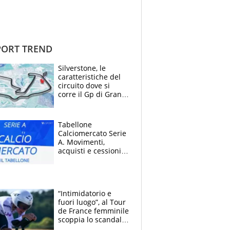
ORT TREND
Silverstone, le
caratteristiche del
circuito dove si
corre il Gp di Gran
Bretagna del
Motomondiale
Tabellone
Calciomercato Serie
A. Movimenti,
acquisti e cessioni:
estate 2026-27
“Intimidatorio e
fuori luogo”, al Tour
de France femminile
scoppia lo scandalo:
un uomo controlla i