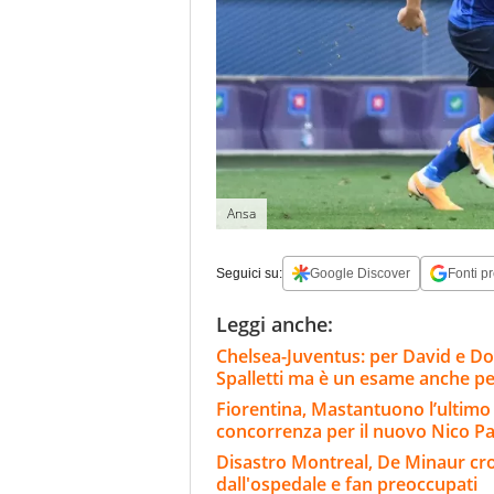
Ansa
Seguici su:
Google Discover
Fonti pr
Leggi anche:
Chelsea-Juventus: per David e Do
Spalletti ma è un esame anche per
Fiorentina, Mastantuono l’ultimo a
concorrenza per il nuovo Nico 
Disastro Montreal, De Minaur crol
dall'ospedale e fan preoccupati