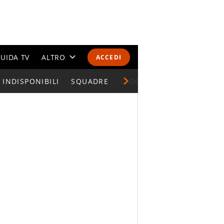
UIDA TV
ALTRO
ACCEDI
INDISPONIBILI
CALENDARI E CLASSIFICHE
SQUADRE
GIOCATORI SERIE A
ALTRI SPORT
MONDIALI 2026
OLIMPIADI
GOSSIP
LIFESTYLE