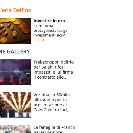
STORIE
lleria Delfino
SPECIALI
Investire in oro
L’oro torna
ESPERTI
protagonista tra gli
investimenti sicuri
LEGGI
CONTATTI
ME GALLERY
Trabzonspor, delirio
per Salah: tifosi
impazziti e lui firma
il contratto allo
stadio
Vozinha, in 30mila
allo stadio per la
presentazione al
Colo-Colo tra luci,
spettacolo, elicotteri
e paracadutisti
La famiglia di Franco
Baresi sempre