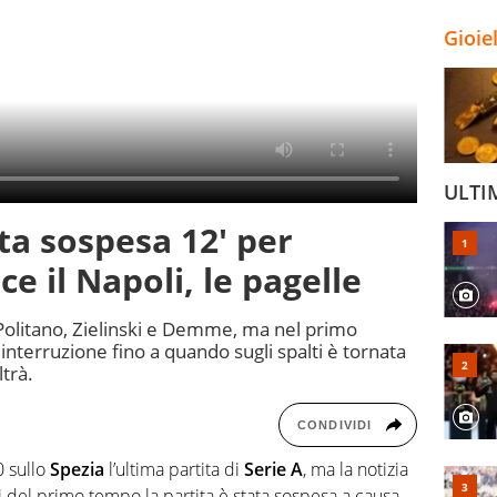
Gioie
ULTI
ta sospesa 12' per
ce il Napoli, le pagelle
Politano, Zielinski e Demme, ma nel primo
nterruzione fino a quando sugli spalti è tornata
ltrà.
CONDIVIDI
0 sullo
Spezia
l’ultima partita di
Serie A
, ma la notizia
 del primo tempo la partita è stata sospesa a causa