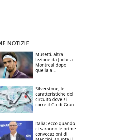
ME NOTIZIE
Musetti, altra
lezione da Jodar a
Montreal dopo
quella a
Washington: "Avrei
voluto spaccare
tutto"
Silverstone, le
caratteristiche del
circuito dove si
corre il Gp di Gran
Bretagna del
Motomondiale
Italia: ecco quando
ci saranno le prime
convocazioni di
Mancini, spunta il