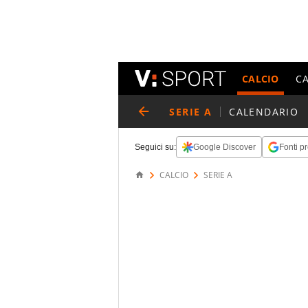
CALCIO
C
SERIE A
CALENDARIO
Seguici su:
Google Discover
Fonti pr
CALCIO
SERIE A