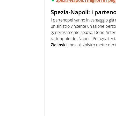
Spezia-Napoli: i migliori e i peg
Spezia-Napoli: i parte
I partenopei vanno in vantaggio gi
un sinistro vincente un’azione person
generosamente spazio. Dopo l’interr
raddoppio del Napoli: Petagna tenta 
Zielinski
che col sinistro mette dent