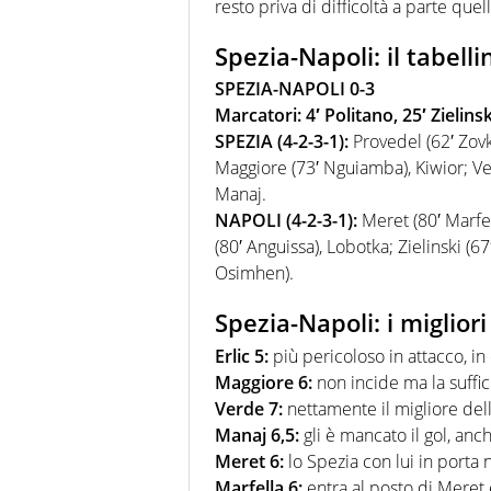
resto priva di difficoltà a parte quel
Spezia-Napoli: il tabelli
SPEZIA-NAPOLI 0-3
Marcatori: 4′ Politano, 25′ Zielin
SPEZIA (4-2-3-1):
Provedel (62′ Zovko
Maggiore (73′ Nguiamba), Kiwior; Ver
Manaj.
NAPOLI (4-2-3-1):
Meret (80′ Marfel
(80′ Anguissa), Lobotka; Zielinski (67
Osimhen).
Spezia-Napoli: i migliori
Erlic 5:
più pericoloso in attacco, in 
Maggiore 6:
non incide ma la suffic
Verde 7:
nettamente il migliore dello
Manaj 6,5:
gli è mancato il gol, anc
Meret 6:
lo Spezia con lui in porta 
Marfella 6:
entra al posto di Meret e