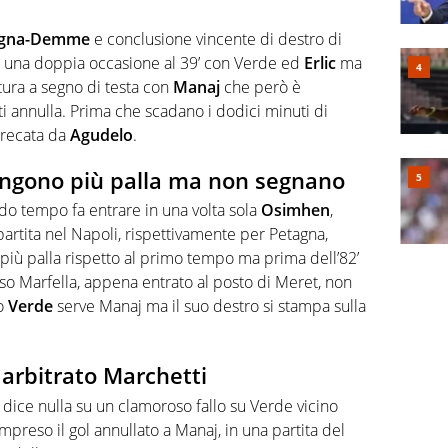
gna-Demme
e conclusione vincente di destro di
ha una doppia occasione al 39’ con Verde ed
Erlic
ma
tura a segno di testa con
Manaj
che però è
i annulla. Prima che scadano i dodici minuti di
precata da
Agudelo
.
 tengono più palla ma non segnano
o tempo fa entrare in una volta sola
Osimhen
,
 partita nel Napoli, rispettivamente per Petagna,
e più palla rispetto al primo tempo ma prima dell’82’
aso Marfella, appena entrato al posto di Meret, non
to
Verde
serve Manaj ma il suo destro si stampa sulla
arbitrato Marchetti
ice nulla su un clamoroso fallo su Verde vicino
compreso il gol annullato a Manaj, in una partita del