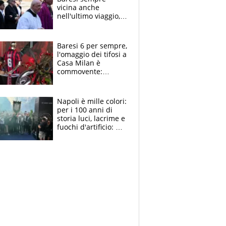
vicina anche
nell'ultimo viaggio,
la moglie Maura, i
figli e i suoi cari
circondati
Baresi 6 per sempre,
dall'affetto dei tifosi
l'omaggio dei tifosi a
Casa Milan è
commovente:
maglie, bandiere,
sciarpe, lacrime e
bigliettini
Napoli è mille colori:
per i 100 anni di
storia luci, lacrime e
fuochi d'artificio: De
Laurentiis salta al
coro anti-Juve