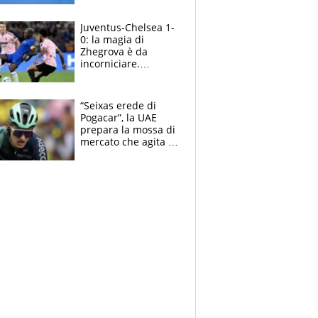
essere ripescato
Juventus-Chelsea 1-
0: la magia di
Zhegrova è da
incorniciare.
Spalletti suona il
Blues e tiene,
ancora, la porta
“Seixas erede di
inviolata
Pogacar”, la UAE
prepara la mossa di
mercato che agita la
Francia. Ciccone,
che beffa alla Vuelta
a Burgos