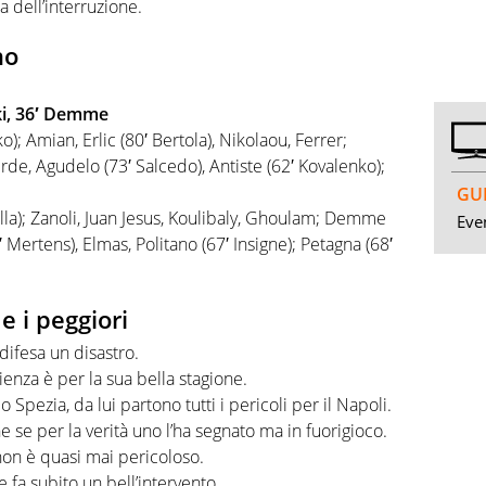
la dell’interruzione.
no
ski, 36′ Demme
); Amian, Erlic (80′ Bertola), Nikolaou, Ferrer;
de, Agudelo (73′ Salcedo), Antiste (62′ Kovalenko);
GUI
la); Zanoli, Juan Jesus, Koulibaly, Ghoulam; Demme
Even
′ Mertens), Elmas, Politano (67′ Insigne); Petagna (68′
 e i peggiori
difesa un disastro.
ienza è per la sua bella stagione.
 Spezia, da lui partono tutti i pericoli per il Napoli.
he se per la verità uno l’ha segnato ma in fuorigioco.
non è quasi mai pericoloso.
 fa subito un bell’intervento.