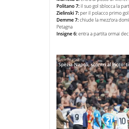
Politano 7:
il suo gol sblocca la par
Zielinski 7:
per il polacco primo gol
Demme 7:
chiude la mezz’ora domi
Petagna
Insigne 6:
entra a partita ormai deci
Spezia-Napoli, scontri al Picco: 