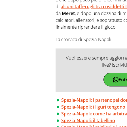
di
alcuni tafferugli tra cosiddetti t
da
Meret
, e dopo una dozzina di mi
calciatori, allenatori, e soprattutto
finalmente riprendere il gioco.
La cronaca di Spezia-Napoli
Vuoi essere sempre aggiornat
live? Iscrivi
Ent
Spezia-Napoli: i partenopei d
Spezia-Napoli: i liguri tengon
Spezia-Napoli: come ha arbitr
Spezia-Napoli: il tabellino