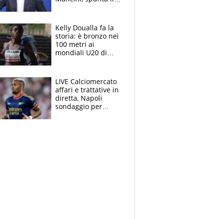
nome di Bergomi
Kelly Doualla fa la
storia: è bronzo nei
100 metri ai
mondiali U20 di
Eugene. "Ho
spazzato via l'ansia
con una gran finale"
LIVE Calciomercato
affari e trattative in
diretta, Napoli
sondaggio per
Gabriel Jesus. Juve-
dilemma portiere, si
accende l'Atalanta