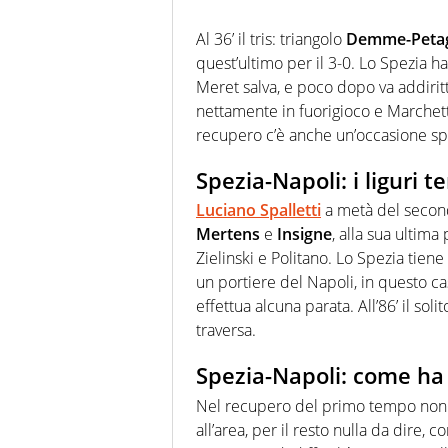
Al 36’ il tris: triangolo
Demme-Peta
quest’ultimo per il 3-0. Lo Spezia 
Meret salva, e poco dopo va addirit
nettamente in fuorigioco e Marchett
recupero c’è anche un’occasione s
Spezia-Napoli: i liguri
Luciano Spalletti
a metà del second
Mertens
e
Insigne
, alla sua ultima
Zielinski e Politano. Lo Spezia tien
un portiere del Napoli, in questo c
effettua alcuna parata. All’86’ il soli
traversa.
Spezia-Napoli: come ha 
Nel recupero del primo tempo non d
all’area, per il resto nulla da dire, 