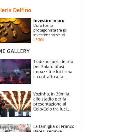
STORIE
lleria Delfino
SPECIALI
Investire in oro
L’oro torna
ESPERTI
protagonista tra gli
investimenti sicuri
LEGGI
CONTATTI
ME GALLERY
Trabzonspor, delirio
per Salah: tifosi
impazziti e lui firma
il contratto allo
stadio
Vozinha, in 30mila
allo stadio per la
presentazione al
Colo-Colo tra luci,
spettacolo, elicotteri
e paracadutisti
La famiglia di Franco
Baresi sempre