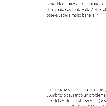
petto. Non può esserci contatto con 
richiamato così tante volte Abisso a
poteva vedere molto bene, è lì”.
Errori anche sul gol annullato a Bira
D’Ambrosio causando un problema. 
c’era lui ad aiutare Abisso qui…) e s