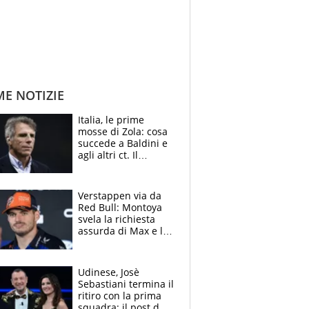
ME NOTIZIE
Italia, le prime
mosse di Zola: cosa
succede a Baldini e
agli altri ct. Il
Borussia tenta un
altro sgarbo agli
azzurri
Verstappen via da
Red Bull: Montoya
svela la richiesta
assurda di Max e lo
avverte: “Sicuro
Mercedes e
McLaren siano
Udinese, Josè
meglio?”
Sebastiani termina il
ritiro con la prima
squadra: il post del