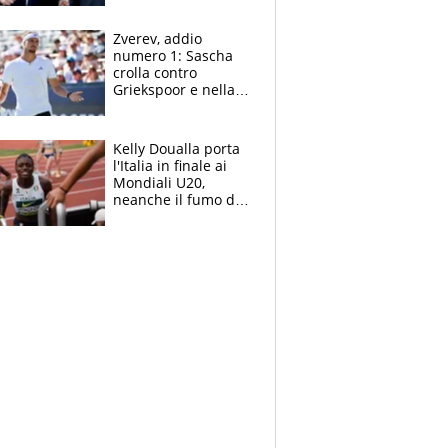
Marocco
Zverev, addio
numero 1: Sascha
crolla contro
Griekspoor e nella
sfida a due con
Sinner si conferma
terzo. Quanti malori
Kelly Doualla porta
a Montreal
l'Italia in finale ai
Mondiali U20,
neanche il fumo di
un incendio la frena
sui 100 metri