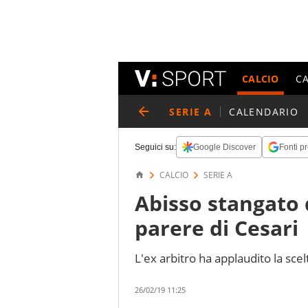
CALCIO
C
SERIE A
CALENDARIO
Seguici su:
Google Discover
Fonti pr
CALCIO
SERIE A
Abisso stangato d
parere di Cesari
L'ex arbitro ha applaudito la scel
26/02/19 11:25