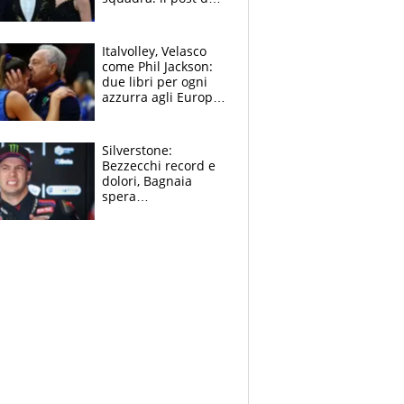
figlio di Amadeus e
Sanremo sullo
sfondo
Italvolley, Velasco
come Phil Jackson:
due libri per ogni
azzurra agli Europei.
Quello per Sylla è
“geniale”
Silverstone:
Bezzecchi record e
dolori, Bagnaia
spera
nell'antidolorifico,
Marquez si tira fuori
e vota Aprilia