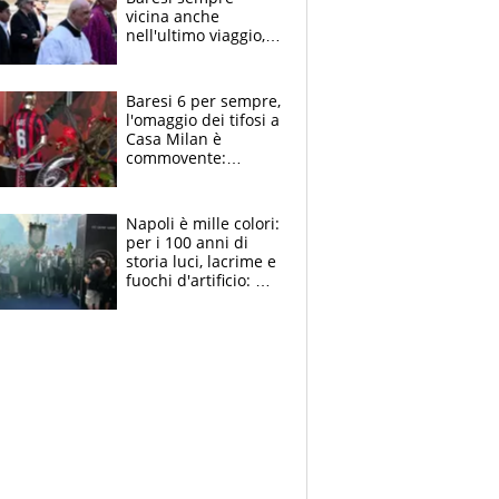
vicina anche
nell'ultimo viaggio,
la moglie Maura, i
figli e i suoi cari
circondati
Baresi 6 per sempre,
dall'affetto dei tifosi
l'omaggio dei tifosi a
Casa Milan è
commovente:
maglie, bandiere,
sciarpe, lacrime e
bigliettini
Napoli è mille colori:
per i 100 anni di
storia luci, lacrime e
fuochi d'artificio: De
Laurentiis salta al
coro anti-Juve