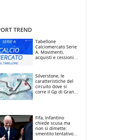
ORT TREND
Tabellone
Calciomercato Serie
A. Movimenti,
acquisti e cessioni:
estate 2026-27
Silverstone, le
caratteristiche del
circuito dove si
corre il Gp di Gran
Bretagna del
Motomondiale
Fifa, Infantino
chiede scusa ma
non si dimette:
smentito tentativo di
corruzione al