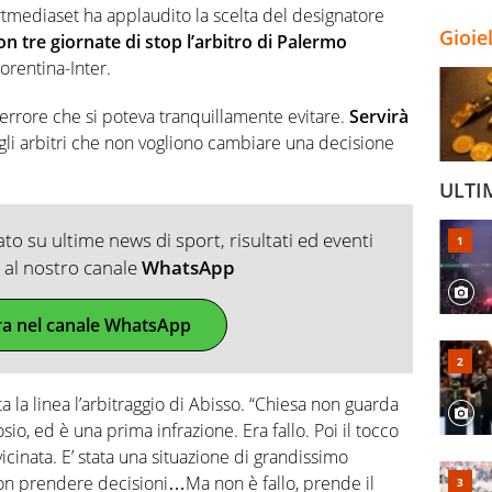
tmediaset ha applaudito la scelta del designatore
Gioie
on tre giornate di stop l’arbitro di Palermo
iorentina-Inter.
errore che si poteva tranquillamente evitare.
Servirà
 gli arbitri che non vogliono cambiare una decisione
ULTI
o su ultime news di sport, risultati ed eventi
ti al nostro canale
WhatsApp
ra nel canale WhatsApp
ta la linea l’arbitraggio di Abisso. “Chiesa non guarda
sio, ed è una prima infrazione. Era fallo. Poi il tocco
icinata. E’ stata una situazione di grandissimo
on prendere decisioni…Ma non è fallo, prende il