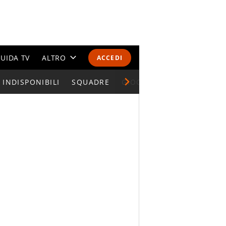
UIDA TV
ALTRO
ACCEDI
INDISPONIBILI
CALENDARI E CLASSIFICHE
SQUADRE
GIOCATORI SERIE A
ALTRI SPORT
MONDIALI 2026
OLIMPIADI
GOSSIP
LIFESTYLE