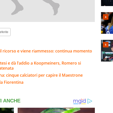
eferite
e il ricorso e viene riammesso: continua momento
ttesi e dà l’addio a Koopmeiners, Romero si
catenata
a: cinque calciatori per capire il Maestrone
la Fiorentina