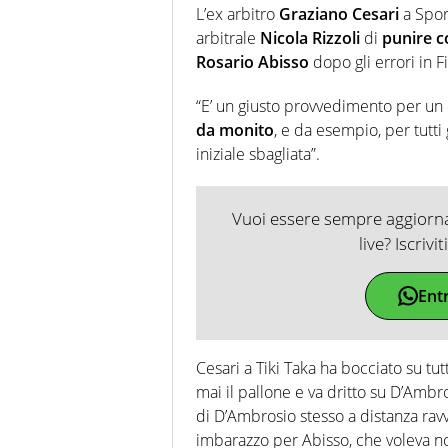
L’ex arbitro
Graziano Cesari
a Spor
arbitrale
Nicola Rizzoli
di
punire c
Rosario Abisso
dopo gli errori in F
“E’ un giusto provvedimento per un 
da monito
, e da esempio, per tutti
iniziale sbagliata”.
Vuoi essere sempre aggiornat
live? Iscrivi
Ent
Cesari a Tiki Taka ha bocciato su tut
mai il pallone e va dritto su D’Ambro
di D’Ambrosio stesso a distanza ravv
imbarazzo per Abisso, che voleva n