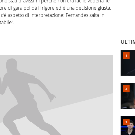
ono stati bravissimi perché non era facile vederla, le
ore di gara poi dà il rigore ed è una decisione giusta.
c’è aspetto di interpretazione: Fernandes salta in
tabile”.
ULTI