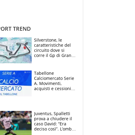
ORT TREND
Silverstone, le
caratteristiche del
circuito dove si
corre il Gp di Gran
Bretagna del
Motomondiale
Tabellone
Calciomercato Serie
A. Movimenti,
acquisti e cessioni:
estate 2026-27
Juventus, Spalletti
prova a chiudere il
caso David: “Era
deciso così”. L’ombra
di Zirkzee e la