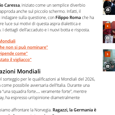
rviste ai grandi protagonisti
io Caressa
, iniziato come un semplice diverbio
 approda anche sul piccolo schermo. Infatti, il
i indagare sulla questione, con
Filippo Roma
che ha
are luce sui motivi di questa aspra dialettica e
a. I dettagli dell’accaduto e i nuovi botta e risposta.
 Mondiali
 che non si può nominare"
 Dipende come"
tato il vigliacco"
cazioni Mondiali
l sorteggio per le qualificazioni ai Mondiali del 2026,
come possibile avversaria dell’Italia. Durante una
gia “una squadra forte… veramente forte”, mentre
ay, ha espresso un’opinione diametralmente
iamo affrontare la Norvegia.
Ragazzi, la Germania è