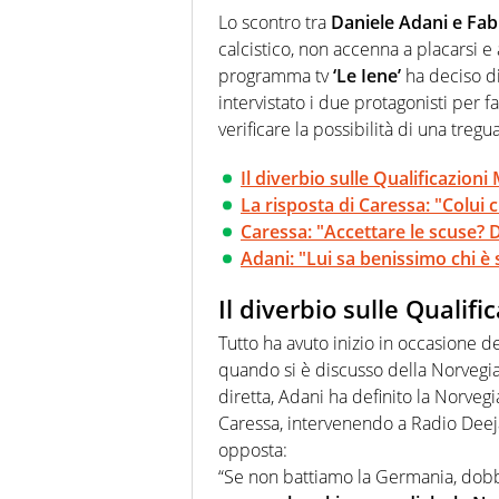
modo di concentrarsi sulle inte
Lo scontro tra
Daniele Adani e Fab
calcistico, non accenna a placarsi e
programma tv
‘Le Iene’
ha deciso d
intervistato i due protagonisti per f
verificare la possibilità di una tregu
Il diverbio sulle Qualificazioni
La risposta di Caressa: "Colui
Caressa: "Accettare le scuse?
Adani: "Lui sa benissimo chi è s
Il diverbio sulle Qualifi
Tutto ha avuto inizio in occasione de
quando si è discusso della Norvegia 
diretta, Adani ha definito la Norve
Caressa, intervenendo a Radio Deej
opposta:
“Se non battiamo la Germania, dobb