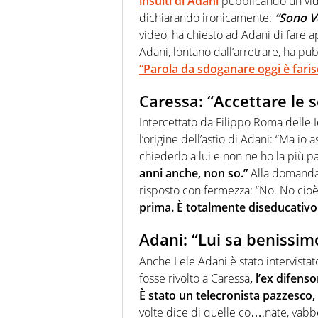
insulti di Adani
pubblicando un vide
dichiarando ironicamente:
“Sono V
video, ha chiesto ad Adani di fare 
Adani, lontano dall’arretrare, ha pub
“Parola da sdoganare oggi è faris
Caressa: “Accettare le
Intercettato da Filippo Roma delle I
l’origine dell’astio di Adani: “Ma i
chiederlo a lui e non ne ho la più p
anni anche, non so.”
Alla domanda 
risposto con fermezza: “No. No ci
prima. È totalmente diseducativo 
Adani: “Lui sa benissimo 
Anche Lele Adani è stato intervista
fosse rivolto a Caressa
, l’ex difen
È stato un telecronista pazzesc
volte dice di quelle co….nate, vabb