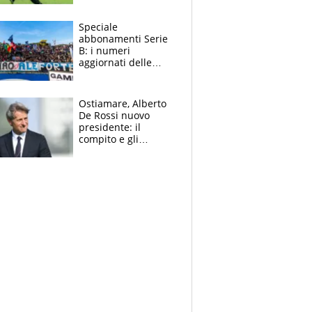
sentenza dei tifosi
Speciale
abbonamenti Serie
B: i numeri
aggiornati delle
venti squadre
cadette
Ostiamare, Alberto
De Rossi nuovo
presidente: il
compito e gli
obiettivi ricevuti dal
figlio Daniele