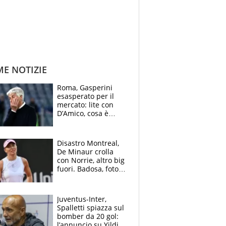
ME NOTIZIE
Roma, Gasperini
esasperato per il
mercato: lite con
D’Amico, cosa è
successo dopo il flop
per Nusa
Disastro Montreal,
De Minaur crolla
con Norrie, altro big
fuori. Badosa, foto
dall'ospedale e fan
preoccupati
Juventus-Inter,
Spalletti spiazza sul
bomber da 20 gol:
l’annuncio su Yildiz