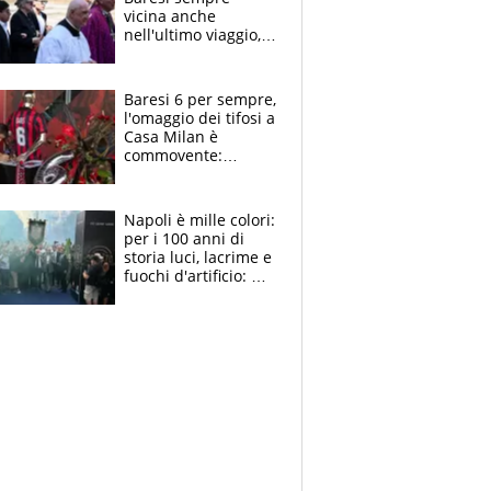
vicina anche
nell'ultimo viaggio,
la moglie Maura, i
figli e i suoi cari
circondati
Baresi 6 per sempre,
dall'affetto dei tifosi
l'omaggio dei tifosi a
Casa Milan è
commovente:
maglie, bandiere,
sciarpe, lacrime e
bigliettini
Napoli è mille colori:
per i 100 anni di
storia luci, lacrime e
fuochi d'artificio: De
Laurentiis salta al
coro anti-Juve