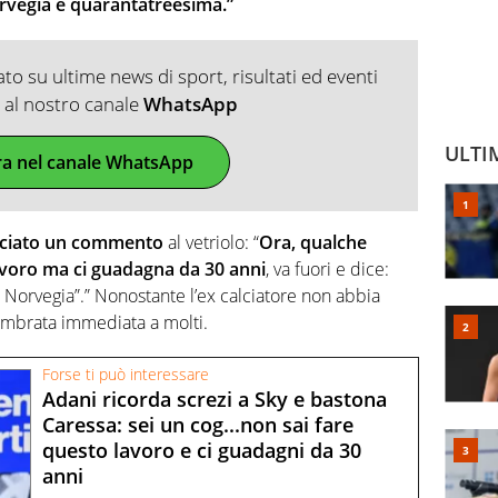
rvegia è quarantatreesima.”
o su ultime news di sport, risultati ed eventi
ti al nostro canale
WhatsApp
ULTI
ra nel canale WhatsApp
nciato un commento
al vetriolo: “
Ora, qualche
avoro ma ci guadagna da 30 anni
, va fuori e dice:
Norvegia”.” Nonostante l’ex calciatore non abbia
sembrata immediata a molti.
Forse ti può interessare
Adani ricorda screzi a Sky e bastona
Caressa: sei un cog...non sai fare
questo lavoro e ci guadagni da 30
anni