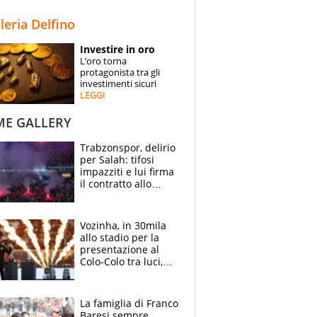
STORIE
lleria Delfino
SPECIALI
Investire in oro
L’oro torna
ESPERTI
protagonista tra gli
investimenti sicuri
LEGGI
CONTATTI
ME GALLERY
Trabzonspor, delirio
per Salah: tifosi
impazziti e lui firma
il contratto allo
stadio
Vozinha, in 30mila
allo stadio per la
presentazione al
Colo-Colo tra luci,
spettacolo, elicotteri
e paracadutisti
La famiglia di Franco
Baresi sempre