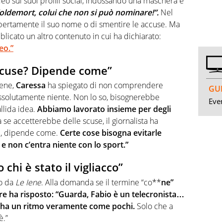
o sui suoi profili social, indossando una maschera e
oldemort, colui che non si può nominare!”.
Nel
apertamente il suo nome o di smentire le accuse. Ma
blicato un altro contenuto in cui ha dichiarato:
eo.”
 scuse? Dipende come”
ene,
Caressa
ha spiegato di non comprendere
GUI
o assolutamente niente. Non lo so, bisognerebbe
Even
allida idea.
Abbiamo lavorato insieme per degli
se accetterebbe delle scuse, il giornalista ha
oè, dipende come.
Certe cose bisogna evitarle
e non c’entra niente con lo sport.”
chi è stato il vigliacco”
to da
Le Iene
. Alla domanda se il termine “co**
ne”
sore ha risposto: “Guarda, Fabio è un telecronista…
o, ha un ritmo veramente come pochi.
Solo che a
è.”