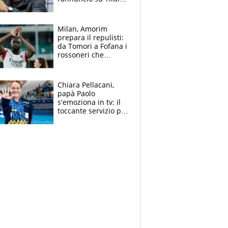
e la risposta su
Bastoni
Milan, Amorim
prepara il repulisti:
da Tomori a Fofana i
rossoneri che
rischiano il “taglio”
Chiara Pellacani,
papà Paolo
s'emoziona in tv: il
toccante servizio per
il TG di LA7 dopo i 5
ori agli Europei