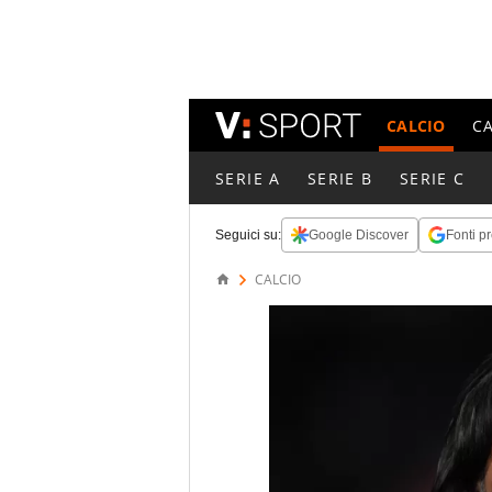
CALCIO
C
SERIE A
SERIE B
SERIE C
Seguici su:
Google Discover
Fonti pr
CALCIO