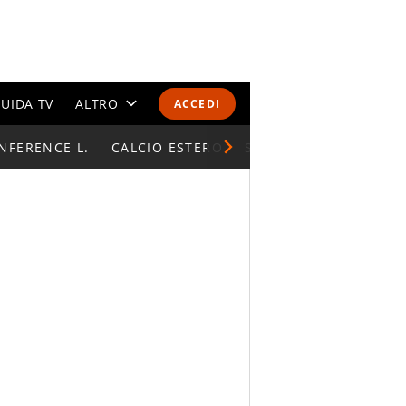
UIDA TV
ALTRO
ACCEDI
NFERENCE L.
CALENDARI E CLASSIFICHE
CALCIO ESTERO
SUPERCOPPA ITALIAN
ALTRI SPORT
MONDIALI 2026
OLIMPIADI
GOSSIP
LIFESTYLE