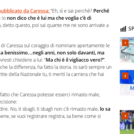
pubblicato da Caressa:
“Eh, sì e sai perché?
Perché
 io
non dico che è lui ma che voglia c’è di
, detto questo, poi sai quante me ne sono arrivate a
SP
 di Caressa sul coraggio di nominare apertamente le
sa benissimo…negli anni, non solo davanti, ma
resti chiedere a lui: “
Ma chi è il vigliacco vero?”
.
he la differenza, ha fatto la storia. Io sarò sempre un
te della Nazionale tu, ti meriti la carriera che hai
ul fatto che Caressa potesse esserci rimasto male,
ecisione:
ire. No, ti sbagli, ti sbagli non c’è rimasto male,
lo sa
bene, se vuoi registrare registra, sa bene come si