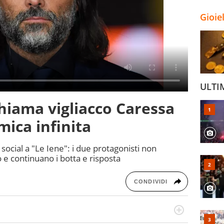
Gioie
ULTI
chiama vigliacco Caressa
mica infinita
i social a "Le Iene": i due protagonisti non
 e continuano i botta e risposta
CONDIVIDI
port in tutte le sfaccettature. Tocca l'apice quando ha