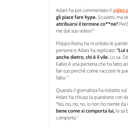
Adani ha poi commentato il
video 
gli piace fare hype.
Scusami, ma se
attribuirsi il termine co**ne?
Però
me dal suo video?
“
Filippo Roma ha ricordato le parole
persone e Adani ha replicato:
“Lui 
anche dietro, chi è il vile.
Lo sa. Dov
Fabio è una persona che ha fatto anc
fan tuo perché come racconti le parti
fatto.
“
Quando il giornalista ha insistito s
Adani ha chiuso la questione con d
“No, no, no, no, io non ho niente da d
bene come si comporta lui,
lo sa 
comporta.”