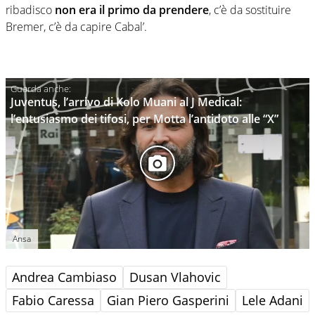
ribadisco
non era il primo da prendere
, c’è da sostituire
Bremer, c’è da capire Cabal’.
Juventus, l’arrivo di Kolo Muani al J Medical:
l’entusiasmo dei tifosi, per Motta l’antidoto alle “X”
Ansa
Andrea Cambiaso
Dusan Vlahovic
Fabio Caressa
Gian Piero Gasperini
Lele Adani