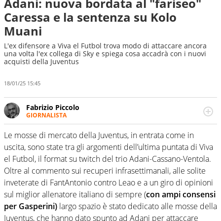
Adani: nuova bordata al "fariseo"
Caressa e la sentenza su Kolo
Muani
L'ex difensore a Viva el Futbol trova modo di attaccare ancora
una volta l'ex collega di Sky e spiega cosa accadrà con i nuovi
acquisti della Juventus
18/01/25 15:45
Fabrizio Piccolo
GIORNALISTA
Nella sua carriera ha seguito numerose manifestazioni
sportive e collaborato con agenzie e testate. Esperienza,
Le mosse di mercato della Juventus, in entrata come in
competenza, conoscenza e memoria storica. Si occupa
uscita, sono state tra gli argomenti dell’ultima puntata di Viva
prevalentemente di calcio
el Futbol, il format su twitch del trio Adani-Cassano-Ventola.
Oltre al commento sui recuperi infrasettimanali, alle solite
inveterate di FantAntonio contro Leao e a un giro di opinioni
sul miglior allenatore italiano di sempre (
con ampi consensi
per Gasperini)
largo spazio è stato dedicato alle mosse della
Juventus, che hanno dato spunto ad Adani per attaccare