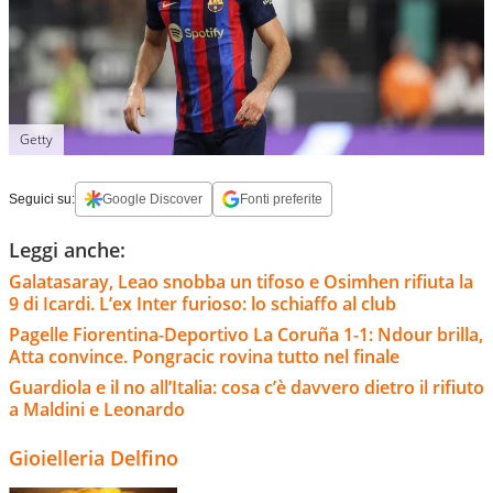
Getty
Seguici su:
Google Discover
Fonti preferite
Leggi anche:
Galatasaray, Leao snobba un tifoso e Osimhen rifiuta la
9 di Icardi. L’ex Inter furioso: lo schiaffo al club
Pagelle Fiorentina-Deportivo La Coruña 1-1: Ndour brilla,
Atta convince. Pongracic rovina tutto nel finale
Guardiola e il no all’Italia: cosa c’è davvero dietro il rifiuto
a Maldini e Leonardo
Gioielleria Delfino