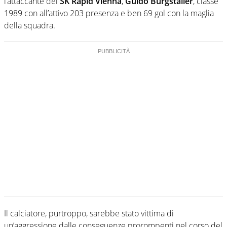
l’attaccante del
SK Rapid Vienna
,
Guido Burgstaller
, classe
1989 con all’attivo 203 presenza e ben 69 gol con la maglia
della squadra.
Il calciatore, purtroppo, sarebbe stato vittima di
un’aggressione dalle conseguenze prorompenti nel corso del