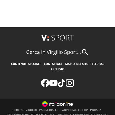
Cerca in Virgilio Sport...
CONTENUTI SPECIALI
CONTATTACI
MAPPA DEL SITO
FEED RSS
ARCHIVIO
LIBERO
VIRGILIO
PAGINEGIALLE
PAGINEGIALLE SHOP
PGCASA
PAGINEBIANCHE
TUTTOCITTÀ
DILEI
SIVIAGGIA
QUIFINANZA
BUONISSIMO