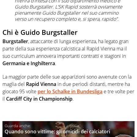
riferirà d’intesa con il suo dipartimento medico e
Guido Burgstaller. L’SK Rapid sosterrà ovviamente
pienamente Guido Burgstaller nel suo cammino
verso un recupero completo e, si spera, rapido”.
Chi è Guido
Burgstaller
Burgstaller
, attaccante di lunga esperienza, ha legato gran
parte della sua esperienza calcistica al Rapid Vienna ma il
suo curriculum annovera importanti contratti e stagioni in
Germania e Inghilterra
.
La maggior parte delle sue apparizioni sono avvenute con la
maglia del
Rapid Vienna
in due periodi distanti, mentre ha
giocato 95 volte
per lo
Schalke
in
Bundesliga
e tre volte per
il
Cardiff City in Championship
.
Quando sono vittime: gli omicidi dei calciatori