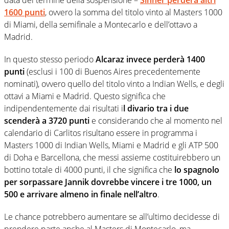
1600 punti
, ovvero la somma del titolo vinto al Masters 1000
di Miami, della semifinale a Montecarlo e dell’ottavo a
Madrid.
In questo stesso periodo
Alcaraz
invece perderà 1400
punti
(esclusi i 100 di Buenos Aires precedentemente
nominati), ovvero quello del titolo vinto a Indian Wells, e degli
ottavi a Miami e Madrid. Questo significa che
indipendentemente dai risultati i
l divario tra i due
scenderà a 3720 punti
e considerando che al momento nel
calendario di Carlitos risultano essere in programma i
Masters 1000 di Indian Wells, Miami e Madrid e gli ATP 500
di Doha e Barcellona, che messi assieme costituirebbero un
bottino totale di 4000 punti, il che significa che
lo spagnolo
per sorpassare Jannik dovrebbe vincere i tre 1000, un
500 e arrivare almeno in finale nell’altro
.
Le chance potrebbero aumentare se all’ultimo decidesse di
prendere parte anche al Masters di Montecarlo, ma