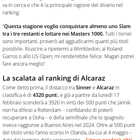
va in cerca e che è la principale ragione del divario nel
ranking:
“
Questa stagione voglio conquistare almeno uno Slam
tra i tre restanti e lottare nei Masters 1000.
Tutti i tornei
sono importanti, proverò ad aggiudicarmi quanti più titoli
possibile. Riuscire a ripetermi a Wimbledon, al Roland
Garros o allo US Open, mi renderebbe felice. Magari potrei
fare ancora meglio”.
La scalata al ranking di Alcaraz
Come detto prima, il distacco tra
Sinner
e
Alcaraz
in
classifica è di
4320 punt
i, e già a partire da lunedì 17
febbraio scenderà a 3920 in virtù dei 500 punti che Jannik
non ha difeso a Rotterdam – confidando di poterli
recuperare a Doha – e della semifinale che lo spagnolo
invece raggiunse a Buenos Aires nel 2024. Oltre ai 500 punti
del titolo vinto l’anno scorso in Olanda, da cui al 4 maggio –
data del termine della sospensione –
Sinner perderà altri