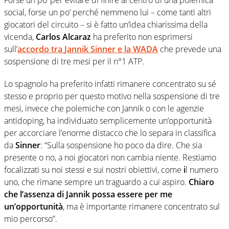
social, forse un po’ perché nemmeno lui
– come tanti altri
giocatori del circuito – si è fatto un’idea chiarissima della
vicenda,
Carlos Alcaraz
ha preferito non esprimersi
sull’
accordo tra
Jannik Sinner
e la
WADA
che prevede una
sospensione di tre mesi per il n°1 ATP.
Lo spagnolo ha preferito infatti rimanere concentrato su sé
stesso e proprio per questo motivo nella sospensione di tre
mesi, invece che polemiche con Jannik o con le agenzie
antidoping, ha individuato semplicemente un’opportunità
per accorciare l’enorme distacco che lo separa in classifica
da
Sinner
: “Sulla sospensione ho poco da dire. Che sia
presente o no, a noi giocatori non cambia niente. Restiamo
focalizzati su noi stessi e sui nostri obiettivi, come
i
l numero
uno, che rimane sempre un traguardo a cui aspiro.
Chiaro
che l’assenza di Jannik possa essere per me
un’opportunità
, ma è importante rimanere concentrato sul
mio percorso”.