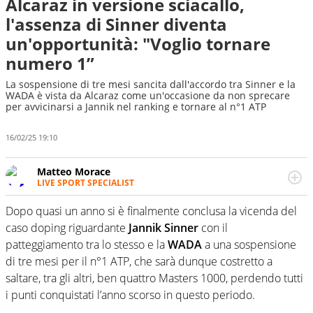
Alcaraz in versione sciacallo,
l'assenza di Sinner diventa
un'opportunità: "Voglio tornare
numero 1”
La sospensione di tre mesi sancita dall'accordo tra Sinner e la
WADA è vista da Alcaraz come un'occasione da non sprecare
per avvicinarsi a Jannik nel ranking e tornare al n°1 ATP
16/02/25 19:10
Matteo Morace
LIVE SPORT SPECIALIST
La multimedialità quale approccio personale e
professionale. Ama raccontare lo sport focalizzando ogni
Dopo quasi un anno si è finalmente conclusa la vicenda del
attenzione sul tempo reale: la verità della dirette non
caso doping riguardante
Jannik
Sinner
con il
sono opinioni ma fatti
patteggiamento tra lo stesso e la
WADA
a una sospensione
di tre mesi per il n°1 ATP, che sarà dunque costretto a
saltare, tra gli altri, ben quattro Masters 1000, perdendo tutti
i punti conquistati l’anno scorso in questo periodo.