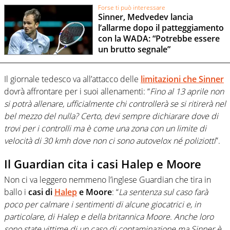
Forse ti può interessare
Sinner, Medvedev lancia
l’allarme dopo il patteggiamento
con la WADA: “Potrebbe essere
un brutto segnale”
Il giornale tedesco va all’attacco delle
limitazioni che Sinner
dovrà affrontare per i suoi allenamenti: “
Fino al 13 aprile non
si potrà allenare, ufficialmente chi controllerà se si ritirerà nel
bel mezzo del nulla? Certo, devi sempre dichiarare dove di
trovi per i controlli ma è come una zona con un limite di
velocità di 30 kmh dove non ci sono autovelox né poliziotti
”.
Il Guardian cita i casi Halep e Moore
Non ci va leggero nemmeno l’inglese Guardian che tira in
ballo i
casi di
Halep
e Moore
: “
La sentenza sul caso farà
poco per calmare i sentimenti di alcune giocatrici e, in
particolare, di Halep e della britannica Moore. Anche loro
sono state vittime di un caso di contaminazione ma Sinner è