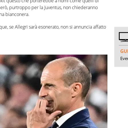
ntikit questo che porterebbe a nomi come quelli di
erò, purtroppo per la Juventus, non chiederanno
ina bianconera.
e, se Allegri sarà esonerato, non si annuncia affatto
GUI
Even