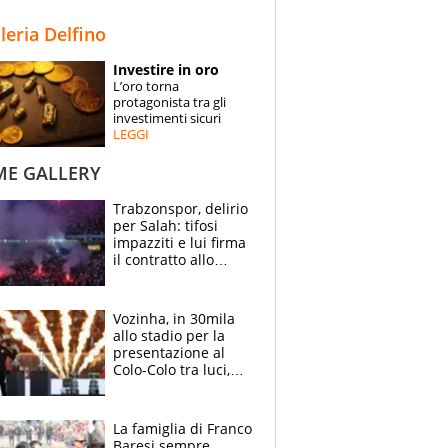
STORIE
lleria Delfino
SPECIALI
Investire in oro
L’oro torna
ESPERTI
protagonista tra gli
investimenti sicuri
LEGGI
CONTATTI
ME GALLERY
Trabzonspor, delirio
per Salah: tifosi
impazziti e lui firma
il contratto allo
stadio
Vozinha, in 30mila
allo stadio per la
presentazione al
Colo-Colo tra luci,
spettacolo, elicotteri
e paracadutisti
La famiglia di Franco
Baresi sempre