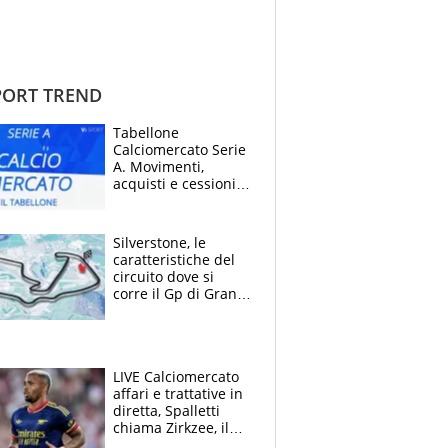
ORT TREND
Tabellone
Calciomercato Serie
A. Movimenti,
acquisti e cessioni:
estate 2026-27
Silverstone, le
caratteristiche del
circuito dove si
corre il Gp di Gran
Bretagna del
Motomondiale
LIVE Calciomercato
affari e trattative in
diretta, Spalletti
chiama Zirkzee, il
Milan valuta il