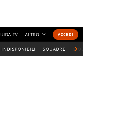
UIDA TV
ALTRO
ACCEDI
INDISPONIBILI
CALENDARI E CLASSIFICHE
SQUADRE
GIOCATORI SERIE A
ALTRI SPORT
MONDIALI 2026
OLIMPIADI
GOSSIP
LIFESTYLE