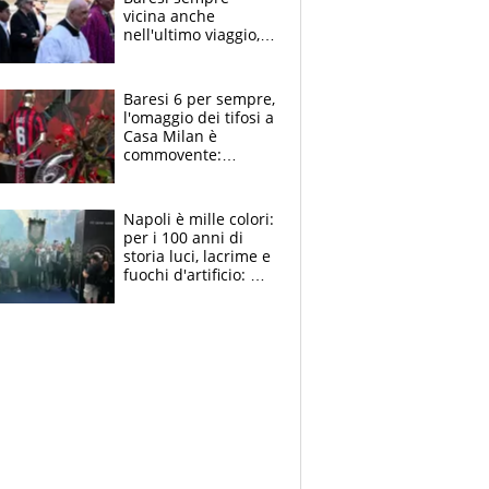
vicina anche
nell'ultimo viaggio,
la moglie Maura, i
figli e i suoi cari
circondati
Baresi 6 per sempre,
dall'affetto dei tifosi
l'omaggio dei tifosi a
Casa Milan è
commovente:
maglie, bandiere,
sciarpe, lacrime e
bigliettini
Napoli è mille colori:
per i 100 anni di
storia luci, lacrime e
fuochi d'artificio: De
Laurentiis salta al
coro anti-Juve