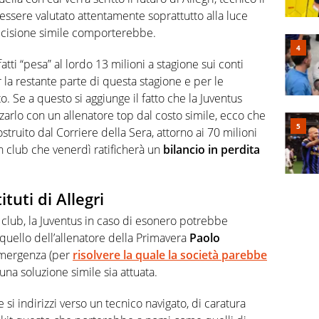
essere valutato attentamente soprattutto alla luce
cisione simile comporterebbe.
fatti “pesa” al lordo 13 milioni a stagione sui conti
r la restante parte di questa stagione e per le
. Se a questo si aggiunge il fatto che la Juventus
rlo con un allenatore top dal costo simile, ecco che
struito dal Corriere della Sera, attorno ai 70 milioni
n club che venerdì ratificherà un
bilancio in perdita
ituti di Allegri
 club, la Juventus in caso di esonero potrebbe
quello dell’allenatore della Primavera
Paolo
’emergenza (per
risolvere la quale la società parebbe
e una soluzione simile sia attuata.
si indirizzi verso un tecnico navigato, di caratura