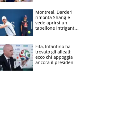
ritorno di Brahim
Diaz
Montreal, Darderi
rimonta Shang e
vede aprirsi un
tabellone intrigante:
"Penso solo a
Borges, ma sono
felice del mio livello"
Fifa, Infantino ha
trovato gli alleati:
ecco chi appoggia
ancora il presidente
che spera di essere
rieletto