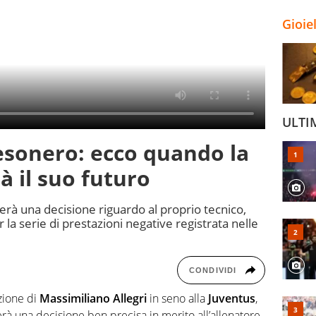
Gioie
ULTI
 esonero: ecco quando la
à il suo futuro
erà una decisione riguardo al proprio tecnico,
r la serie di prestazioni negative registrata nelle
CONDIVIDI
zione di
Massimiliano Allegri
in seno alla
Juventus
,
à una decisione ben precisa in merito all’allenatore