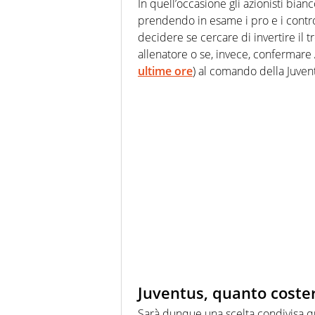
In quell’occasione gli azionisti bian
prendendo in esame i pro e i contro
decidere se cercare di invertire il
allenatore o se, invece, confermare A
ultime ore
) al comando della Juven
Juventus, quanto coster
Sarà dunque una scelta condivisa quel