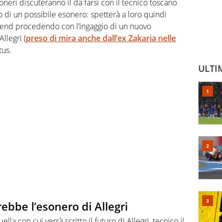
coneri discuteranno il da farsi con il tecnico toscano
 di un possibile esonero: spetterà a loro quindi
 trend procedendo con l’ingaggio di un nuovo
llegri (
preso di mira anche dall’ex Zakaria nelle
tus.
ULTI
ebbe l’esonero di Allegri
la con cui verrà scritto il futuro di Allegri, tecnico il