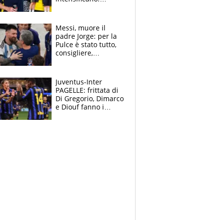
Pogacar, niente
Sanremo nel 2027:
vuole la Roubaix
Messi, muore il
padre Jorge: per la
Pulce è stato tutto,
consigliere,
manager, amico e
capofamiglia
Juventus-Inter
PAGELLE: frittata di
Di Gregorio, Dimarco
e Diouf fanno i
bianconeri piccoli
piccoli, Ylildiz
scompare, Kolo fa
sperare