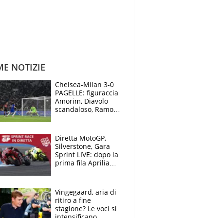
ME NOTIZIE
Chelsea-Milan 3-0
PAGELLE: figuraccia
Amorim, Diavolo
scandaloso, Ramos
già rimandato
Diretta MotoGP,
Silverstone, Gara
Sprint LIVE: dopo la
prima fila Aprilia
cerca il colpaccio
Vingegaard, aria di
ritiro a fine
stagione? Le voci si
intensificano.