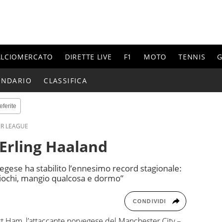
ALCIOMERCATO
DIRETTE LIVE
F1
MOTO
TENNIS
G
ENDARIO
CLASSIFICA
eferite
ER LEAGUE
 Erling Haaland
egese ha stabilito l’ennesimo record stagionale:
giochi, mangio qualcosa e dormo”
CONDIVIDI
est Ham, l’attaccante norvegese del Manchester City –