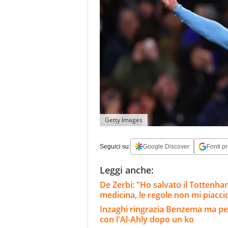
Getty Images
Seguici su:
Google Discover
Fonti pr
Leggi anche:
De Zerbi: "Ho salvato il Tottenh
medicina, le regole non mi piacc
Inzaghi ringrazia Benzema ma per 
con l'Al-Ahly dopo un ko