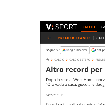
CALCIO
C
PREMIER LEAGUE
CAL
Seguici su:
Google Discover
Fonti pr
CALCIO
CALCIO ESTERO
PREMI
Altro record per
Dopo la rete al West Ham il norv
“Ora vado a casa, gioco ai video
04/05/23 11:55
Dopo la rete realizzata contro il W