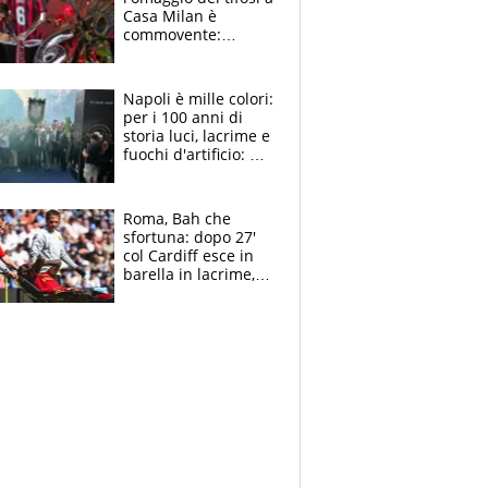
Casa Milan è
commovente:
maglie, bandiere,
sciarpe, lacrime e
bigliettini
Napoli è mille colori:
per i 100 anni di
storia luci, lacrime e
fuochi d'artificio: De
Laurentiis salta al
coro anti-Juve
Roma, Bah che
sfortuna: dopo 27'
col Cardiff esce in
barella in lacrime,
Dybala rigore da
schiaffi, i giallorossi
prendono 3 gol in
45'