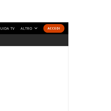
UIDA TV
ALTRO
ACCEDI
CALENDARI E CLASSIFICHE
ALTRI SPORT
MONDIALI 2026
OLIMPIADI
GOSSIP
LIFESTYLE