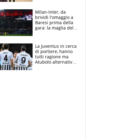
reggiseni delle
atlete
Milan-Inter, da
brividi l'omaggio a
Baresi prima della
gara: la maglia del
capitano a
centrocampo
La Juventus in cerca
di portiere, hanno
tutti ragione ma
Atubolo alternativa
a Vicario non regge
e la soluzione
rimane Milinkovic-
Savic