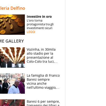
STORIE
lleria Delfino
SPECIALI
Investire in oro
L’oro torna
ESPERTI
protagonista tra gli
investimenti sicuri
LEGGI
CONTATTI
ME GALLERY
Vozinha, in 30mila
allo stadio per la
presentazione al
Colo-Colo tra luci,
spettacolo, elicotteri
e paracadutisti
La famiglia di Franco
Baresi sempre
vicina anche
nell'ultimo viaggio,
la moglie Maura, i
figli e i suoi cari
circondati
Baresi 6 per sempre,
dall'affetto dei tifosi
l'omaggio dei tifosi a