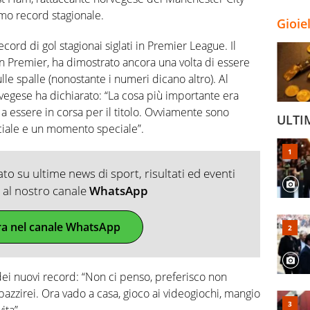
imo record stagionale.
Gioie
cord di gol stagionai siglati in Premier League. Il
in Premier, ha dimostrato ancora una volta di essere
lle spalle (nonostante i numeri dicano altro). Al
rvegese ha dichiarato: “La cosa più importante era
a essere in corsa per il titolo. Ovviamente sono
ULTI
eciale e un momento speciale”.
o su ultime news di sport, risultati ed eventi
ti al nostro canale
WhatsApp
ra nel canale WhatsApp
dei nuovi record: “Non ci penso, preferisco non
pazzirei. Ora vado a casa, gioco ai videogiochi, mangio
ita”.