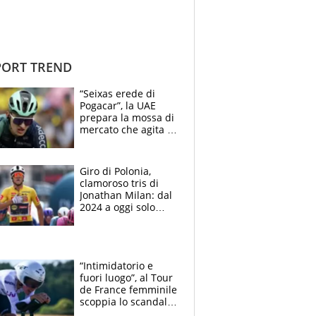
ORT TREND
“Seixas erede di
Pogacar”, la UAE
prepara la mossa di
mercato che agita la
Francia. Ciccone,
che beffa alla Vuelta
a Burgos
Giro di Polonia,
clamoroso tris di
Jonathan Milan: dal
2024 a oggi solo
Pogacar ha vinto più
di lui. Bene Romele
e Skerl
“Intimidatorio e
fuori luogo”, al Tour
de France femminile
scoppia lo scandalo:
un uomo controlla i