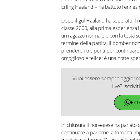
Erling Haaland – ha battuto l’ennes
Dopo il gol Haaland ha superato il re
classe 2000, alla prima esperienza 
un ragazzo normale e con la testa su
termine della partita, il bomber no
prendere i tre punti per continuare 
orgoglioso e felice: è una notte sp
Vuoi essere sempre aggiornat
live? Iscrivi
Ent
In chiusura il norvegese ha parlato 
continuare a parlarne, altrimenti im
qualcosa e dormo. Questa è la mia v