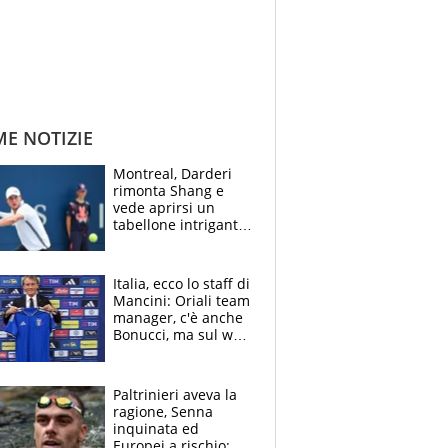
ME NOTIZIE
Montreal, Darderi
rimonta Shang e
vede aprirsi un
tabellone intrigante:
"Penso solo a
Borges, ma sono
felice del mio livello"
Italia, ecco lo staff di
Mancini: Oriali team
manager, c'è anche
Bonucci, ma sul web
infuria la polemica
Paltrinieri aveva la
ragione, Senna
inquinata ed
Europei a rischio: