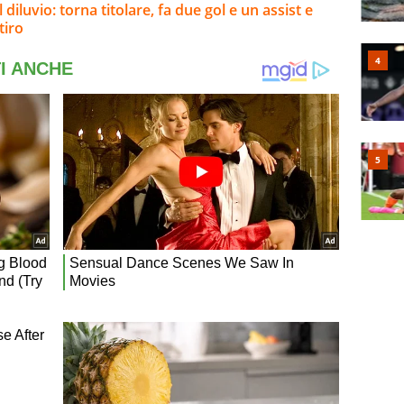
 diluvio: torna titolare, fa due gol e un assist e
tiro