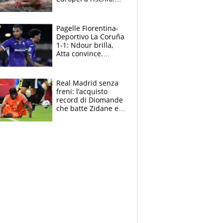
allenamenti fermi,
cosa succede
adesso
Pagelle Fiorentina-
Deportivo La Coruña
1-1: Ndour brilla,
Atta convince.
Pongracic rovina
tutto nel finale
Real Madrid senza
freni: l’acquisto
record di Diomande
che batte Zidane e
Ronaldo. Vinicius
rinnova: le cifre