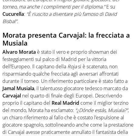
torneo, ma anche i complimenti per il diploma.”
E su
Cucurella
:
“È riuscito a diventare più famoso di David
Bisbal”.
Morata presenta Carvajal: la frecciata a
Musiala
Alvaro Morata
è stato il vero e proprio showman dei
festeggiamenti sul palco di Madrid per la vittoria
dell’Europeo. Il capitano della
Roja
si è scatenato, non
risparmiando qualche frecciata agli avversari affrontati
durante il torneo. Un riferimento particolare è stato fatto a
Jamal
Musiala
, il talentuoso giocatore tedesco marcato da
Carvajal
nel quarto di finale degli Europei. Descrivendo
proprio il capitano del
Real
Madrid
come il miglior terzino
del mondo, Morata ha esclamato:
“¿Dónde estás, Musiala?”
,
un chiaro riferimento al fallo che è costato l’espulsione al
giocatore spagnolo, sottolineando anche come la prestazione
di Carvajal avesse praticamente annullato il fantasista della