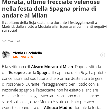
Morata, ultime frecciate velenose
nella festa della Spagna prima di
andare al Milan
Il capitano della Roja scatenato durante i festeggiamenti a
Madrid: dallo sfottò a Musiala alla risposta ai commenti negativi
sui social
16/07/24 10:49
Ylenia Cucciniello
GIORNALISTA
Appassionatissima di tutto lo sport: scrive di calcio
giocato ma non rinuncia allo sguardo sull'extra campo,
È la settimana di
Alvaro Morata
al
Milan
. Dopo la vittoria
dove spesso si trovano risposte che il rettangolo verde
dell’
Europeo
con la
Spagna
, il capitano della
Roja
ha potuto
non riesce a restituire
concentrarsi sul suo futuro, che è ormai destinato a tingersi
di rossonero. Durante i festeggiamenti per il titolo con la
nazionale spagnola, l’attaccante non ha esitato a lanciare
qualche frecciata agli avversari. Non sono mancati anche
screzi sui social, dove Morata è stato criticato per aver
esposto la bandiera dell’
Atletico Madrid
durante la festa.