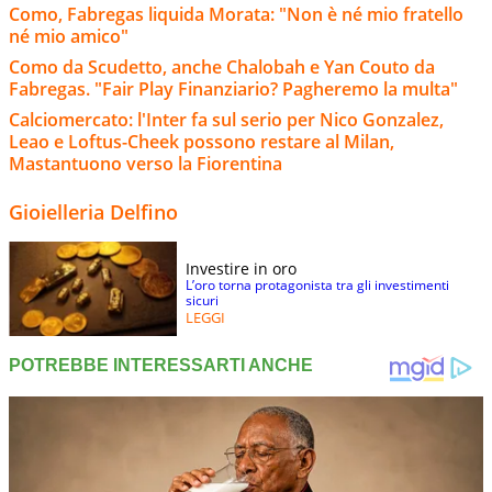
Como, Fabregas liquida Morata: "Non è né mio fratello
né mio amico"
Como da Scudetto, anche Chalobah e Yan Couto da
Fabregas. "Fair Play Finanziario? Pagheremo la multa"
Calciomercato: l'Inter fa sul serio per Nico Gonzalez,
Leao e Loftus-Cheek possono restare al Milan,
Mastantuono verso la Fiorentina
Gioielleria Delfino
Investire in oro
L’oro torna protagonista tra gli investimenti
sicuri
LEGGI