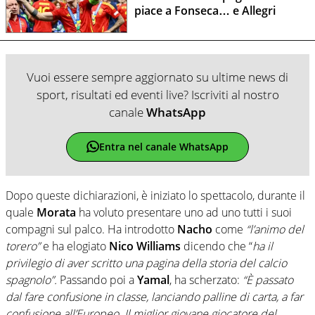
piace a Fonseca… e Allegri
Vuoi essere sempre aggiornato su ultime news di
sport, risultati ed eventi live? Iscriviti al nostro
canale
WhatsApp
Entra nel canale WhatsApp
Dopo queste dichiarazioni, è iniziato lo spettacolo, durante il
quale
Morata
ha voluto presentare uno ad uno tutti i suoi
compagni sul palco. Ha introdotto
Nacho
come
“l’animo del
torero”
e ha elogiato
Nico
Williams
dicendo che “
ha il
privilegio di aver scritto una pagina della storia del calcio
spagnolo”.
Passando poi a
Yamal
, ha scherzato:
“È passato
dal fare confusione in classe, lanciando palline di carta, a far
confusione all’Europeo. Il miglior giovane giocatore del