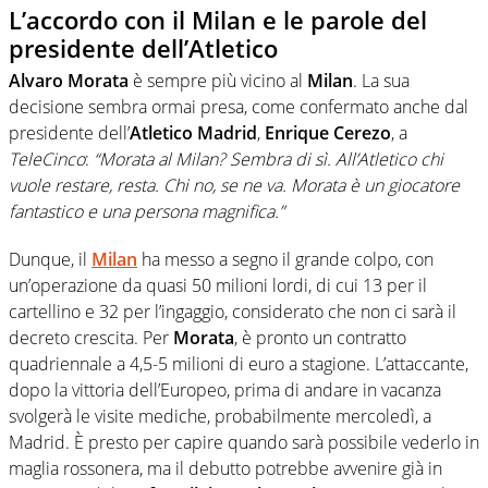
L’accordo con il Milan e le parole del
presidente dell’Atletico
Alvaro Morata
è sempre più vicino al
Milan
. La sua
decisione sembra ormai presa, come confermato anche dal
presidente dell’
Atletico Madrid
,
Enrique Cerezo
, a
TeleCinco
:
“Morata al Milan? Sembra di sì. All’Atletico chi
vuole restare, resta. Chi no, se ne va. Morata è un giocatore
fantastico e una persona magnifica.”
Dunque, il
Milan
ha messo a segno il grande colpo, con
un’operazione da quasi 50 milioni lordi, di cui 13 per il
cartellino e 32 per l’ingaggio, considerato che non ci sarà il
decreto crescita. Per
Morata
, è pronto un contratto
quadriennale a 4,5-5 milioni di euro a stagione. L’attaccante,
dopo la vittoria dell’Europeo, prima di andare in vacanza
svolgerà le visite mediche, probabilmente mercoledì, a
Madrid. È presto per capire quando sarà possibile vederlo in
maglia rossonera, ma il debutto potrebbe avvenire già in