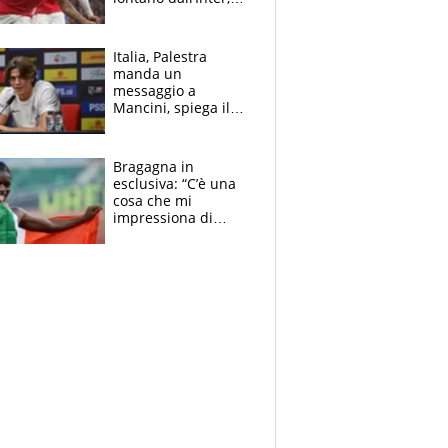
delirio Mastantuono,
Juve su Trubin. Il
tabellone
Italia, Palestra
manda un
messaggio a
Mancini, spiega il
motivo del no
all’Inter e lancia
l'alleanza con
Bragagna in
Donnarumma
esclusiva: “C’è una
cosa che mi
impressiona di
Doualla. Jacobs?
Ecco come è rinato”.
E svela la sorpresa
agli Europei