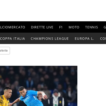
ALCIOMERCATO
DIRETTE LIVE
F1
MOTO
TENNIS
G
COPPA ITALIA
CHAMPIONS LEAGUE
EUROPA L.
CO
eferite