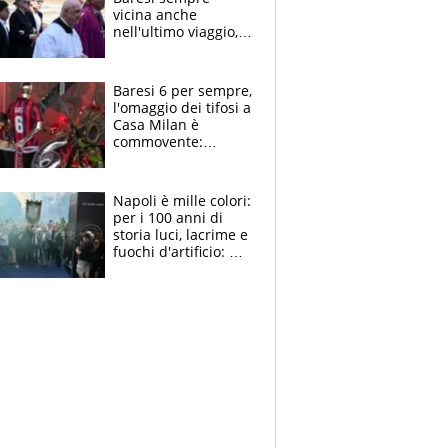
vicina anche
nell'ultimo viaggio,
la moglie Maura, i
figli e i suoi cari
circondati
Baresi 6 per sempre,
dall'affetto dei tifosi
l'omaggio dei tifosi a
Casa Milan è
commovente:
maglie, bandiere,
sciarpe, lacrime e
bigliettini
Napoli è mille colori:
per i 100 anni di
storia luci, lacrime e
fuochi d'artificio: De
Laurentiis salta al
coro anti-Juve