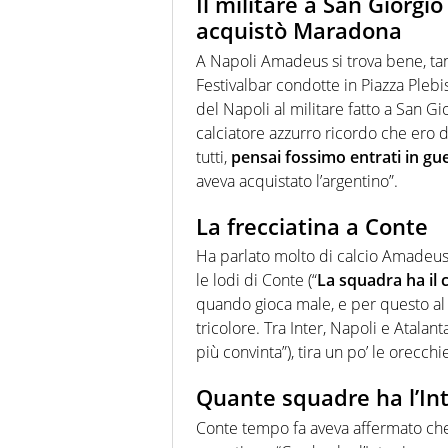
Il militare a San Giorg
acquistò Maradona
A Napoli Amadeus si trova bene, tante
Festivalbar condotte in Piazza Plebi
del Napoli al militare fatto a San G
calciatore azzurro ricordo che ero
tutti,
pensai fossimo entrati in g
aveva acquistato l’argentino”.
La frecciatina a Conte
Ha parlato molto di calcio Amadeu
le lodi di Conte (“
La squadra ha il c
quando gioca male, e per questo al 
tricolore. Tra Inter, Napoli e Atala
più convinta”), tira un po’ le orecch
Quante squadre ha l’In
Conte tempo fa aveva affermato ch