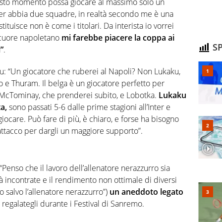
uesto momento possa giocare al massimo solo un
nter abbia due squadre, in realtà secondo me è una
ostituisce non è come i titolari. Da interista io vorrei
l cuore napoletano
mi farebbe piacere la coppa ai
SP
”
.
u: “Un giocatore che ruberei al Napoli? Non Lukaku,
o e Thuram. Il belga è un giocatore perfetto per
 McTominay, che prenderei subito, e Lobotka.
Lukaku
a,
sono passati 5-6 dalle prime stagioni all’Inter e
ocare. Può fare di più, è chiaro, e forse ha bisogno
 attacco per dargli un maggiore supporto”.
(“Penso che il lavoro dell’allenatore nerazzurro sia
coltà incontrate e il rendimento non ottimale di diversi
o salvo l’allenatore nerazzurro”)
un aneddoto legato
regalategli durante i Festival di Sanremo.