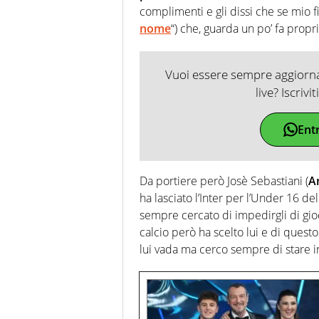
complimenti e gli dissi che se mio f
nome
“) che, guarda un po’ fa propri
Vuoi essere sempre aggiornat
live? Iscrivi
Ent
Da portiere però Josè Sebastiani (
A
ha lasciato l’Inter per l’Under 16 del
sempre cercato di impedirgli di gioc
calcio però ha scelto lui e di quest
lui vada ma cerco sempre di stare in