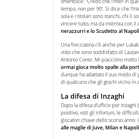
smentisce: “Credo che l’Inter in q
tempo, non per 90′. Si dice che l’I
sola e i titolari sono stanchi, chi li s
vincere tutto, ma da interista con i
nerazzurri e lo Scudetto al Napoli
Una frecciatina c’è anche per Lukak
visto che sono soddisfatto di Lautar
Antonio Conte. Mi piacciono molto
ormai gioca molto spalle alla port
dunque ha adattato il suo modo di gi
di qualcuno che gli giochi vicino in
La difesa di Inzaghi
Dopo la difesa d’ufficio per Inzaghi 
positivo, visti gli infortuni, le diffi
giocatori chiave dello scorso anno. I
alle maglie di Juve, Milan e Napoli