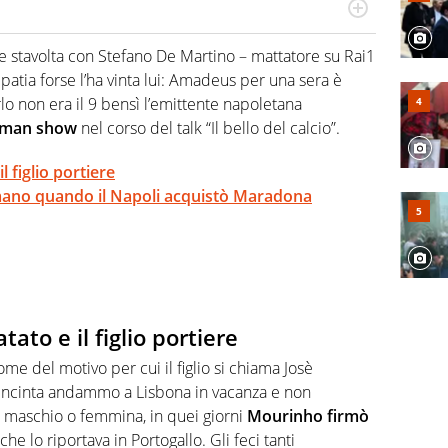
numerose manifestazioni sportive e collaborato con
, competenza, conoscenza e memoria storica. Si occupa
che stavolta con Stefano De Martino – mattatore su Rai1
mpatia forse l’ha vinta lui: Amadeus per una sera è
lo non era il 9 bensì l’emittente napoletana
e man show
nel corso del talk “Il bello del calcio”.
 figlio portiere
remano quando il Napoli acquistò Maradona
ato e il figlio portiere
come del motivo per cui il figlio si chiama Josè
incinta andammo a Lisbona in vacanza e non
a maschio o femmina, in quei giorni
Mourinho firmò
he lo riportava in Portogallo. Gli feci tanti