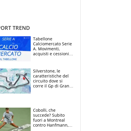
ORT TREND
Tabellone
Calciomercato Serie
A. Movimenti,
acquisti e cessioni:
estate 2026-27
Silverstone, le
caratteristiche del
circuito dove si
corre il Gp di Gran
Bretagna del
Motomondiale
Cobolli, che
succede? Subito
fuori a Montreal
contro Hanfmann,
per Flavio è tutta