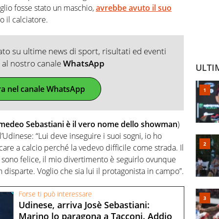
iglio fosse stato un maschio,
avrebbe avuto il suo
o il calciatore.
o su ultime news di sport, risultati ed eventi
ti al nostro canale
WhatsApp
ULTI
ra nel canale WhatsApp
medeo Sebastiani è il vero nome dello showman
)
l’Udinese: “Lui deve inseguire i suoi sogni, io ho
are a calcio perché la vedevo difficile come strada. Il
o sono felice, il mio divertimento è seguirlo ovunque
 disparte. Voglio che sia lui il protagonista in campo”.
Forse ti può interessare
Udinese, arriva Josè Sebastiani:
Marino lo paragona a Tacconi. Addio