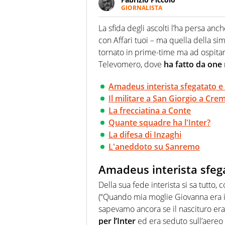
GIORNALISTA
Nella sua carriera ha seguito 
agenzie e testate. Esperienza
La sfida degli ascolti l’ha persa an
prevalentemente di calcio
con Affari tuoi – ma quella della si
tornato in prime-time ma ad ospitar
Televomero, dove
ha fatto da on
Amadeus interista sfegatato e il
Il militare a San Giorgio a C
La frecciatina a Conte
Quante squadre ha l'Inter?
La difesa di Inzaghi
L'aneddoto su Sanremo
Amadeus interista sfegat
Della sua fede interista si sa tutto, 
(“Quando mia moglie Giovanna era 
sapevamo ancora se il nascituro er
per l’Inter
ed era seduto sull’aereo c