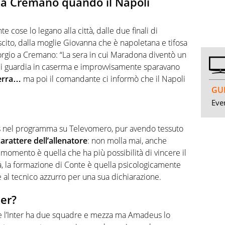
io a Cremano quando il Napoli
 cose lo legano alla città, dalle due finali di
scito, dalla moglie Giovanna che è napoletana e tifosa
iorgio a Cremano: “La sera in cui Maradona diventò un
 di guardia in caserma e improvvisamente sparavano
uerra…
ma poi il comandante ci informò che il Napoli
GUI
Even
s nel programma su Televomero, pur avendo tessuto
arattere dell’allenatore
: non molla mai, anche
momento è quella che ha più possibilità di vincere il
nta, la formazione di Conte è quella psicologicamente
ie al tecnico azzurro per una sua dichiarazione.
ter?
e l’Inter ha due squadre e mezza ma Amadeus lo