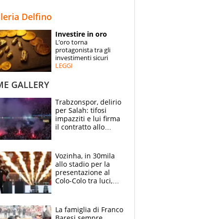
STORIE
lleria Delfino
SPECIALI
Investire in oro
L’oro torna
ESPERTI
protagonista tra gli
investimenti sicuri
LEGGI
CONTATTI
ME GALLERY
Trabzonspor, delirio
per Salah: tifosi
impazziti e lui firma
il contratto allo
stadio
Vozinha, in 30mila
allo stadio per la
presentazione al
Colo-Colo tra luci,
spettacolo, elicotteri
e paracadutisti
La famiglia di Franco
Baresi sempre