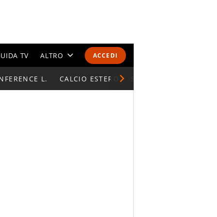
UIDA TV
ALTRO
ACCEDI
NFERENCE L.
CALENDARI E CLASSIFICHE
CALCIO ESTERO
SUPERCOPPA ITALIAN
ALTRI SPORT
MONDIALI 2026
OLIMPIADI
GOSSIP
LIFESTYLE