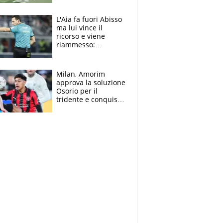
colpa della tosse
L'Aia fa fuori Abisso
ma lui vince il
ricorso e viene
riammesso:
continua momento
nero per gli arbitri
Milan, Amorim
approva la soluzione
Osorio per il
tridente e conquista
Jashari: la frecciata
dello svizzero all'ex
Allegri