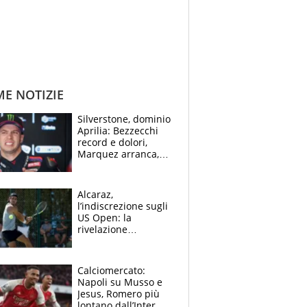
ME NOTIZIE
Silverstone, dominio
Aprilia: Bezzecchi
record e dolori,
Marquez arranca,
Bagnaia cade ed è
fuori dalla top 10
Alcaraz,
l’indiscrezione sugli
US Open: la
rivelazione
dell’amico
giornalista e il piano
B. Rune verso la
Calciomercato:
rinuncia
Napoli su Musso e
Jesus, Romero più
lontano dall’Inter,