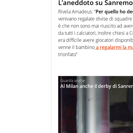
L’aneddoto su Sanremo
Rivela Amadeus: “
Per quello ho d
venivano regalate divise di squadre 
è che non sono mai riuscito ad avere
da tutti i calciatori, inoltre chiesi
era difficile avere giocatori dispon
venne il bambino
a regalarmi la ma
trionfato”
Al Milan anche il derby di Sanr