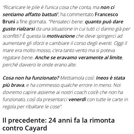
“Ricaricare le pile è l’unica cosa che conta, ma
non ci
sentiamo affatto battuti
”
, ha commentato
Francesco
Bruni
a fine giornata.
“Pensateci bene:
quanto può dare
gusto rialzarsi
da una situazione in cui tutti ci danno già per
sconfitti? È questa la
motivazione
che deve spingerci ad
aumentare gli sforzi e cambiare il corso degli eventi. Oggi il
mare era molto mosso, c’era tanto vento ma si poteva
regatare bene.
Anche se eravamo veramente al limite
,
perché davvero le onde erano alte.
Cosa non ha funzionato?
Mettiamola così:
Ineos è stata
più brava
, e ha commesso qualche errore in meno. Noi
dovremo capire assieme ai nostri coach cos’è che non ha
funzionato, così da presentarci
venerdì
con tutte le carte in
regola per ribaltare le cose”.
Il precedente: 24 anni fa la rimonta
contro Cayard