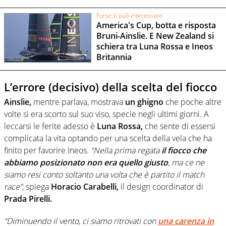
Forse ti può interessare
America's Cup, botta e risposta
Bruni-Ainslie. E New Zealand si
schiera tra Luna Rossa e Ineos
Britannia
L’errore (decisivo) della scelta del fiocco
Ainslie,
mentre parlava, mostrava
un ghigno
che poche altre
volte si era scorto sul suo viso, specie negli ultimi giorni. A
leccarsi le ferite adesso è
Luna Rossa,
che sente di essersi
complicata la vita optando per una scelta della vela che ha
finito per favorire Ineos.
“Nella prima regata
il fiocco che
abbiamo posizionato non era quello giusto
, ma ce ne
siamo resi conto soltanto una volta che è partito il match
race”
, spiega
Horacio Carabelli,
il design coordinator di
Prada Pirelli.
“Diminuendo il vento, ci siamo ritrovati con
una carenza in