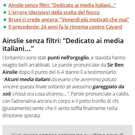
Ainslie senza filtri: "Dedicato ai media italiani..."
L'errore (decisivo) della scelta del fiocco
Bruni ci crede ancora: "Venerdì più motivati che mai"
Il precedente: 24 anni fa la rimonta contro Cayard
Ainslie senza filtri: “Dedicato ai media
italiani…”
I britannici sono stati
punti nell’orgoglio
, e stavolta hanno
reagito belli arrabbiati. Le parole pronunciate da
Sir Ben
Ainslie
dopo il punto del 6-4 stanno lì a testimoniarlo:
“
Alcuni media italiani
dicevano che avremmo potuto
vincere questa finale soltanto se avessimo
gareggiato da
soli
, chissà ora cosa diranno…”.
Parole pronunciate a caldo,
con l’adrenalina ancora in corpo e il petto tronfio di chi
(giustamente) sente che il vento soffia finalmente nella
direzione sperata.
Vuoi essere sempre aggiornato su ultime news di