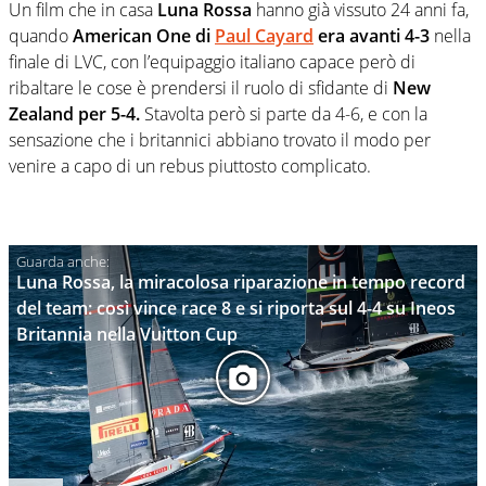
Un film che in casa
Luna Rossa
hanno già vissuto 24 anni fa,
quando
American One di
Paul Cayard
era avanti 4-3
nella
finale di LVC, con l’equipaggio italiano capace però di
ribaltare le cose è prendersi il ruolo di sfidante di
New
Zealand per 5-4.
Stavolta però si parte da 4-6, e con la
sensazione che i britannici abbiano trovato il modo per
venire a capo di un rebus piuttosto complicato.
Luna Rossa, la miracolosa riparazione in tempo record
del team: così vince race 8 e si riporta sul 4-4 su Ineos
Britannia nella Vuitton Cup