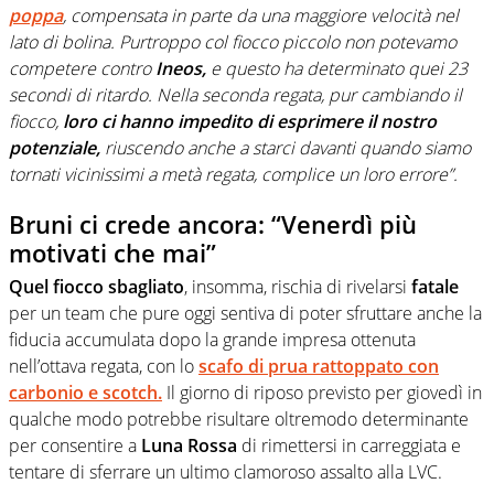
poppa
, compensata in parte da una maggiore velocità nel
lato di bolina. Purtroppo col fiocco piccolo non potevamo
competere contro
Ineos,
e questo ha determinato quei 23
secondi di ritardo. Nella seconda regata, pur cambiando il
fiocco,
loro ci hanno impedito di esprimere il nostro
potenziale,
riuscendo anche a starci davanti quando siamo
tornati vicinissimi a metà regata, complice un loro errore”.
Bruni ci crede ancora: “Venerdì più
motivati che mai”
Quel fiocco sbagliato
, insomma, rischia di rivelarsi
fatale
per un team che pure oggi sentiva di poter sfruttare anche la
fiducia accumulata dopo la grande impresa ottenuta
nell’ottava regata, con lo
scafo di prua rattoppato con
carbonio e scotch.
Il giorno di riposo previsto per giovedì in
qualche modo potrebbe risultare oltremodo determinante
per consentire a
Luna Rossa
di rimettersi in carreggiata e
tentare di sferrare un ultimo clamoroso assalto alla LVC.