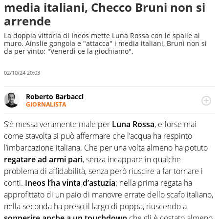
media italiani, Checco Bruni non si
arrende
La doppia vittoria di Ineos mette Luna Rossa con le spalle al
muro. Ainslie gongola e "attacca" i media italiani, Bruni non si
da per vinto: "Venerdì ce la giochiamo".
02/10/24 20:03
Roberto Barbacci
GIORNALISTA
Giornalista (pubblicista) sportivo a tutto campo, è il
tuttologo di Virgilio Sport. Provate a chiedergli di boxe, di
S’è messa veramente male per
Luna Rossa
, e forse mai
scherma, di volley o di curling: ve ne farà innamorare
come stavolta si può affermare che l’acqua ha respinto
l’imbarcazione italiana. Che per una volta almeno ha potuto
regatare ad armi pari
, senza incappare in qualche
problema di affidabilità, senza però riuscire a far tornare i
conti.
Ineos l’ha vinta d’astuzia
: nella prima regata ha
approfittato di un paio di manovre errate dello scafo italiano,
nella seconda ha preso il largo di poppa, riuscendo a
sopperire anche a un touchdown
che gli è costato almeno