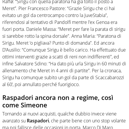
Raffø: “Sirigu con quella paratona ha già tolto il posto a
Meret”. Pier Francesco Pastore: “Grazie Sirigu che ci hai
evitato un gol da centrocampo contro la JuveStabia”,
riferendosi al tentativo di Pandolfi mentre l’ex Genoa era
fuori porta. Daniele Massa: “Meret per fare la parata di sirigu
si sarebbe rotto la spina dorsale”. Anna Maria: “Paratona di
Sirigu. Meret ‘o pigliava? Punto di domanda”. Ed ancora
D’Ausilio: “Comunque Sirigu è bello carico. Ha effettuato due
ottimi interventi grazie a scatti di reni non indifferenti”, ed
infine Salvatore Sdino: “Ha dato più urla Sirigu in 60 minuti di
allenamento che Meret in 4 anni di partite”. Per la cronaca,
Sirigu ha comunque subito un gol da parte di Scaccabarozzi
al 60’, poi annullato perché fuorigioco.
Raspadori ancora non a regime, così
come Simeone
Tornando ai nuovi acquisti, qualche dubbio invece viene
avanzato su
Raspadori
, che parte bene con uno stop volante
ma poi fallisce delle occasioni in porta. Marco Di Maro