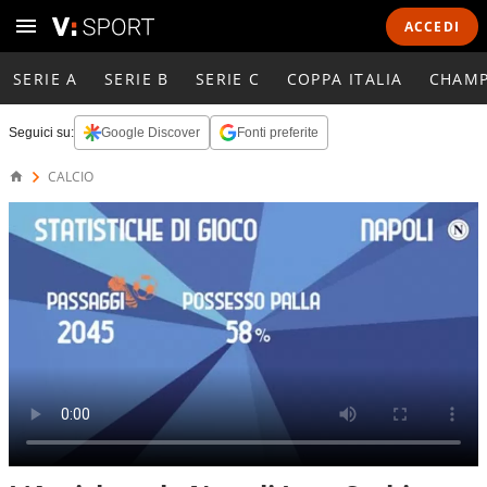
ACCEDI
SERIE A
SERIE B
SERIE C
COPPA ITALIA
CHAMP
Seguici su:
Google Discover
Fonti preferite
CALCIO