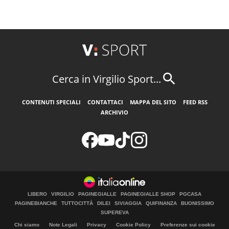
Cerca in Virgilio Sport...
CONTENUTI SPECIALI
CONTATTACI
MAPPA DEL SITO
FEED RSS
ARCHIVIO
LIBERO
VIRGILIO
PAGINEGIALLE
PAGINEGIALLE SHOP
PGCASA
PAGINEBIANCHE
TUTTOCITTÀ
DILEI
SIVIAGGIA
QUIFINANZA
BUONISSIMO
SUPEREVA
Chi siamo
Note Legali
Privacy
Cookie Policy
Preferenze sui cookie