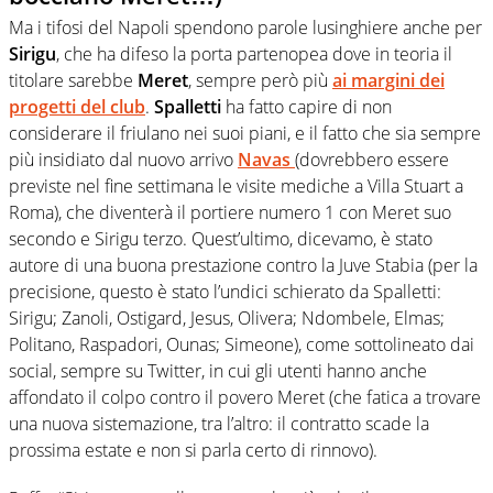
Ma i tifosi del Napoli spendono parole lusinghiere anche per
Sirigu
, che ha difeso la porta partenopea dove in teoria il
titolare sarebbe
Meret
, sempre però più
ai margini dei
progetti del club
.
Spalletti
ha fatto capire di non
considerare il friulano nei suoi piani, e il fatto che sia sempre
più insidiato dal nuovo arrivo
Navas
(dovrebbero essere
previste nel fine settimana le visite mediche a Villa Stuart a
Roma), che diventerà il portiere numero 1 con Meret suo
secondo e Sirigu terzo. Quest’ultimo, dicevamo, è stato
autore di una buona prestazione contro la Juve Stabia (per la
precisione, questo è stato l’undici schierato da Spalletti:
Sirigu; Zanoli, Ostigard, Jesus, Olivera; Ndombele, Elmas;
Politano, Raspadori, Ounas; Simeone), come sottolineato dai
social, sempre su Twitter, in cui gli utenti hanno anche
affondato il colpo contro il povero Meret (che fatica a trovare
una nuova sistemazione, tra l’altro: il contratto scade la
prossima estate e non si parla certo di rinnovo).