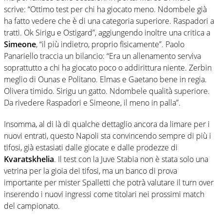
scrive: “Ottimo test per chi ha giocato meno. Ndombele già
ha fatto vedere che è di una categoria superiore. Raspadori a
tratti. Ok Sirigu e Ostigard”, aggiungendo inoltre una critica a
Simeone
, “il più indietro, proprio fisicamente”. Paolo
Panariello traccia un bilancio: “Era un allenamento serviva
soprattutto a chi ha giocato poco o addirittura niente. Zerbin
meglio di Ounas e Politano. Elmas e Gaetano bene in regia.
Olivera timido. Sirigu un gatto. Ndombele qualità superiore.
Da rivedere Raspadori e Simeone, il meno in palla”.
Insomma, al di là di qualche dettaglio ancora da limare per i
nuovi entrati, questo Napoli sta convincendo sempre di più i
tifosi, già estasiati dalle giocate e dalle prodezze di
Kvaratskhelia
. Il test con la Juve Stabia non è stata solo una
vetrina per la gioia dei tifosi, ma un banco di prova
importante per mister Spalletti che potrà valutare il turn over
inserendo i nuovi ingressi come titolari nei prossimi match
del campionato.