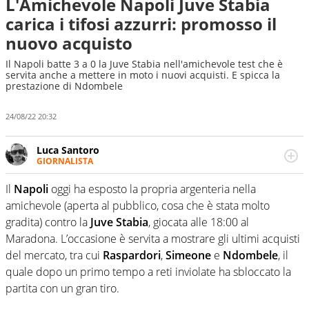
L'Amichevole Napoli Juve Stabia
carica i tifosi azzurri: promosso il
nuovo acquisto
Il Napoli batte 3 a 0 la Juve Stabia nell'amichevole test che è
servita anche a mettere in moto i nuovi acquisti. E spicca la
prestazione di Ndombele
24/08/22 20:32
Luca Santoro
GIORNALISTA
Esperto di Motorsport ma, più in generale, appassionato
di tutto ciò che sia Sport, anche senza il Motor. Dà il
Il
Napoli
oggi ha esposto la propria argenteria nella
meglio di sé quando la strada fa largo alle due o alle
amichevole (aperta al pubblico, cosa che è stata molto
quattro ruote
gradita) contro la
Juve Stabia
, giocata alle 18:00 al
Maradona. L’occasione è servita a mostrare gli ultimi acquisti
del mercato, tra cui
Raspardori
,
Simeone
e
Ndombele
, il
quale dopo un primo tempo a reti inviolate ha sbloccato la
partita con un gran tiro.