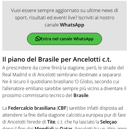
Vuoi essere sempre aggiornato su ultime news di
sport, risultati ed eventi live? Iscriviti al nostro
canale
WhatsApp
Entra nel canale WhatsApp
Il piano del Brasile per Ancelotti c.t.
A prescindere da come finirà la stagione, però, le strade del
Real Madrid e di Ancelotti sembrano destinate a separarsi.
Ne è sicuro il quotidiano brasiliano ‘O Globo, secondo cui
l’allenatore emiliano sarebbe sempre più vicino a diventare il
prossimo commissario tecnico del
Brasile
.
La
Federcalcio brasiliana
(
CBF
) sarebbe infatti disposta ad
attendere la fine della stagione calcistica europea pur di fare
di Ancelotti l’erede di
Tite
, c.t. che ha lasciato la
Seleçao
dopo il flop dei
Mondiali
in
Qatar
. Ancelotti ha un altro anno