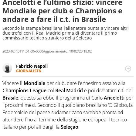
Ancelotti e l’ultimo sfizio: vincere
Mondiale per club e Champions e
andare a fare il c.t. in Brasile
Secondo la stampa brasiliana l’allenatore punta a vincere altri
due trofei con il Real Madrid prima di diventare il primo
commissario tecnico straniero della Seleçao
2023-02-10T11:51:00+0000
Aggiornamento:
10/02/23 18:02
Fabrizio Napoli
GIORNALISTA
Giornalista professionista, per Virgilio Sport segue anche
il calcio ma è con la pallanuoto che esalta competenze e
Vincere il
Mondiale
per club, dare l’ennesimo assalto alla
passioni. Cura la comunicazione di HaBaWaBa, il più
Champions League
col
Real Madrid
e poi diventare
c.t.
del
grande festival di waterpolo per bambini al mondo
Brasile
: questo sarebbe il programma di Carlo
Ancelotti
per
i prossimi mesi. Secondo il quotidiano brasiliano ‘O Globo, la
Federcalcio del paese sudamericano sarebbe pronta ad
attendere fino al termine della stagione europea il tecnico
italiano per poi affidargli la
Seleçao
.